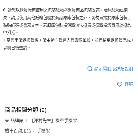
6.
請您以送貨廠商使用之包裝紙箱將退貨商品包裝妥當，若原紙箱已遺
失，請另使用其他紙箱包覆於商品原廠包裝之外，切勿直接於原廠包裝上
黏貼紙張或書寫文字。若原廠包裝損毀將無法退貨或須將損壞費用於退款
中扣抵。
當您申請退換貨後，請主動向貨運人員索取單據，並保留至退換貨完成，
7.
以利日後查詢。
顯示電腦版詳細說明
客服
商品相關分類 (2)
💎 品牌館
【澤村先生】機車手機架
機車百貨用品
手機架