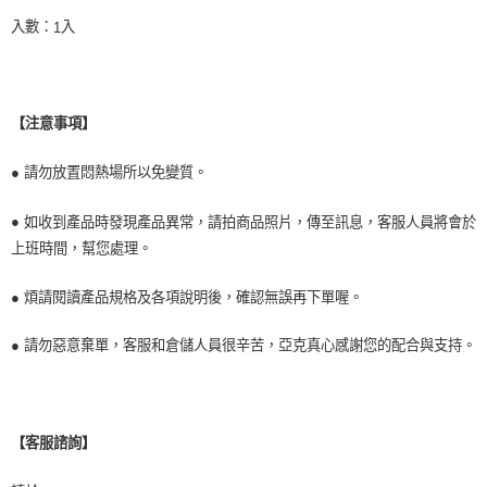
入數：
入
1
【注意事項】
● 請勿放置悶熱場所以免變質。
●
如收到產品時發現產品異常，請拍商品照片，傳至訊息，客服人員將會於
上班時間，幫您處理。
● 煩請閱讀產品規格及各項說明後，確認無誤再下單喔。
● 請勿惡意棄單，客服和倉儲人員很辛苦，亞克真心感謝您的配合與支持。
【客服諮詢】