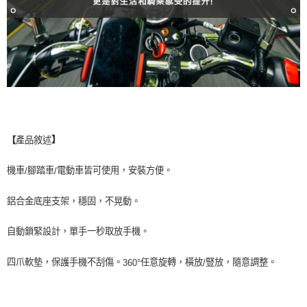
】
產品敘述
【
機車
腳踏車
電動車皆可使用，安裝方便。
/
/
鋁合金底座支架，穩固，不晃動。
自動鎖緊設計，單手一秒取放手機。
四爪軟墊，保護手機不刮傷。
任意旋轉，橫放
豎放，隨意調整。
360°
/