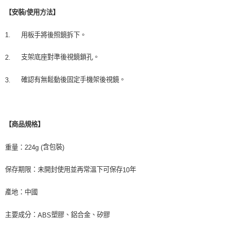
【安裝
使用方法】
/
用板手將後照鏡拆下。
1.
支架底座對準後視鏡鎖孔。
2.
確認有無鬆動後固定手機架後視鏡。
3.
【商品規格】
含包裝
重量
：
224g (
)
保存期限：未開封使用並再常溫下可保存
年
10
產地：中國
主要成分：
塑膠、鋁合金、矽膠
ABS