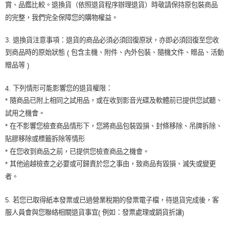
賞、品鑑比較。退換貨（依照退貨程序辦理退貨）時敬請保持原包裝商品
的完整，我們完全保障您的購物權益。
3.
退換貨注意事項：退貨的商品必須必須回復原狀，亦即必須回復至您收
到商品時的原始狀態
包含主機、附件、內外包裝、隨機文件、贈品、活動
(
贈品等
)
下列情形可能影響您的退貨權限：
4.
隨商品已附上相同之試用品，或在收到影音光碟及軟體前已提供您試聽、
*
試用之機會。
在不影響您檢查商品情形下，您將商品包裝毀損、封條移除、吊牌拆除、
*
貼膠移除或標籤拆除等情形
在您收到商品之前，已提供您檢查商品之機會。
*
其他逾越檢查之必要或可歸責於您之事由，致商品有毀損、滅失或變更
*
者。
5.
若您已取得紙本發票或已過營業稅期的發票電子檔，待退貨完成後，客
服人員會與您聯絡相關退貨事宜
例如：發票處理或銷貨折讓
(
)