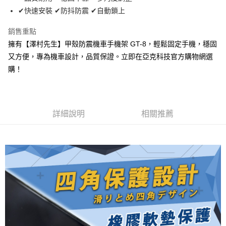
華南商業銀行
彰化商業銀行
12 期 0 利率 每期
NT$16
21家銀行
合作金庫商業銀行
第一商業銀行
✔快速安裝 ✔防抖防震 ✔自動鎖上
上海商業儲蓄銀行
台北富邦商業銀行
華南商業銀行
彰化商業銀行
24 期 0 利率 每期
NT$8
20家銀行
合作金庫商業銀行
第一商業銀行
國泰世華商業銀行
兆豐國際商業銀行
上海商業儲蓄銀行
台北富邦商業銀行
華南商業銀行
彰化商業銀行
銷售重點
臺灣中小企業銀行
台中商業銀行
合作金庫商業銀行
第一商業銀行
超商取貨付款
國泰世華商業銀行
兆豐國際商業銀行
上海商業儲蓄銀行
台北富邦商業銀行
擁有【澤村先生】甲殼防震機車手機架 GT-8，輕鬆固定手機，穩固
匯豐（台灣）商業銀行
華泰商業銀行
華南商業銀行
彰化商業銀行
臺灣中小企業銀行
台中商業銀行
國泰世華商業銀行
兆豐國際商業銀行
聯邦商業銀行
遠東國際商業銀行
LINE Pay
上海商業儲蓄銀行
台北富邦商業銀行
又方便，專為機車設計，品質保證。立即在亞克科技官方購物網選
匯豐（台灣）商業銀行
華泰商業銀行
臺灣中小企業銀行
台中商業銀行
元大商業銀行
永豐商業銀行
兆豐國際商業銀行
臺灣中小企業銀行
購！
聯邦商業銀行
遠東國際商業銀行
匯豐（台灣）商業銀行
華泰商業銀行
Apple Pay
玉山商業銀行
星展（台灣）商業銀行
台中商業銀行
匯豐（台灣）商業銀行
元大商業銀行
永豐商業銀行
聯邦商業銀行
遠東國際商業銀行
台新國際商業銀行
中國信託商業銀行
華泰商業銀行
聯邦商業銀行
玉山商業銀行
星展（台灣）商業銀行
街口支付
元大商業銀行
永豐商業銀行
台灣樂天信用卡公司
遠東國際商業銀行
元大商業銀行
台新國際商業銀行
中國信託商業銀行
玉山商業銀行
星展（台灣）商業銀行
永豐商業銀行
玉山商業銀行
台灣樂天信用卡公司
悠遊付
詳細說明
相關推薦
台新國際商業銀行
中國信託商業銀行
星展（台灣）商業銀行
台新國際商業銀行
台灣樂天信用卡公司
中國信託商業銀行
台灣樂天信用卡公司
Google Pay
全盈+PAY
AFTEE先享後付
相關說明
【關於「AFTEE先享後付」】
ATM付款
AFTEE先享後付是「在收到商品之後才付款」的支付方式。 讓您購物簡單
便利好安心！
１．簡單：不需註冊會員、不需綁卡、不需儲值。
運送方式