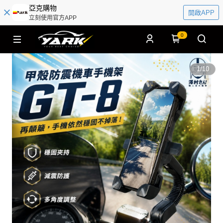
亞克購物
開啟APP
立刻使用官方APP
0
1
/
10