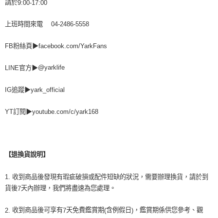
請於
9:00-17:00
上班時間來電
04-2486-5558
▶
FB
粉絲頁
facebook.com/YarkFans
@yarklife
LINE
官方
▶
▶
yark_official
IG
追蹤
YT
訂閱
▶
youtube.com/c/yark168
【退換貨說明】
1.
收到商品後發現有瑕疵破損或配件短缺的狀況，需要辦理換貨，請於到
貨後
天內辦理，我們將盡速為您處理。
7
收到商品後可享有
天免費鑑賞期
含例假日
，鑑賞期係供您參考、觀
2.
7
(
)