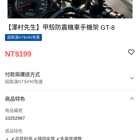
【澤村先生】甲殼防震機車手機架 GT-8
超取滿NT$490免運
NT$199
付款與運送方式
超取滿NT$490免運
付款方式
商品特色
信用卡一次付款
商品編號
信用卡分期付款
10252987
3 期 0 利率 每期
NT$66
21家銀行
商品特色
6 期 0 利率 每期
NT$33
21家銀行
合作金庫商業銀行
第一商業銀行
✔品質耐用 ✔穩固牢靠 ✔多角度調整