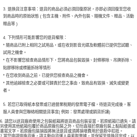
3.
退換貨注意事項：退貨的商品必須必須回復原狀，亦即必須回復至您收
到商品時的原始狀態
包含主機、附件、內外包裝、隨機文件、贈品、活動
(
贈品等
)
下列情形可能影響您的退貨權限：
4.
隨商品已附上相同之試用品，或在收到影音光碟及軟體前已提供您試聽、
*
試用之機會。
在不影響您檢查商品情形下，您將商品包裝毀損、封條移除、吊牌拆除、
*
貼膠移除或標籤拆除等情形
在您收到商品之前，已提供您檢查商品之機會。
*
其他逾越檢查之必要或可歸責於您之事由，致商品有毀損、滅失或變更
*
者。
5.
若您已取得紙本發票或已過營業稅期的發票電子檔，待退貨完成後，客
服人員會與您聯絡相關退貨事宜
例如：發票處理或銷貨折讓
(
)
6.
請您以送貨廠商使用之包裝紙箱將退貨商品包裝妥當，若原紙箱已遺失，請
另使用其他紙箱包覆於商品原廠包裝之外，切勿直接於原廠包裝上黏貼紙張或
書寫文字。若原廠包裝損毀將無法退貨或須將損壞費用於退款中扣抵。
當您申請退換貨後，請主動向貨運人員索取單據，並保留至退換貨完成，以
7.