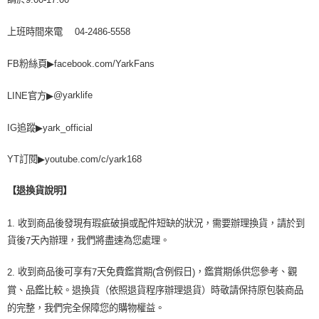
上班時間來電
04-2486-5558
▶
FB
粉絲頁
facebook.com/YarkFans
@yarklife
LINE
官方
▶
▶
yark_official
IG
追蹤
YT
訂閱
▶
youtube.com/c/yark168
【退換貨說明】
1.
收到商品後發現有瑕疵破損或配件短缺的狀況，需要辦理換貨，請於到
貨後
天內辦理，我們將盡速為您處理。
7
收到商品後可享有
天免費鑑賞期
含例假日
，鑑賞期係供您參考、觀
2.
7
(
)
賞、品鑑比較。退換貨（依照退貨程序辦理退貨）時敬請保持原包裝商品
的完整，我們完全保障您的購物權益。