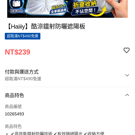
【Haiiiy】酷涼鐳射防曬遮陽板
超取滿NT$490免運
NT$239
付款與運送方式
超取滿NT$490免運
付款方式
商品特色
信用卡一次付款
商品編號
信用卡分期付款
10265493
3 期 0 利率 每期
NT$79
21家銀行
商品特色
6 期 0 利率 每期
NT$39
21家銀行
合作金庫商業銀行
第一商業銀行
✔高效能鐳射防曬技術 ✔有效隔絕陽光 ✔收納方便