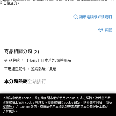
利日後查詢。
顯示電腦版詳細說明
客服
商品相關分類 (2)
💎 品牌館
【Haiiiy】日本戶外/露營用品
車用週邊配件
遮陽防曬／風扇
本分類熱銷
全站排行
本網站中使用 cookie，欲查詢有關本網站使用 cookie 方式之詳情，及若您不希
熱門標籤
望在電腦上使用 cookie 時應如何變更電腦的 cookie 設定，請參閱本網站「
隱私
權條款
」之 Cookie 聲明。您繼續使用本網站即表示您同意本公司得按本網站使
用條款之 Cookie 聲明使用 cookie。
了解更多 >