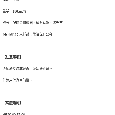
重量：
186g±3%
成分：記憶金屬鋼圈、鐳射鈦銀、遮光布
未拆封可常溫保存
年
保存期限：
10
【注意事項】
收納於陰涼乾燥處，並遠離火源。
僅適用於汽車前檔。
【客服諮詢】
請於
9:00-17:00