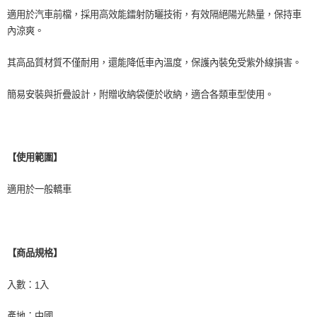
適用於汽車前檔，採用高效能鐳射防曬技術，有效隔絕陽光熱量，保持車
內涼爽。
其高品質材質不僅耐用，還能降低車內溫度，保護內裝免受紫外線損害。
簡易安裝與折疊設計，附贈收納袋便於收納，適合各類車型使用。
【使用範圍】
適用於一般轎車
【商品規格】
入數：
入
1
產地：中國