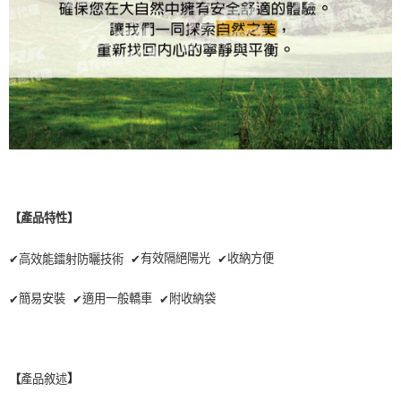
【產品特性】
有效隔絕陽光
收納方便
✔
高效能鐳射防曬技術
✔
✔
簡易安裝
適用一般轎車
附收納袋
✔
✔
✔
】
產品敘述
【