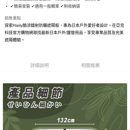
華南商業銀行
彰化商業銀行
12 期 0 利率 每期
NT$19
21家銀行
合作金庫商業銀行
第一商業銀行
✔簡易安裝 ✔適用一般轎車 ✔附收納袋
上海商業儲蓄銀行
台北富邦商業銀行
華南商業銀行
彰化商業銀行
24 期 0 利率 每期
NT$9
20家銀行
合作金庫商業銀行
第一商業銀行
國泰世華商業銀行
兆豐國際商業銀行
上海商業儲蓄銀行
台北富邦商業銀行
華南商業銀行
彰化商業銀行
銷售重點
臺灣中小企業銀行
台中商業銀行
合作金庫商業銀行
第一商業銀行
超商取貨付款
國泰世華商業銀行
兆豐國際商業銀行
上海商業儲蓄銀行
台北富邦商業銀行
探索Haiiiy酷涼鐳射防曬遮陽板，專為日本戶外愛好者設計。在亞克
匯豐（台灣）商業銀行
華泰商業銀行
華南商業銀行
彰化商業銀行
臺灣中小企業銀行
台中商業銀行
國泰世華商業銀行
兆豐國際商業銀行
聯邦商業銀行
遠東國際商業銀行
LINE Pay
上海商業儲蓄銀行
台北富邦商業銀行
科技官方購物網尋找最新日本戶外/露營用品，享受專業品質及完美
匯豐（台灣）商業銀行
華泰商業銀行
臺灣中小企業銀行
台中商業銀行
元大商業銀行
永豐商業銀行
兆豐國際商業銀行
臺灣中小企業銀行
遮陽體驗。
聯邦商業銀行
遠東國際商業銀行
匯豐（台灣）商業銀行
華泰商業銀行
Apple Pay
玉山商業銀行
星展（台灣）商業銀行
台中商業銀行
匯豐（台灣）商業銀行
元大商業銀行
永豐商業銀行
聯邦商業銀行
遠東國際商業銀行
台新國際商業銀行
中國信託商業銀行
華泰商業銀行
聯邦商業銀行
玉山商業銀行
星展（台灣）商業銀行
街口支付
元大商業銀行
永豐商業銀行
台灣樂天信用卡公司
遠東國際商業銀行
元大商業銀行
台新國際商業銀行
中國信託商業銀行
玉山商業銀行
星展（台灣）商業銀行
永豐商業銀行
玉山商業銀行
台灣樂天信用卡公司
悠遊付
詳細說明
相關推薦
台新國際商業銀行
中國信託商業銀行
星展（台灣）商業銀行
台新國際商業銀行
台灣樂天信用卡公司
中國信託商業銀行
台灣樂天信用卡公司
Google Pay
全盈+PAY
AFTEE先享後付
相關說明
【關於「AFTEE先享後付」】
ATM付款
AFTEE先享後付是「在收到商品之後才付款」的支付方式。 讓您購物簡單
便利好安心！
１．簡單：不需註冊會員、不需綁卡、不需儲值。
運送方式