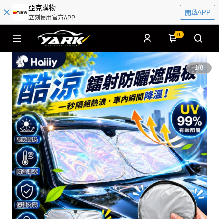
亞克購物
開啟APP
立刻使用官方APP
0
1
/
8