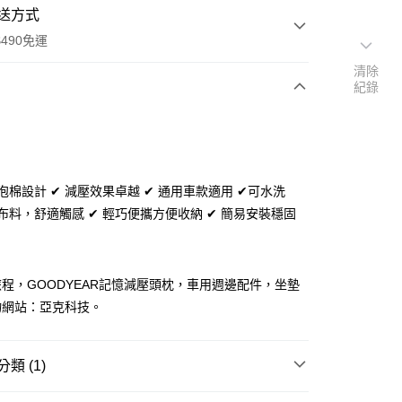
送方式
490免運
清除
紀錄
次付款
付款
泡棉設計 ✔ 減壓效果卓越 ✔ 通用車款適用 ✔可水洗
氣布料，舒適觸感 ✔ 輕巧便攜方便收納 ✔ 簡易安裝穩固
程，GOODYEAR記憶減壓頭枕，車用週邊配件，坐墊
物網站：亞克科技。
享後付
類 (1)
FTEE先享後付」】
【Goodyear】固特異汽車用品