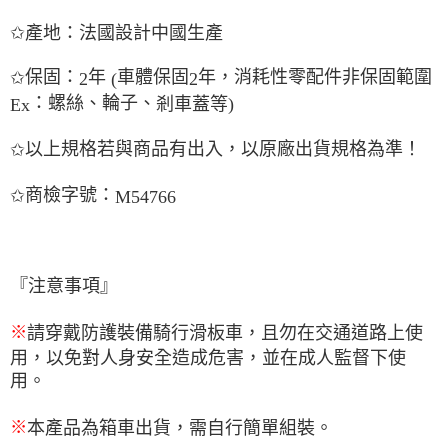
✩
產
地：法國設計中國生
產
保固：
年
車體保固
年，消耗性零配件非保固範圍
✩
2
(
2
：螺絲、輪子、
剎
車蓋等
)
Ex
以上規格若與商品有出入，以原廠出貨規格為準！
✩
商檢字號：
✩
M54766
『注意事項』
※
請穿戴防護裝備騎行滑板車，且勿在交通道路上使
用，以免對人身安全造成危害，並在成人監督下使
用。
※
本
產
品為箱車出貨，需自行簡單組裝。