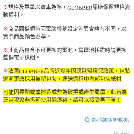
規格及重量以實車為準，
原廠保留規格變
※
GLOBBER
動權利。
※
商品圖
檔
顏色因電腦螢幕設定差異會略有不同，以
實際商品顏色為準。
※
此商品包含不可更換的電池，當電池耗盡時請更換
整個電子模組。
法國
品牌近幾年因應歐盟環保政策，包裝
※
GLOBBER
逐漸更改採用無塑包裝，運送過程中
內
部包裝紙材
因晃動或摩擦造成些為破損或
產
生屑屑，此皆為
可能
正常現象非拆箱使用過痕跡，請可以接受再下單！
顯示電腦版詳細說明