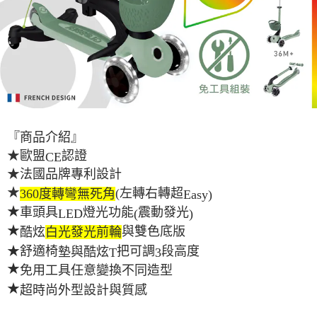
便利好安心！
１．簡單：不需註冊會員、不需綁卡、不需儲值。
運送方式
２．便利：只要手機號碼，簡訊認證，即可結帳。
３．安心：先確認商品／服務後，再付款。
宅配寄送，滿490免運費(運費$70)
每筆NT$70，滿NT$490(含以上)免運費
【「AFTEE先享後付」結帳流程】
１．於結帳方式選擇「AFTEE先享後付」後，將跳轉至「AFTEE先享後付」
結帳頁面，進行簡訊認證並確認金額後，即可完成結帳。
２．訂單成立數日內，您將收到繳費通知簡訊。
３．收到繳費通知簡訊後14天內，點擊此簡訊中的連結，可透過四大超商／
『商品介紹』
ATM／網路銀行／等多元方式進行付款，方視為交易完成。
※ 請注意：結帳手續完成當下不需立刻繳費，但若您需要取消訂單，請聯絡
★
歐盟
認證
CE
購買商品的店家。未經商家同意取消之訂單仍視為有效，需透過AFTEE先享
★
法國品牌專利設計
後付繳納相關費用。
※ 交易是否成功請以「AFTEE先享後付 」之結帳頁面顯示為準，若有關於
★
左轉右轉超
360
度轉彎無死角
(
Easy)
是否繳費成功／繳費後需取消欲退款等相關疑問，請聯繫「AFTEE先享後付
★
車頭具
燈光功能
震動發光
LED
(
)
客戶支援中心」
https://netprotections.freshdesk.com/support/home
★
與雙色底版
酷炫
白光發光前輪
【注意事項】
把可調
段高度
★舒適椅
與酷炫
墊
T
3
１．透過由恩沛科技股份有限公司提供之「AFTEE先享後付」服務完成之交
易，需依本服務之必要範圍內提供個人資料，並將交易相關給付款項請求債
★
免用工具任意變換不同造型
權轉讓予恩沛科技股份有限公司。
★
超時尚外型設計與質感
２．關於個人資料處理事宜，請瀏覽以下網址：
https://aftee.tw/terms/#terms3
３．未成年的使用者請事先徵得法定代理人或監護人之同意方可使用