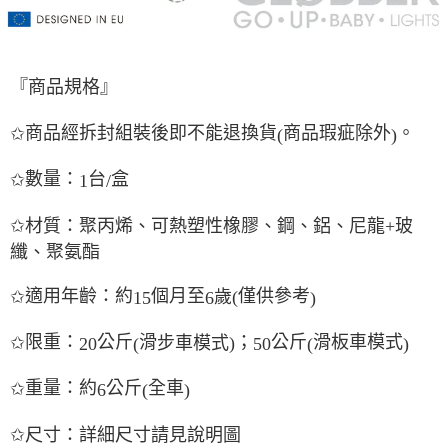
『商品規格』
商品經拆封組裝後即不能退換貨
商品瑕疵除外
。
✩
(
)
數量：
台
盒
✩
1
/
✩
材質：聚丙
烯
、可熱塑性橡膠、鋼、
鋁
、尼龍
+
玻
纖、聚
氨酯
適用年齡：約
個月至
僅供參考
✩
歲
(
15
6
)
限重：
公斤
滑
；
公斤
滑板車模式
✩
步
車模式
)
20
(
50
(
)
重量：約
公斤
全車
✩
6
(
)
✩
尺寸：詳細尺寸請見
說
明圖