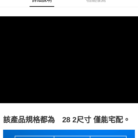
２．訂單成立數日內，您將收到繳費通知簡訊。
３．收到繳費通知簡訊後14天內，點擊此簡訊中的連結，可透過四大超商／
ATM／網路銀行／等多元方式進行付款，方視為交易完成。
※ 請注意：結帳手續完成當下不需立刻繳費，但若您需要取消訂單，請聯絡
購買商品的店家。未經商家同意取消之訂單仍視為有效，需透過AFTEE先享
後付繳納相關費用。
※ 交易是否成功請以「AFTEE先享後付 」之結帳頁面顯示為準，若有關於
是否繳費成功／繳費後需取消欲退款等相關疑問，請聯繫「AFTEE先享後付
客戶支援中心」
https://netprotections.freshdesk.com/support/home
【注意事項】
１．透過由恩沛科技股份有限公司提供之「AFTEE先享後付」服務完成之交
易，需依本服務之必要範圍內提供個人資料，並將交易相關給付款項請求債
權轉讓予恩沛科技股份有限公司。
２．關於個人資料處理事宜，請瀏覽以下網址：
https://aftee.tw/terms/#terms3
３．未成年的使用者請事先徵得法定代理人或監護人之同意方可使用
「AFTEE先享後付」，若未經同意申辦者引起之損失，本公司不負相關責
任。
４．使用「AFTEE先享後付」時，將依據個別帳號之用戶狀況，依本公司即
時審查核予不同之上限額度；若仍有額度不足之情形，本公司將視審查結果
該產品規格都為 28 2尺寸 僅能宅配。
請求用戶進行身份認證。
５．嚴禁一人註冊多個帳號或使用他人資訊註冊。若發現惡意使用之情形，
恩沛科技股份有限公司將有權停止該用戶之使用額度並採取法律行動。