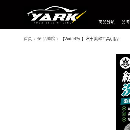
商品分類
品牌
首頁
💎 品牌館
【WaterPro】汽車美容工具/用品