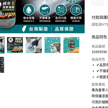
付款與運
超取滿NT$
付款方式
商品特色
信用卡一
商品編號
10459290
超商取貨
商品特色
LINE Pay
✔品質
✔不傷
Apple Pay
✔兩面
街口支付
銷售重點
專為愛車
悠遊付
時保護漆
全盈+PAY
可用於細