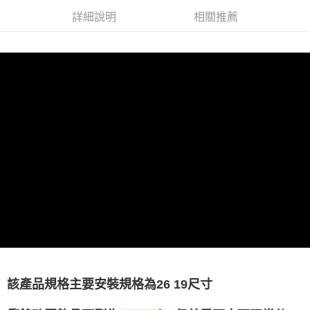
２．訂單成立數日內，您將收到繳費通知簡訊。
詳細說明
相關推薦
３．收到繳費通知簡訊後14天內，點擊此簡訊中的連結，可透過四大超商／
ATM／網路銀行／等多元方式進行付款，方視為交易完成。
※ 請注意：結帳手續完成當下不需立刻繳費，但若您需要取消訂單，請聯絡
購買商品的店家。未經商家同意取消之訂單仍視為有效，需透過AFTEE先享
後付繳納相關費用。
※ 交易是否成功請以「AFTEE先享後付 」之結帳頁面顯示為準，若有關於
是否繳費成功／繳費後需取消欲退款等相關疑問，請聯繫「AFTEE先享後付
客戶支援中心」
https://netprotections.freshdesk.com/support/home
【注意事項】
１．透過由恩沛科技股份有限公司提供之「AFTEE先享後付」服務完成之交
易，需依本服務之必要範圍內提供個人資料，並將交易相關給付款項請求債
權轉讓予恩沛科技股份有限公司。
２．關於個人資料處理事宜，請瀏覽以下網址：
https://aftee.tw/terms/#terms3
３．未成年的使用者請事先徵得法定代理人或監護人之同意方可使用
「AFTEE先享後付」，若未經同意申辦者引起之損失，本公司不負相關責
任。
４．使用「AFTEE先享後付」時，將依據個別帳號之用戶狀況，依本公司即
時審查核予不同之上限額度；若仍有額度不足之情形，本公司將視審查結果
請求用戶進行身份認證。
該產品規格主要安裝規格為26 19尺寸
５．嚴禁一人註冊多個帳號或使用他人資訊註冊。若發現惡意使用之情形，
恩沛科技股份有限公司將有權停止該用戶之使用額度並採取法律行動。