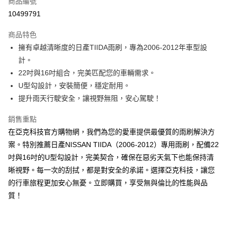
商品編號
LINE Pay
10499791
Apple Pay
商品特色
街口支付
擁有卓越清晰度的日產TIIDA雨刷，專為2006-2012年車型設
計。
悠遊付
22吋與16吋組合，完美匹配您的車輛需求。
Google Pay
U型勾設計，安裝簡便，穩定耐用。
提升雨天行駛安全，讓視野無阻，安心駕駛！
全盈+PAY
銷售重點
AFTEE先享後付
在亞克科技官方購物網，我們為您的愛車提供最優質的雨刷解決方
相關說明
案。特別推薦日產NISSAN TIIDA（2006-2012）專用雨刷，配備22
【關於「AFTEE先享後付」】
ATM付款
AFTEE先享後付是「在收到商品之後才付款」的支付方式。 讓您購物簡單
吋與16吋的U型勾設計，完美契合，確保在惡劣天氣下也能保持清
便利好安心！
晰視野。每一次的刮拭，都是對安全的承諾。選擇亞克科技，讓您
１．簡單：不需註冊會員、不需綁卡、不需儲值。
運送方式
２．便利：只要手機號碼，簡訊認證，即可結帳。
的行車旅程更加安心無憂。立即購買，享受無與倫比的性能與品
３．安心：先確認商品／服務後，再付款。
宅配寄送，滿490免運費(運費$70)
質！
每筆NT$70，滿NT$490(含以上)免運費
【「AFTEE先享後付」結帳流程】
１．於結帳方式選擇「AFTEE先享後付」後，將跳轉至「AFTEE先享後付」
結帳頁面，進行簡訊認證並確認金額後，即可完成結帳。