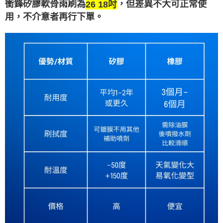
衝鋒矽膠軟骨雨刷為
，但差異不大可正常使
26 18吋
用，不介意者再行下單。