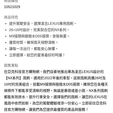
商品編號
LINE Pay
10521029
Apple Pay
商品特色
街口支付
提升駕駛安全，選擇凌志LEXUS專用雨刷。
26+16吋設計，完美契合您的NX系列。
悠遊付
M9接頭與極撥水D05接頭，安裝無憂。
Google Pay
優質材質，確保雨天視野清晰。
讓每一次出行，都能安心無懼。
全盈+PAY
立即選擇，給您的愛車最好的呵護！
AFTEE先享後付
銷售重點
相關說明
在亞克科技官方購物網，我們自豪地推出專為凌志LEXUS設計的
【關於「AFTEE先享後付」】
ATM付款
AFTEE先享後付是「在收到商品之後才付款」的支付方式。 讓您購物簡單
【NX系列】雨刷，適用於2022年後的車型。這款雨刷具備26吋及
便利好安心！
16吋的完美組合，搭載M9接頭與極撥水D05接頭，確保您在各種天
１．簡單：不需註冊會員、不需綁卡、不需儲值。
運送方式
２．便利：只要手機號碼，簡訊認證，即可結帳。
候條件下都能享受清晰的視野。無論是暴雨或是小雨，NX系列雨刷
３．安心：先確認商品／服務後，再付款。
宅配寄送，滿490免運費(運費$70)
都能有效排水，提升行車安全。選擇我們的雨刷，讓您的LEXUS在
每筆NT$70，滿NT$490(含以上)免運費
風雨中依然如新，為您的駕駛體驗增添一份安心。立即前往亞克科
【「AFTEE先享後付」結帳流程】
１．於結帳方式選擇「AFTEE先享後付」後，將跳轉至「AFTEE先享後付」
技官方購物網，讓我們為您提供最優質的產品與服務！
結帳頁面，進行簡訊認證並確認金額後，即可完成結帳。