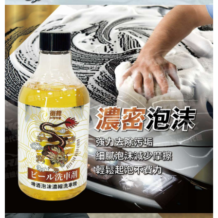
https://aftee.tw/terms/#terms3
３．未成年的使用者請事先徵得法定代理人或監護人之同意方可使用
宅配寄送，滿490免運費(運費$70)
「AFTEE先享後付」，若未經同意申辦者引起之損失，本公司不負相關責
任。
每筆NT$70，滿NT$490(含以上)免運費
４．使用「AFTEE先享後付」時，將依據個別帳號之用戶狀況，依本公司即
時審查核予不同之上限額度；若仍有額度不足之情形，本公司將視審查結果
請求用戶進行身份認證。
５．嚴禁一人註冊多個帳號或使用他人資訊註冊。若發現惡意使用之情形，
恩沛科技股份有限公司將有權停止該用戶之使用額度並採取法律行動。