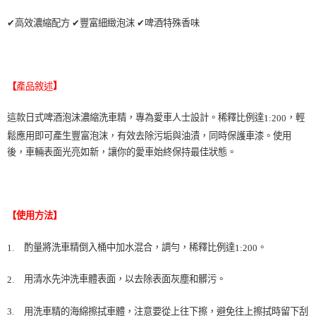
✔
高效濃縮配方
✔
豐富細緻泡沫
✔
啤酒特殊香味
】
產品敘述
【
這款日式啤酒泡沫濃縮洗車精，專為愛車人士設計。稀釋比例達
，輕
1:200
鬆應用即可產生豐富泡沫，有效去除污垢與油漬，同時保護車漆。使用
後，車輛表面光亮如新，讓你的愛車始終保持最佳狀態。
【使用方法】
酌量將洗車精倒入桶中加水混合，調勻，稀釋比例達
。
1.
1:200
用清水先沖洗車體表面，以去除表面灰塵和髒污。
2.
3.
用洗車精的海綿擦拭車體，注意要從上往下擦，避免往上擦拭時留下刮