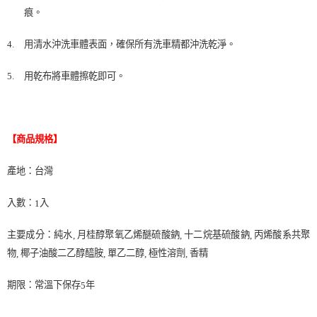
痕。
用清水沖洗車體表面，確保所有洗車精都沖洗乾淨。
4.
用乾布將車體擦乾即可。
5.
【商品規格】
產地：台灣
入數：
入
1
主要成分：純水
月桂醇聚氧乙烯醚硫酸鈉
十二烷基硫酸鈉
丙烯酸系共聚
,
,
,
物
椰子油酸二乙醇醯胺
單乙二醇
極性溶劑
香精
,
,
,
,
期限：常溫下保存
年
5