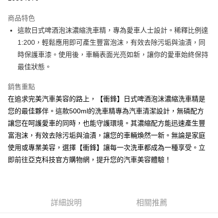
3 期 0 利率 每期
NT$66
21家銀行
商品特色
6 期 0 利率 每期
NT$33
21家銀行
合作金庫商業銀行
第一商業銀行
這款日式啤酒泡沫濃縮洗車精，專為愛車人士設計。稀釋比例達
華南商業銀行
彰化商業銀行
12 期 0 利率 每期
NT$16
21家銀行
合作金庫商業銀行
第一商業銀行
1:200，輕鬆應用即可產生豐富泡沫，有效去除污垢與油漬，同
上海商業儲蓄銀行
台北富邦商業銀行
華南商業銀行
彰化商業銀行
24 期 0 利率 每期
NT$8
20家銀行
合作金庫商業銀行
第一商業銀行
國泰世華商業銀行
兆豐國際商業銀行
時保護車漆。使用後，車輛表面光亮如新，讓你的愛車始終保持
上海商業儲蓄銀行
台北富邦商業銀行
華南商業銀行
彰化商業銀行
臺灣中小企業銀行
台中商業銀行
合作金庫商業銀行
第一商業銀行
最佳狀態。
超商取貨付款
國泰世華商業銀行
兆豐國際商業銀行
上海商業儲蓄銀行
台北富邦商業銀行
匯豐（台灣）商業銀行
華泰商業銀行
華南商業銀行
彰化商業銀行
臺灣中小企業銀行
台中商業銀行
國泰世華商業銀行
兆豐國際商業銀行
聯邦商業銀行
遠東國際商業銀行
LINE Pay
上海商業儲蓄銀行
台北富邦商業銀行
銷售重點
匯豐（台灣）商業銀行
華泰商業銀行
臺灣中小企業銀行
台中商業銀行
元大商業銀行
永豐商業銀行
兆豐國際商業銀行
臺灣中小企業銀行
在追求完美汽車美容的路上，【衝鋒】日式啤酒泡沫濃縮洗車精是
聯邦商業銀行
遠東國際商業銀行
匯豐（台灣）商業銀行
華泰商業銀行
Apple Pay
玉山商業銀行
星展（台灣）商業銀行
台中商業銀行
匯豐（台灣）商業銀行
元大商業銀行
永豐商業銀行
您的最佳夥伴。這款500ml的洗車精專為汽車清潔設計，無磷配方
聯邦商業銀行
遠東國際商業銀行
台新國際商業銀行
中國信託商業銀行
華泰商業銀行
聯邦商業銀行
玉山商業銀行
星展（台灣）商業銀行
街口支付
讓您在呵護愛車的同時，也能守護環境。其濃縮配方能迅速產生豐
元大商業銀行
永豐商業銀行
台灣樂天信用卡公司
遠東國際商業銀行
元大商業銀行
台新國際商業銀行
中國信託商業銀行
玉山商業銀行
星展（台灣）商業銀行
富泡沫，有效去除污垢與油漬，讓您的車輛煥然一新。無論是家庭
永豐商業銀行
玉山商業銀行
台灣樂天信用卡公司
悠遊付
台新國際商業銀行
中國信託商業銀行
使用或專業美容，選擇【衝鋒】讓每一次洗車都成為一種享受。立
星展（台灣）商業銀行
台新國際商業銀行
台灣樂天信用卡公司
中國信託商業銀行
台灣樂天信用卡公司
Google Pay
即前往亞克科技官方購物網，提升您的汽車美容體驗！
全盈+PAY
AFTEE先享後付
詳細說明
相關推薦
相關說明
【關於「AFTEE先享後付」】