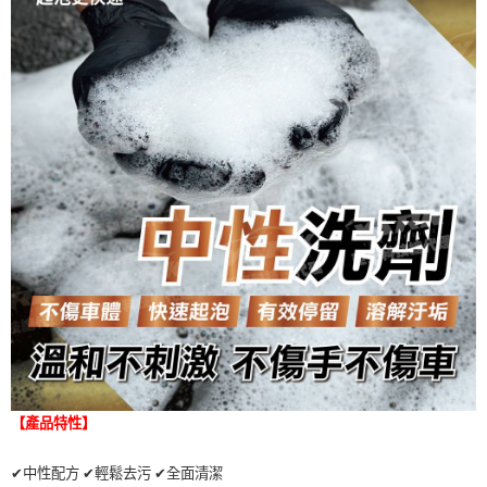
【產品特性】
✔
中性配方
✔
輕鬆去污
✔
全面清潔