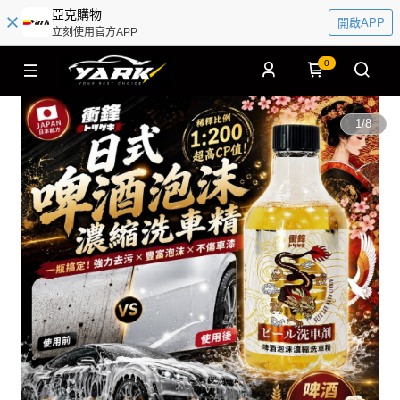
亞克購物
開啟APP
立刻使用官方APP
0
1
/
8