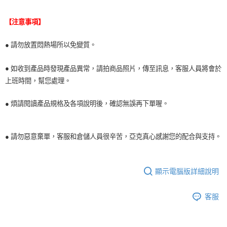
【注意事項】
● 請勿放置悶熱場所以免變質。
●
如收到產品時發現產品異常，請拍商品照片，傳至訊息，客服人員將會於
上班時間，幫您處理。
● 煩請閱讀產品規格及各項說明後，確認無誤再下單喔。
● 請勿惡意棄單，客服和倉儲人員很辛苦，亞克真心感謝您的配合與支持。
顯示電腦版詳細說明
客服