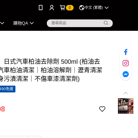
0
中文 (繁體)
購物QA
日式汽車柏油去除劑 500ml (柏油去
汽車柏油清潔｜柏油溶解劑｜瀝青清潔
身污漬清潔｜不傷車漆清潔劑)
490免運
98