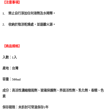
【注意事項】
禁止自行添加任何溶劑及水稀釋。
1.
收納於陰涼乾燥處，並遠離火源。
2.
【商品規格】
入數：
入
1
產地：台灣
容量：
500ml
成分：高活性濃縮撥雨劑、玻璃保護劑、界面活性劑、乳化劑、香精、色
素
保存期限：未拆封可常溫保存
年
5