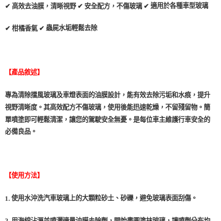
適用於各種車型玻璃
✔
高效去油膜，清晰視野
✔
安全配方，不傷玻璃
✔
蟲屍水垢輕鬆去除
✔
柑橘香氣
✔
【產品敘述】
專為清除擋風玻璃及車燈表面的油膜設計，能有效去除污垢和水痕，提升
視野清晰度。其高效配方不傷玻璃，使用後能迅速乾燥，不留殘留物。簡
單噴塗即可輕鬆清潔，讓您的駕駛安全無憂。是每位車主維護行車安全的
必備良品。
【使用方法】
使用水沖洗汽車玻璃上的大顆粒砂土、砂礫，避免玻璃表面刮傷。
1.
2.
用海綿沾溼並噴灑適量油膜去除劑，開始畫圓塗抹玻璃，讓噴劑分布均