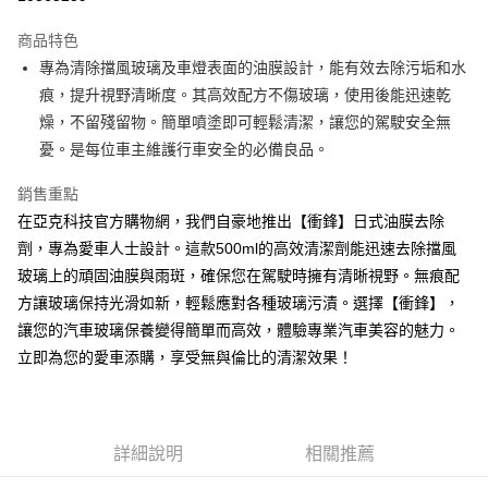
3 期 0 利率 每期
NT$66
21家銀行
商品特色
6 期 0 利率 每期
NT$33
21家銀行
合作金庫商業銀行
第一商業銀行
專為清除擋風玻璃及車燈表面的油膜設計，能有效去除污垢和水
華南商業銀行
彰化商業銀行
12 期 0 利率 每期
NT$16
21家銀行
合作金庫商業銀行
第一商業銀行
痕，提升視野清晰度。其高效配方不傷玻璃，使用後能迅速乾
上海商業儲蓄銀行
台北富邦商業銀行
華南商業銀行
彰化商業銀行
24 期 0 利率 每期
NT$8
20家銀行
合作金庫商業銀行
第一商業銀行
國泰世華商業銀行
兆豐國際商業銀行
燥，不留殘留物。簡單噴塗即可輕鬆清潔，讓您的駕駛安全無
上海商業儲蓄銀行
台北富邦商業銀行
華南商業銀行
彰化商業銀行
臺灣中小企業銀行
台中商業銀行
合作金庫商業銀行
第一商業銀行
憂。是每位車主維護行車安全的必備良品。
超商取貨付款
國泰世華商業銀行
兆豐國際商業銀行
上海商業儲蓄銀行
台北富邦商業銀行
匯豐（台灣）商業銀行
華泰商業銀行
華南商業銀行
彰化商業銀行
臺灣中小企業銀行
台中商業銀行
國泰世華商業銀行
兆豐國際商業銀行
聯邦商業銀行
遠東國際商業銀行
LINE Pay
上海商業儲蓄銀行
台北富邦商業銀行
銷售重點
匯豐（台灣）商業銀行
華泰商業銀行
臺灣中小企業銀行
台中商業銀行
元大商業銀行
永豐商業銀行
兆豐國際商業銀行
臺灣中小企業銀行
在亞克科技官方購物網，我們自豪地推出【衝鋒】日式油膜去除
聯邦商業銀行
遠東國際商業銀行
匯豐（台灣）商業銀行
華泰商業銀行
Apple Pay
玉山商業銀行
星展（台灣）商業銀行
台中商業銀行
匯豐（台灣）商業銀行
元大商業銀行
永豐商業銀行
劑，專為愛車人士設計。這款500ml的高效清潔劑能迅速去除擋風
聯邦商業銀行
遠東國際商業銀行
台新國際商業銀行
中國信託商業銀行
華泰商業銀行
聯邦商業銀行
玉山商業銀行
星展（台灣）商業銀行
街口支付
玻璃上的頑固油膜與雨斑，確保您在駕駛時擁有清晰視野。無痕配
元大商業銀行
永豐商業銀行
台灣樂天信用卡公司
遠東國際商業銀行
元大商業銀行
台新國際商業銀行
中國信託商業銀行
玉山商業銀行
星展（台灣）商業銀行
方讓玻璃保持光滑如新，輕鬆應對各種玻璃污漬。選擇【衝鋒】，
永豐商業銀行
玉山商業銀行
台灣樂天信用卡公司
悠遊付
台新國際商業銀行
中國信託商業銀行
讓您的汽車玻璃保養變得簡單而高效，體驗專業汽車美容的魅力。
星展（台灣）商業銀行
台新國際商業銀行
台灣樂天信用卡公司
中國信託商業銀行
台灣樂天信用卡公司
Google Pay
立即為您的愛車添購，享受無與倫比的清潔效果！
全盈+PAY
AFTEE先享後付
詳細說明
相關推薦
相關說明
【關於「AFTEE先享後付」】