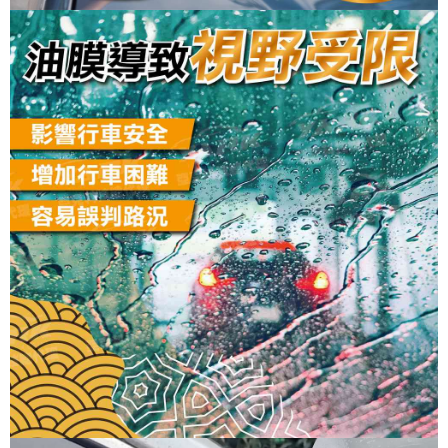
https://aftee.tw/terms/#terms3
３．未成年的使用者請事先徵得法定代理人或監護人之同意方可使用
宅配寄送，滿490免運費(運費$70)
「AFTEE先享後付」，若未經同意申辦者引起之損失，本公司不負相關責
任。
每筆NT$70，滿NT$490(含以上)免運費
４．使用「AFTEE先享後付」時，將依據個別帳號之用戶狀況，依本公司即
時審查核予不同之上限額度；若仍有額度不足之情形，本公司將視審查結果
請求用戶進行身份認證。
５．嚴禁一人註冊多個帳號或使用他人資訊註冊。若發現惡意使用之情形，
恩沛科技股份有限公司將有權停止該用戶之使用額度並採取法律行動。