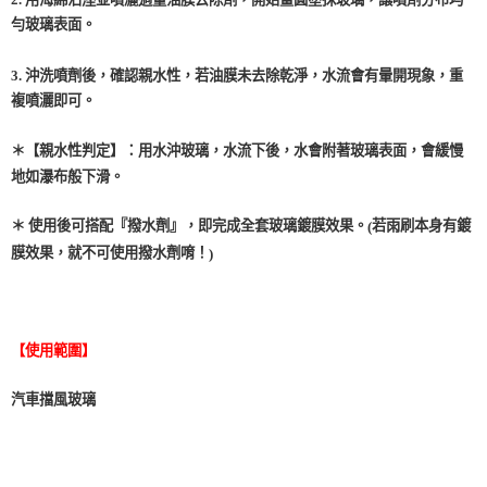
勻玻璃表面。
3.
沖洗噴劑後，確認親水性，若油膜未去除乾淨，水流會有暈開現象，重
複噴灑即可。
＊【親水性判定】：用水沖玻璃，水流下後，水會附著玻璃表面，會緩慢
地如瀑布般下滑。
＊ 使用後可搭配『撥水劑』，即完成全套玻璃鍍膜效果。
若雨刷本身有鍍
(
膜效果，就不可使用撥水劑唷！
)
【使用範圍】
汽車擋風玻璃