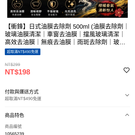
【衝鋒】日式油膜去除劑 500ml (油膜去除劑｜
玻璃油膜清潔｜車窗去油膜｜擋風玻璃清潔｜
高效去油膜｜無痕去油膜｜雨斑去除劑｜玻璃
清潔劑｜頑固油膜去除｜快速去油膜｜汽車玻
超取滿NT$490免運
璃保養｜玻璃污漬清潔)
NT$299
NT$198
付款與運送方式
超取滿NT$490免運
付款方式
商品特色
信用卡一次付款
商品編號
信用卡分期付款
10565239