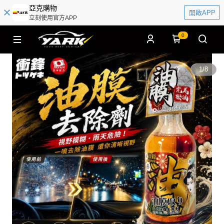
亞克購物
開啟APP
立刻使用官方APP
0
1
/
8