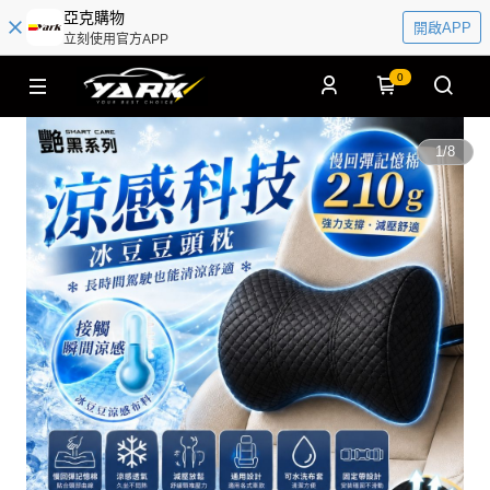
亞克購物
開啟APP
立刻使用官方APP
0
1
/
8