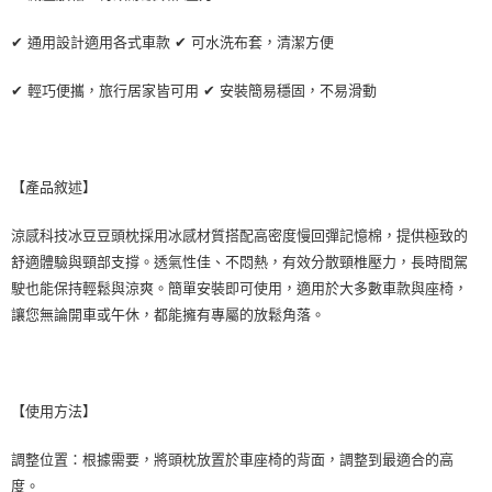
✔ 通用設計適用各式車款 ✔ 可水洗布套，清潔方便
✔ 輕巧便攜，旅行居家皆可用 ✔ 安裝簡易穩固，不易滑動
【產品敘述】
涼感科技冰豆豆頭枕採用冰感材質搭配高密度慢回彈記憶棉，提供極致的
舒適體驗與頸部支撐。透氣性佳、不悶熱，有效分散頸椎壓力，長時間駕
駛也能保持輕鬆與涼爽。簡單安裝即可使用，適用於大多數車款與座椅，
讓您無論開車或午休，都能擁有專屬的放鬆角落。
【使用方法】
調整位置：根據需要，將頭枕放置於車座椅的背面，調整到最適合的高
度。