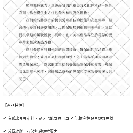
【產品特性】
✔ 涼感冰豆豆布料，夏天也能舒適開車 ✔ 記憶泡棉貼合頭部曲線
✔ 減壓放鬆，有效舒緩頸椎壓力