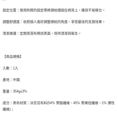
固定位置：使用附贈的固定帶將頭枕穩固在椅背上，確保不易移位。
調整舒適度：依照個人喜好調整頭枕的角度，享受最佳的支撐效果。
清潔維護：定期用濕布擦拭表面，保持清潔與衛生。
【商品規格】
入數：1入
產地：中國
重量：354g±3%
成分：表布材質：冰豆豆布料(54% 聚酯纖維、45% 聚烯烴纖維、1% 彈性
纖維)；