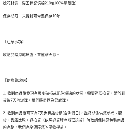
枕芯材質：慢回彈記憶棉210g(100%聚氨酯)
保存期限：未拆封可常溫保存10年
【注意事項】
收納於陰涼乾燥處，並遠離火源。
【退換貨說明】
1. 收到商品後發現有瑕疵破損或配件短缺的狀況，需要辦理換貨，請於到
貨後7天內辦理，我們將盡速為您處理。
2. 收到商品後可享有7天免費鑑賞期(含例假日)，鑑賞期係供您參考、觀
賞、品鑑比較。退換貨（依照退貨程序辦理退貨）時敬請保持原包裝商品
的完整，我們完全保障您的購物權益。