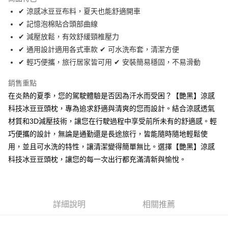
Apple Pay
✔ 涼感冰豆豆布料，夏天也能舒適開車
✔ 記憶泡棉貼合頭部曲線
街口支付
✔ 減壓放鬆，有效舒緩頸椎壓力
悠遊付
✔ 通用設計適用各式車款 ✔ 可水洗布套，清潔方便
✔ 輕巧便攜，旅行居家皆可用 ✔ 安裝簡易穩固，不易滑動
全盈+PAY
銷售重點
AFTEE先享後付
在炎熱的夏季，您的駕駛體驗是否因為汗水而受困？【艷黑】涼感
相關說明
科技冰豆豆頭枕，專為追求舒適與清爽的您而設計。結合涼感透氣
【關於「AFTEE先享後付」】
ATM付款
AFTEE先享後付是「在收到商品之後才付款」的支付方式。 讓您購物簡單
材質和3D減壓技術，讓您在行駛過程中享受前所未有的舒適感。輕
便利好安心！
巧便攜的設計，無論是通勤還是長途旅行，皆能隨時隨地輕鬆使
１．簡單：不需註冊會員、不需綁卡、不需儲值。
運送方式
２．便利：只要手機號碼，簡訊認證，即可結帳。
用，並且可水洗的特性，讓清潔變得簡單無比。選擇【艷黑】涼感
３．安心：先確認商品／服務後，再付款。
全家取貨付款 (運費60$)
科技冰豆豆頭枕，讓您的每一次出行都充滿清新與愉悅。
每筆NT$70，滿NT$490(含以上)免運費
【「AFTEE先享後付」結帳流程】
１．於結帳方式選擇「AFTEE先享後付」後，將跳轉至「AFTEE先享後付」
付款後全家取貨 (運費70$)
結帳頁面，進行簡訊認證並確認金額後，即可完成結帳。
２．訂單成立數日內，您將收到繳費通知簡訊。
每筆NT$70，滿NT$490(含以上)免運費
詳細說明
相關推薦
３．收到繳費通知簡訊後14天內，點擊此簡訊中的連結，可透過四大超商／
ATM／網路銀行／等多元方式進行付款，方視為交易完成。
萊爾富取貨付款 (運費70$)
※ 請注意：結帳手續完成當下不需立刻繳費，但若您需要取消訂單，請聯絡