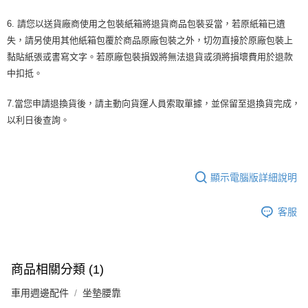
6. 請您以送貨廠商使用之包裝紙箱將退貨商品包裝妥當，若原紙箱已遺
失，請另使用其他紙箱包覆於商品原廠包裝之外，切勿直接於原廠包裝上
黏貼紙張或書寫文字。若原廠包裝損毀將無法退貨或須將損壞費用於退款
中扣抵。
7.當您申請退換貨後，請主動向貨運人員索取單據，並保留至退換貨完成，
以利日後查詢。
顯示電腦版詳細說明
客服
商品相關分類 (1)
車用週邊配件
坐墊腰靠