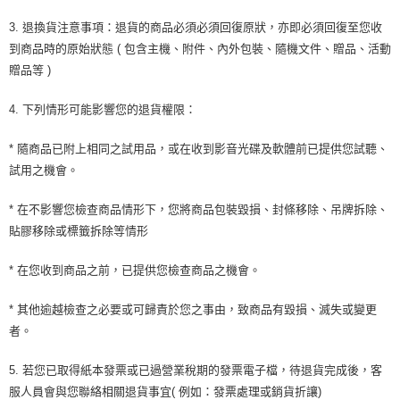
3. 退換貨注意事項：退貨的商品必須必須回復原狀，亦即必須回復至您收
到商品時的原始狀態 ( 包含主機、附件、內外包裝、隨機文件、贈品、活動
贈品等 )
4. 下列情形可能影響您的退貨權限：
* 隨商品已附上相同之試用品，或在收到影音光碟及軟體前已提供您試聽、
試用之機會。
* 在不影響您檢查商品情形下，您將商品包裝毀損、封條移除、吊牌拆除、
貼膠移除或標籤拆除等情形
* 在您收到商品之前，已提供您檢查商品之機會。
* 其他逾越檢查之必要或可歸責於您之事由，致商品有毀損、滅失或變更
者。
5. 若您已取得紙本發票或已過營業稅期的發票電子檔，待退貨完成後，客
服人員會與您聯絡相關退貨事宜( 例如：發票處理或銷貨折讓)