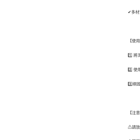
✔多材
【使
1️⃣
2️⃣
3️⃣
【注
⚠請