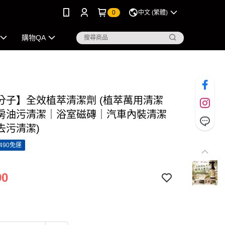
0
中文 (繁體)
購物QA
分子】全效植萃清潔劑 (植萃萬用清潔
房油污清潔｜浴室磁磚｜汽車內裝清潔
去污清潔)
490免運
90