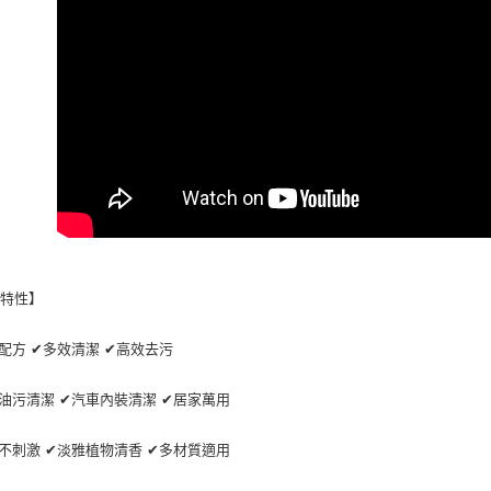
３．收到繳
每筆NT$7
／ATM／
※ 請注意
萊爾富取貨付
絡購買商品
先享後付
每筆NT$7
※ 交易是
是否繳費成
付款後萊爾富
付客戶支
每筆NT$7
【注意事
7-11取貨付
１．透過由
交易，需
每筆NT$7
求債權轉
２．關於
付款後7-1
https://aft
每筆NT$7
品特性】
３．未成
「AFTE
宅配寄送，滿
任。
配方 ✔多效清潔 ✔高效去污
４．使用「
每筆NT$7
即時審查
油污清潔 ✔汽車內裝清潔 ✔居家萬用
結果請求
５．嚴禁
形，恩沛
不刺激 ✔淡雅植物清香 ✔多材質適用
動。