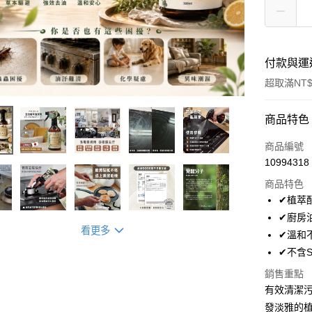
付款與運
超取滿NT$
付款方式
商品特色
信用卡一
商品編號
10994318
信用卡分
商品特色
3 期 
✔植萃
6 期 
合作金
✔廚房
華南商
看更多
12 期
✔溫和
合作金
上海商
華南商
✔不含S
24 期
合作金
國泰世
上海商
華南商
銷售重點
臺灣中
合作金
超商取貨
國泰世
上海商
匯豐（
有效清潔
華南商
臺灣中
國泰世
聯邦商
LINE Pay
上海商
發淡雅的植
匯豐（