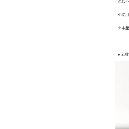
⚠若
⚠使
⚠本
● 若