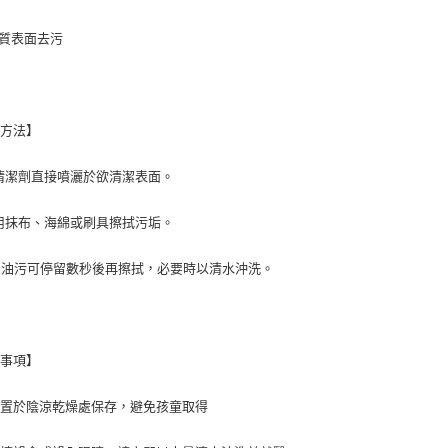
質表面去污
用方法】
 將清潔劑直接噴灑於欲清潔表面。
 使用抹布、海綿或刷具擦拭污垢。
頑固油污可停留數秒後再擦拭，必要時以清水沖洗。
意事項】
放置於陰涼乾燥處保存，避免孩童取得