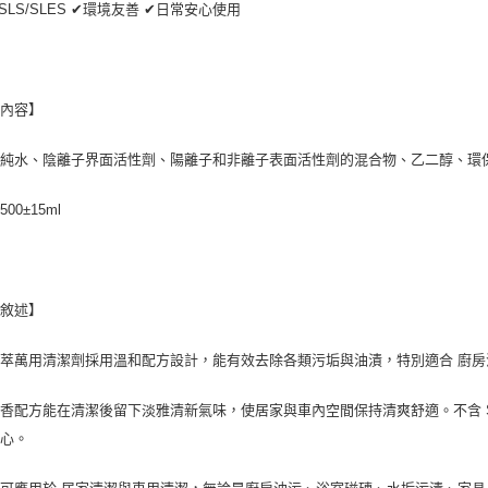
SLS/SLES ✔環境友善 ✔日常安心使用
品內容】
：純水、陰離子界面活性劑、陽離子和非離子表面活性劑的混合物、乙二醇、環
00±15ml
品敘述】
萃萬用清潔劑採用溫和配方設計，能有效去除各類污垢與油漬，特別適合 廚
香配方能在清潔後留下淡雅清新氣味，使居家與車內空間保持清爽舒適。不含 S
安心。