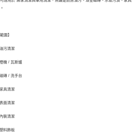
可應用於 居家清潔與車用清潔，無論是廚房油污、浴室磁磚、水垢污漬、家
間。
用範圍】
油污清潔
煙機 / 瓦斯爐
磁磚 / 洗手台
家具清潔
表面清潔
內裝清潔
塑料飾板