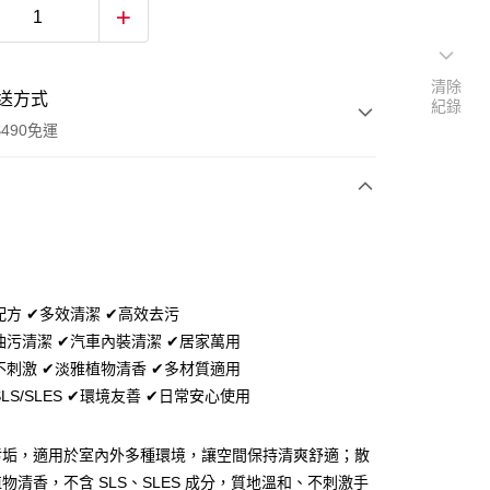
清除
送方式
紀錄
490免運
次付款
期付款
0 利率 每期
NT$163
21家銀行
配方 ✔多效清潔 ✔高效去污
0 利率 每期
NT$81
21家銀行
庫商業銀行
第一商業銀行
油污清潔 ✔汽車內裝清潔 ✔居家萬用
業銀行
彰化商業銀行
 0 利率 每期
NT$40
21家銀行
不刺激 ✔淡雅植物清香 ✔多材質適用
庫商業銀行
第一商業銀行
業儲蓄銀行
台北富邦商業銀行
業銀行
彰化商業銀行
LS/SLES ✔環境友善 ✔日常安心使用
 0 利率 每期
NT$20
20家銀行
庫商業銀行
第一商業銀行
華商業銀行
兆豐國際商業銀行
業儲蓄銀行
台北富邦商業銀行
業銀行
彰化商業銀行
小企業銀行
台中商業銀行
庫商業銀行
第一商業銀行
付款
華商業銀行
兆豐國際商業銀行
業儲蓄銀行
台北富邦商業銀行
台灣）商業銀行
華泰商業銀行
污垢，適用於室內外多種環境，讓空間保持清爽舒適；散
業銀行
彰化商業銀行
小企業銀行
台中商業銀行
華商業銀行
兆豐國際商業銀行
業銀行
遠東國際商業銀行
業儲蓄銀行
台北富邦商業銀行
物清香，不含 SLS、SLES 成分，質地溫和、不刺激手
台灣）商業銀行
華泰商業銀行