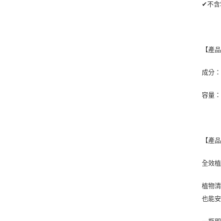
✔不含
【產
成分
容量：5
【產
全效植
植物清
也能