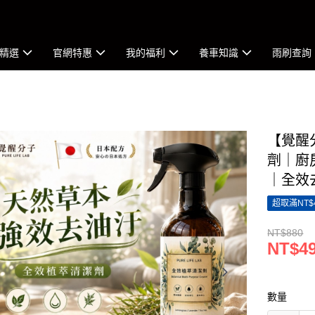
精選
官網特惠
我的福利
養車知識
雨刷查詢
【覺醒
劑｜廚
｜全效
超取滿NT$
NT$880
NT$4
數量