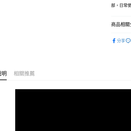
臺灣中
元大商
兆豐國
聯邦商
部，日常
匯豐（
Apple Pay
玉山商
台中商
元大商
聯邦商
台新國
華泰商
玉山商
街口支付
元大商
台灣樂
遠東國
台新國
商品相關分
玉山商
永豐商
台灣樂
悠遊付
台新國
星展（
💎 品牌館
台灣樂
中國信
Google Pa
分享
生活居家
全盈+PAY
AFTEE先
相關說明
說明
相關推薦
【關於「A
ATM付款
AFTEE
便利好安
１．簡單
２．便利
運送方式
３．安心
全家取貨付款
【「AFT
每筆NT$7
１．於結帳
付」結帳
付款後全家取
２．訂單