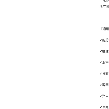
一瓶即
活空
【適
✔廚房
✔抽油
✔浴室
✔桌面
✔客廳
✔汽車
✔車內