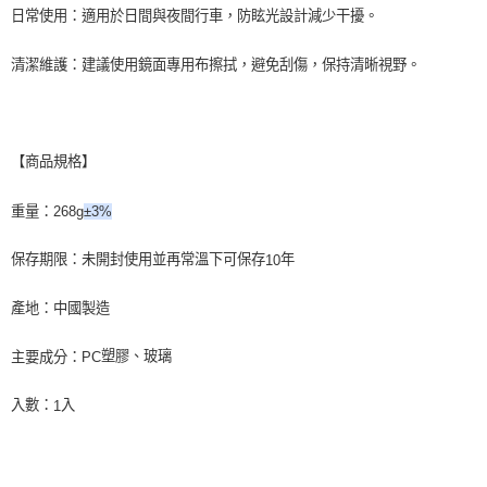
日常使用：適用於日間與夜間行車，防眩光設計減少干擾。
清潔維護：建議使用鏡面專用布擦拭，避免刮傷，保持清晰視野。
【商品規格】
重量：
268g
±3%
保存期限：未開封使用並再常溫下可保存
年
10
產地：
中國製造
塑膠、玻璃
主要成分：
PC
入數：
入
1