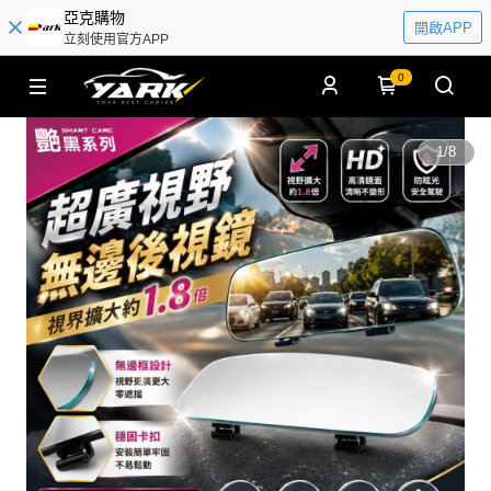
亞克購物
開啟APP
立刻使用官方APP
0
1
/
8