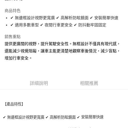
LINE Pay
商品特色
Apple Pay
✔ 無邊框設計視野更寬廣 ✔ 高解析防眩鏡面 ✔ 安裝簡單快速
✔ 適用多數車型 ✔ 夜間行車更安全 ✔ 防抖動牢固固定
街口支付
銷售重點
悠遊付
提供更廣闊的視野，提升駕駛安全性。無框設計不僅具有現代感，
全盈+PAY
還能減少視覺阻礙，讓車主能更清楚地觀察車後情況，減少盲點，
增加行車安全。
AFTEE先享後付
相關說明
【關於「AFTEE先享後付」】
ATM付款
AFTEE先享後付是「在收到商品之後才付款」的支付方式。 讓您購物簡單
便利好安心！
詳細說明
相關推薦
１．簡單：不需註冊會員、不需綁卡、不需儲值。
運送方式
２．便利：只要手機號碼，簡訊認證，即可結帳。
３．安心：先確認商品／服務後，再付款。
全家取貨付款 (運費60$)
【產品特性】
每筆NT$70，滿NT$490(含以上)免運費
【「AFTEE先享後付」結帳流程】
１．於結帳方式選擇「AFTEE先享後付」後，將跳轉至「AFTEE先享後付」
安裝簡單快速
✔
無邊框設計視野更寬廣
✔
高解析防眩鏡面
✔
付款後全家取貨 (運費70$)
結帳頁面，進行簡訊認證並確認金額後，即可完成結帳。
２．訂單成立數日內，您將收到繳費通知簡訊。
每筆NT$70，滿NT$490(含以上)免運費