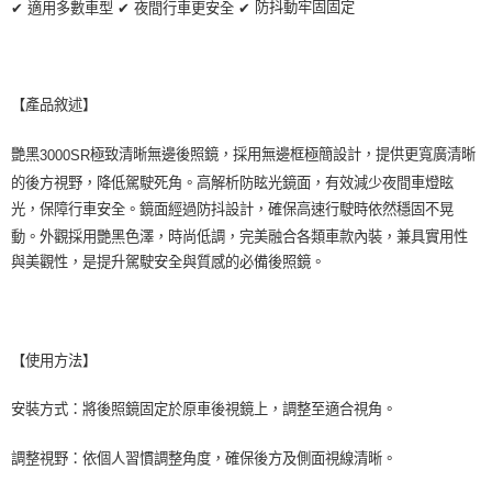
３．收到繳費通知簡訊後14天內，點擊此簡訊中的連結，可透過四大超商／
防抖動牢固固定
✔
適用多數車型
✔
夜間行車更安全
✔
ATM／網路銀行／等多元方式進行付款，方視為交易完成。
萊爾富取貨付款 (運費70$)
※ 請注意：結帳手續完成當下不需立刻繳費，但若您需要取消訂單，請聯絡
每筆NT$70，滿NT$490(含以上)免運費
購買商品的店家。未經商家同意取消之訂單仍視為有效，需透過AFTEE先享
後付繳納相關費用。
付款後萊爾富取貨 (運費70$)
※ 交易是否成功請以「AFTEE先享後付 」之結帳頁面顯示為準，若有關於
【產品敘述】
是否繳費成功／繳費後需取消欲退款等相關疑問，請聯繫「AFTEE先享後付
每筆NT$70，滿NT$490(含以上)免運費
客戶支援中心」
https://netprotections.freshdesk.com/support/home
艷黑
極致清晰無邊後照鏡，採用無邊框極簡設計，提供更寬廣清晰
3000SR
7-11取貨付款 (運費70$)
【注意事項】
的後方視野，降低駕駛死角。高解析防眩光鏡面，有效減少夜間車燈眩
１．透過由恩沛科技股份有限公司提供之「AFTEE先享後付」服務完成之交
每筆NT$70，滿NT$490(含以上)免運費
光，保障行車安全。鏡面經過防抖設計，確保高速行駛時依然穩固不晃
易，需依本服務之必要範圍內提供個人資料，並將交易相關給付款項請求債
動。外觀採用艷黑色澤，時尚低調，完美融合各類車款內裝，兼具實用性
權轉讓予恩沛科技股份有限公司。
付款後7-11取貨 (運費70$)
２．關於個人資料處理事宜，請瀏覽以下網址：
與美觀性，是提升駕駛安全與質感的必備後照鏡。
每筆NT$70，滿NT$490(含以上)免運費
https://aftee.tw/terms/#terms3
３．未成年的使用者請事先徵得法定代理人或監護人之同意方可使用
宅配寄送，滿490免運費(運費$70)
「AFTEE先享後付」，若未經同意申辦者引起之損失，本公司不負相關責
任。
每筆NT$70，滿NT$490(含以上)免運費
４．使用「AFTEE先享後付」時，將依據個別帳號之用戶狀況，依本公司即
【使用方法】
時審查核予不同之上限額度；若仍有額度不足之情形，本公司將視審查結果
請求用戶進行身份認證。
安裝方式：將後照鏡固定於原車後視鏡上，調整至適合視角。
５．嚴禁一人註冊多個帳號或使用他人資訊註冊。若發現惡意使用之情形，
恩沛科技股份有限公司將有權停止該用戶之使用額度並採取法律行動。
調整視野：依個人習慣調整角度，確保後方及側面視線清晰。