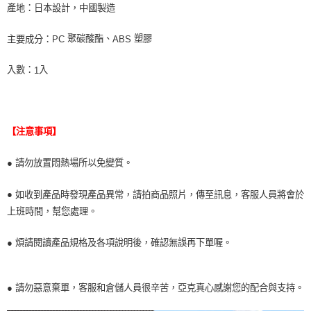
產地：
日本設計，中國製造
聚碳酸酯、
塑膠
主要成分：
PC
ABS
入數：
入
1
【注意事項】
● 請勿放置悶熱場所以免變質。
●
如收到產品時發現產品異常，請拍商品照片，傳至訊息，客服人員將會於
上班時間，幫您處理。
● 煩請閱讀產品規格及各項說明後，確認無誤再下單喔。
● 請勿惡意棄單，客服和倉儲人員很辛苦，亞克真心感謝您的配合與支持。