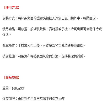
【使用方法】
安裝方式：將杯架背面的塑膠夾扣插入冷氣出風口葉片中，輕壓固定。
使用功能：可放置一般罐裝飲料、寶特瓶或手機，冷氣出風可協助保冷或
保溫。
充電操作：手機放入架上後，可從底部預留孔位連接充電線。
清潔維護：可用濕布輕擦表面灰塵與汙漬，保持整潔與質感。
【商品規格】
重量：
168g±3%
保存期限：未開封使用並再常溫下可保存
年
10