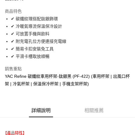
LINE Pay
商品特色
Apple Pay
✔ 碳纖紋理搭配鈦銀飾環
✔ 冷暖氣導流保溫保冷設計
街口支付
✔ 可放置手機與飲料
悠遊付
✔ 附充電孔位方便連接充電線
✔ 簡易卡扣安裝免工具
全盈+PAY
✔ 平滑卡槽取放順暢
AFTEE先享後付
銷售重點
相關說明
YAC Refine 碳纖紋車用杯架-鈦銀黑 (PF-422) (車用杯架 | 出風口杯
【關於「AFTEE先享後付」】
ATM付款
AFTEE先享後付是「在收到商品之後才付款」的支付方式。 讓您購物簡單
架 | 冷氣杯架 | 保溫保冷杯架 | 手機支架杯架)
便利好安心！
１．簡單：不需註冊會員、不需綁卡、不需儲值。
運送方式
２．便利：只要手機號碼，簡訊認證，即可結帳。
３．安心：先確認商品／服務後，再付款。
全家取貨付款 (運費60$)
詳細說明
相關推薦
每筆NT$70，滿NT$490(含以上)免運費
【「AFTEE先享後付」結帳流程】
１．於結帳方式選擇「AFTEE先享後付」後，將跳轉至「AFTEE先享後付」
付款後全家取貨 (運費70$)
結帳頁面，進行簡訊認證並確認金額後，即可完成結帳。
２．訂單成立數日內，您將收到繳費通知簡訊。
每筆NT$70，滿NT$490(含以上)免運費
【產品特性】