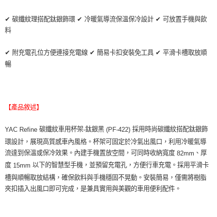
３．收到繳費通知簡訊後14天內，點擊此簡訊中的連結，可透過四大超商／
ATM／網路銀行／等多元方式進行付款，方視為交易完成。
萊爾富取貨付款 (運費70$)
※ 請注意：結帳手續完成當下不需立刻繳費，但若您需要取消訂單，請聯絡
✔
碳纖紋理搭配鈦銀飾環
✔
冷暖氣導流保溫保冷設計
✔
可放置手機與飲
每筆NT$70，滿NT$490(含以上)免運費
購買商品的店家。未經商家同意取消之訂單仍視為有效，需透過AFTEE先享
料
後付繳納相關費用。
付款後萊爾富取貨 (運費70$)
※ 交易是否成功請以「AFTEE先享後付 」之結帳頁面顯示為準，若有關於
✔
附充電孔位方便連接充電線
✔
簡易卡扣安裝免工具
✔
平滑卡槽取放順
是否繳費成功／繳費後需取消欲退款等相關疑問，請聯繫「AFTEE先享後付
每筆NT$70，滿NT$490(含以上)免運費
客戶支援中心」
https://netprotections.freshdesk.com/support/home
暢
7-11取貨付款 (運費70$)
【注意事項】
１．透過由恩沛科技股份有限公司提供之「AFTEE先享後付」服務完成之交
每筆NT$70，滿NT$490(含以上)免運費
易，需依本服務之必要範圍內提供個人資料，並將交易相關給付款項請求債
權轉讓予恩沛科技股份有限公司。
付款後7-11取貨 (運費70$)
【產品敘述】
２．關於個人資料處理事宜，請瀏覽以下網址：
每筆NT$70，滿NT$490(含以上)免運費
https://aftee.tw/terms/#terms3
碳纖紋車用杯架
鈦銀黑
採用時尚碳纖紋搭配鈦銀飾
YAC Refine
-
(PF-422)
３．未成年的使用者請事先徵得法定代理人或監護人之同意方可使用
宅配寄送，滿490免運費(運費$70)
「AFTEE先享後付」，若未經同意申辦者引起之損失，本公司不負相關責
環設計，展現高質感車內風格。杯架可固定於冷氣出風口，利用冷暖氣導
任。
每筆NT$70，滿NT$490(含以上)免運費
流達到保溫或保冷效果。內建手機置放空間，可同時收納寬度
、厚
82mm
４．使用「AFTEE先享後付」時，將依據個別帳號之用戶狀況，依本公司即
度
以下的智慧型手機，並預留充電孔，方便行車充電。採用平滑卡
15mm
時審查核予不同之上限額度；若仍有額度不足之情形，本公司將視審查結果
請求用戶進行身份認證。
槽與順暢取放結構，確保飲料與手機穩固不晃動。安裝簡易，僅需將樹脂
５．嚴禁一人註冊多個帳號或使用他人資訊註冊。若發現惡意使用之情形，
夾扣插入出風口即可完成，是兼具實用與美觀的車用便利配件。
恩沛科技股份有限公司將有權停止該用戶之使用額度並採取法律行動。