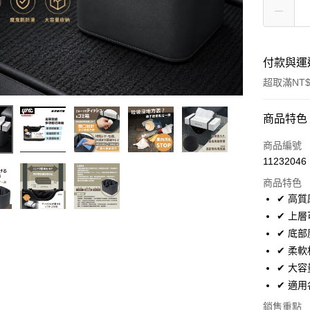
付款與運
超取滿NT$
付款方式
商品特色
信用卡一
商品編號
11232046
超商取貨
商品特色
LINE Pay
✔ 高
✔ 上
Apple Pay
✔ 底
街口支付
✔ 柔
✔ 大
悠遊付
✔ 適
全盈+PAY
銷售重點