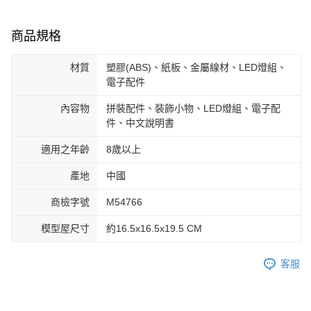
商品規格
材質
塑膠(ABS)、紙板、金屬線材、LED燈組、
電子配件
內容物
拼裝配件、裝飾小物、LED燈組、電子配
件、中文說明書
適用之年齡
8歲以上
產地
中國
商檢字號
M54766
模型屋尺寸
約16.5x16.5x19.5 CM
客服