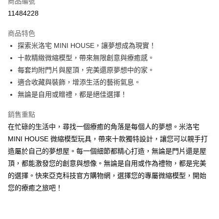
商品編號
信用卡分期付款
11484228
3 期 0 利率 每期
NT$460
21家銀行
商品特色
6 期 0 利率 每期
NT$230
21家銀行
合作金庫商業銀行
第一商業銀行
探索米洛宅 MINI HOUSE，讓夢想成為現實！
華南商業銀行
彰化商業銀行
12 期 0 利率 每期
NT$115
21家銀行
合作金庫商業銀行
第一商業銀行
十款精緻微縮模型，帶來無限創意與療癒感。
上海商業儲蓄銀行
台北富邦商業銀行
華南商業銀行
彰化商業銀行
24 期 0 利率 每期
NT$57
20家銀行
合作金庫商業銀行
第一商業銀行
國泰世華商業銀行
兆豐國際商業銀行
每套均附門片與屋頂，完美還原夢想中的家。
上海商業儲蓄銀行
台北富邦商業銀行
華南商業銀行
彰化商業銀行
臺灣中小企業銀行
台中商業銀行
合作金庫商業銀行
第一商業銀行
適合收藏與裝飾，增添生活的藝術氣息。
超商取貨付款
國泰世華商業銀行
兆豐國際商業銀行
上海商業儲蓄銀行
台北富邦商業銀行
匯豐（台灣）商業銀行
華泰商業銀行
華南商業銀行
彰化商業銀行
臺灣中小企業銀行
台中商業銀行
無論是自用或贈禮，都是絕佳選擇！
國泰世華商業銀行
兆豐國際商業銀行
聯邦商業銀行
遠東國際商業銀行
LINE Pay
上海商業儲蓄銀行
台北富邦商業銀行
匯豐（台灣）商業銀行
華泰商業銀行
臺灣中小企業銀行
台中商業銀行
元大商業銀行
永豐商業銀行
兆豐國際商業銀行
臺灣中小企業銀行
銷售重點
聯邦商業銀行
遠東國際商業銀行
匯豐（台灣）商業銀行
華泰商業銀行
Apple Pay
玉山商業銀行
星展（台灣）商業銀行
台中商業銀行
匯豐（台灣）商業銀行
元大商業銀行
永豐商業銀行
在忙碌的生活中，尋找一個療癒的角落是每個人的夢想。米洛宅
聯邦商業銀行
遠東國際商業銀行
台新國際商業銀行
中國信託商業銀行
華泰商業銀行
聯邦商業銀行
玉山商業銀行
星展（台灣）商業銀行
街口支付
MINI HOUSE 微縮模型玩具，帶來十款獨特設計，讓您可以親手打
元大商業銀行
永豐商業銀行
台灣樂天信用卡公司
遠東國際商業銀行
元大商業銀行
台新國際商業銀行
中國信託商業銀行
玉山商業銀行
星展（台灣）商業銀行
造屬於自己的夢想屋。每一個細節都精心打造，無論是門片還是屋
永豐商業銀行
玉山商業銀行
台灣樂天信用卡公司
悠遊付
台新國際商業銀行
中國信託商業銀行
頂，都能激發您的創意與想像。無論是自用或作為禮物，都是完美
星展（台灣）商業銀行
台新國際商業銀行
台灣樂天信用卡公司
中國信託商業銀行
台灣樂天信用卡公司
Google Pay
的選擇。快來亞克科技官方購物網，選擇您的專屬微縮模型，開始
您的療癒之旅吧！
全盈+PAY
AFTEE先享後付