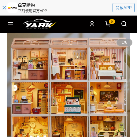
亞克購物
開啟APP
立刻使用官方APP
0
1
/
6