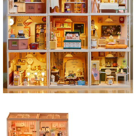
２．關於個人資料處理事宜，請瀏覽以下網址：
每筆NT$70，滿NT$490(含以上)免運費
https://aftee.tw/terms/#terms3
３．未成年的使用者請事先徵得法定代理人或監護人之同意方可使用
宅配寄送，滿490免運費(運費$70)
「AFTEE先享後付」，若未經同意申辦者引起之損失，本公司不負相關責
任。
每筆NT$70，滿NT$490(含以上)免運費
４．使用「AFTEE先享後付」時，將依據個別帳號之用戶狀況，依本公司即
時審查核予不同之上限額度；若仍有額度不足之情形，本公司將視審查結果
請求用戶進行身份認證。
５．嚴禁一人註冊多個帳號或使用他人資訊註冊。若發現惡意使用之情形，
恩沛科技股份有限公司將有權停止該用戶之使用額度並採取法律行動。