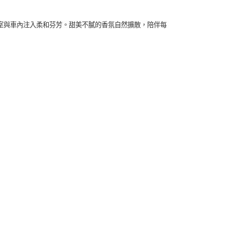
室與車內注入柔和芬芳。甜美不膩的香氛自然擴散，陪伴每