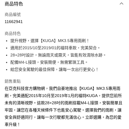
商品特色
信用卡一次付款
商品編號
LINE Pay
11662941
Apple Pay
商品特色
街口支付
提升視野，選擇【KUGA】MK3.5專用雨刷！
適用於2015/10至2019/01的福特車款，完美契合。
悠遊付
28+28吋設計，無論雨天或霧天，皆能有效清除水跡。
Google Pay
配備M4-L接頭，安裝簡便，無需繁瑣工具。
給您安全駕駛的最佳保障，讓每一次出行更安心！
全盈+PAY
銷售重點
AFTEE先享後付
在亞克科技官方購物網，我們自豪地推出【KUGA】MK3.5專用雨
相關說明
刷，完美適配2015年10月至2019年1月的福特KUGA，提供您前所
【關於「AFTEE先享後付」】
ATM付款
AFTEE先享後付是「在收到商品之後才付款」的支付方式。 讓您購物簡單
未有的清晰視野。這款28+28吋的雨刷搭載M4-L接頭，安裝簡單且
便利好安心！
牢固，讓您在各種天候條件下也能安心駕駛。選擇我們的雨刷，讓
１．簡單：不需註冊會員、不需綁卡、不需儲值。
運送方式
２．便利：只要手機號碼，簡訊認證，即可結帳。
安全與舒適同行，讓每一次行駛都充滿信心。立即選購，為您的愛
３．安心：先確認商品／服務後，再付款。
宅配寄送，滿490免運費(運費$70)
車升級！