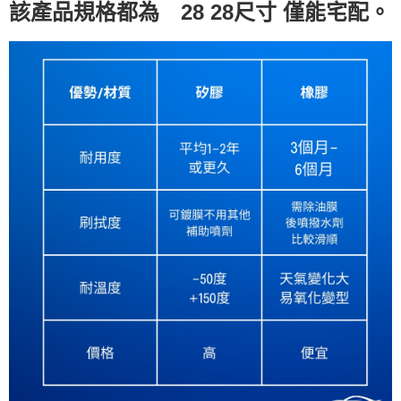
該產品規格都為 28 28尺寸 僅能宅配。
５．嚴禁一人註冊多個帳號或使用他人資訊註冊。若發現惡意使用之情形，
恩沛科技股份有限公司將有權停止該用戶之使用額度並採取法律行動。