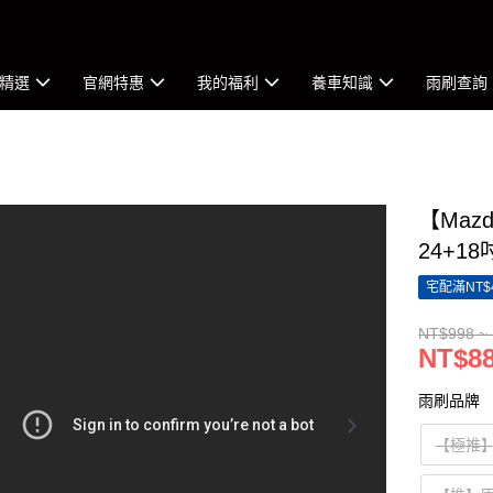
精選
官網特惠
我的福利
養車知識
雨刷查詢
【Mazd
24+1
宅配滿NT$
NT$998 ~
NT$88
雨刷品牌
【極推