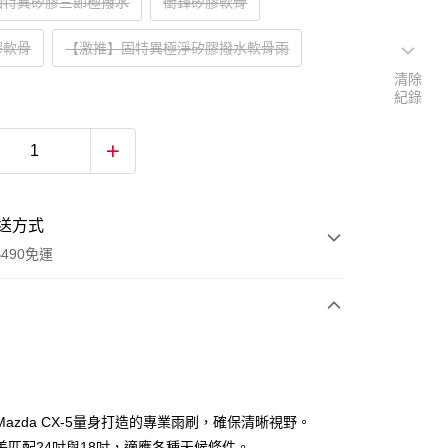
固特異矽膠三節極撥水
衝鋒矽膠軟骨
膠軟骨
【激推】固特異極淨矽膠撥水軟骨雨
清除
紀錄
送方式
490免運
次付款
Mazda CX-5量身打造的專業雨刷，確保清晰視野。
美匹配24吋與18吋，適應各種天候條件。