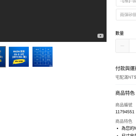
【推】
雨彈矽
數量
付款與運
宅配滿NT$
付款方式
商品特色
信用卡一
商品編號
11794551
LINE Pay
商品特色
Apple Pay
為您的
尺寸完