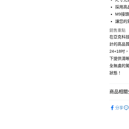
街口支付
採用高
悠遊付
M9接
讓您的
Google Pa
銷售重點
全盈+PAY
在亞克科技
AFTEE先
計的高品質
相關說明
24+18
【關於「A
下提供清
ATM付款
AFTEE
全無虞的駕
便利好安
１．簡單
狀態！
２．便利
運送方式
３．安心
宅配寄送，滿
商品相關分
【「AFT
每筆NT$7
１．於結帳
★【熱門
付」結帳
分享
２．訂單
３．收到繳
／ATM／
※ 請注意