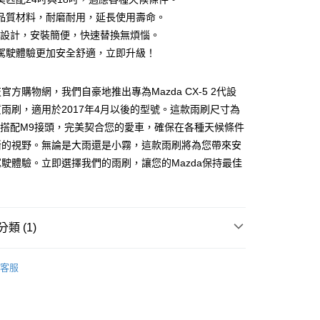
品質材料，耐磨耐用，延長使用壽命。
頭設計，安裝簡便，快速替換無煩惱。
駕駛體驗更加安全舒適，立即升級！
y
官方購物網，我們自豪地推出專為Mazda CX-5 2代設
享後付
雨刷，適用於2017年4月以後的型號。這款雨刷尺寸為
吋，搭配M9接頭，完美契合您的愛車，確保在各種天候條件
FTEE先享後付」】
晰的視野。無論是大雨還是小霧，這款雨刷將為您帶來安
先享後付是「在收到商品之後才付款」的支付方式。 讓您購物簡單
駛體驗。立即選擇我們的雨刷，讓您的Mazda保持最佳
心！
：不需註冊會員、不需綁卡、不需儲值。
：只要手機號碼，簡訊認證，即可結帳。
：先確認商品／服務後，再付款。
490免運費(運費$70)
類 (1)
EE先享後付」結帳流程】
0，滿NT$490(含以上)免運費
方式選擇「AFTEE先享後付」後，將跳轉至「AFTEE先享後
車款雨刷】
MAZDA 馬自達
頁面，進行簡訊認證並確認金額後，即可完成結帳。
客服
成立數日內，您將收到繳費通知簡訊。
費通知簡訊後14天內，點擊此簡訊中的連結，可透過四大超商
網路銀行／等多元方式進行付款，方視為交易完成。
：結帳手續完成當下不需立刻繳費，但若您需要取消訂單，請聯