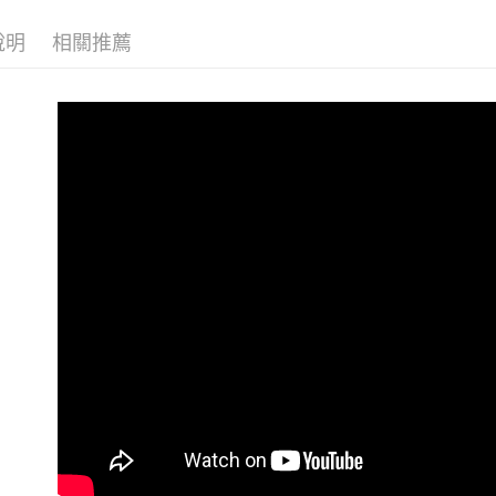
絡購買商品
先享後付
說明
相關推薦
※ 交易是
是否繳費成
付客戶支
【注意事
１．透過由
交易，需
求債權轉
２．關於
https://aft
３．未成
「AFTE
任。
４．使用「
即時審查
結果請求
５．嚴禁
形，恩沛
動。