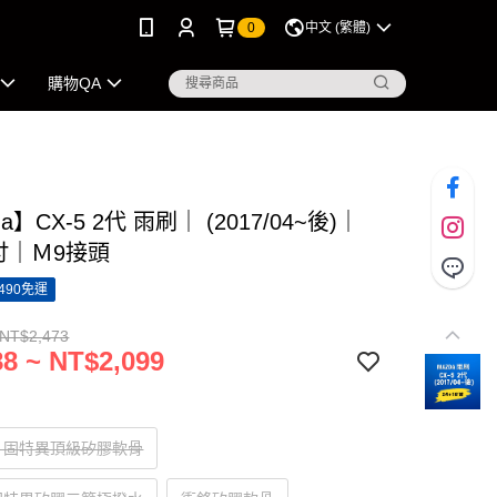
0
中文 (繁體)
購物QA
a】CX-5 2代 雨刷｜ (2017/04~後)｜
8吋｜Ｍ9接頭
490免運
 NT$2,473
8 ~ NT$2,099
】固特異頂級矽膠軟骨