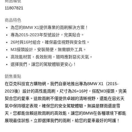
商品編號
LINE Pay
11807821
Apple Pay
商品特色
街口支付
為您的BMW X1提供專業的雨刷解決方案！
專為2015-2023年型號設計，完美貼合。
悠遊付
26吋與16吋組合，確保最佳視野與安全性。
Google Pay
M3接頭設計，安裝簡便，無需額外工具。
高效能材質，長效耐用，隨時應對惡劣天氣。
全盈+PAY
選擇我們，讓您的駕駛體驗更安心！
AFTEE先享後付
銷售重點
相關說明
在亞克科技官方購物網，我們自豪地推出專為BMW X1（2015-
【關於「AFTEE先享後付」】
ATM付款
AFTEE先享後付是「在收到商品之後才付款」的支付方式。 讓您購物簡單
2023後）設計的高性能雨刷，尺寸為26+16吋，搭配M3接頭，完美
便利好安心！
契合您的愛車。這款雨刷不僅提供卓越的清晰視野，還能在惡劣天
１．簡單：不需註冊會員、不需綁卡、不需儲值。
運送方式
２．便利：只要手機號碼，簡訊認證，即可結帳。
氣中保持穩定表現，確保您的安全駕駛體驗。無論是驟雨還是雪
３．安心：先確認商品／服務後，再付款。
宅配寄送，滿490免運費(運費$70)
天，您都能信賴這款雨刷的高效能，讓您的BMW在各種環境下都能
每筆NT$70，滿NT$490(含以上)免運費
展現最佳狀態。立即選擇我們的雨刷，給您的愛車最好的呵護！
【「AFTEE先享後付」結帳流程】
１．於結帳方式選擇「AFTEE先享後付」後，將跳轉至「AFTEE先享後付」
結帳頁面，進行簡訊認證並確認金額後，即可完成結帳。