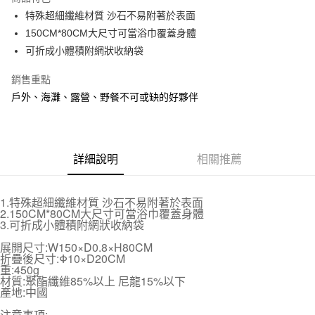
Apple Pay
特殊超細纖維材質 沙石不易附著於表面
150CM*80CM大尺寸可當浴巾覆蓋身體
街口支付
可折成小體積附網狀收納袋
悠遊付
銷售重點
全盈+PAY
戶外、海灘、露營、野餐不可或缺的好夥伴
AFTEE先享後付
相關說明
【關於「AFTEE先享後付」】
詳細說明
相關推薦
ATM付款
AFTEE先享後付是「在收到商品之後才付款」的支付方式。 讓您購物簡單
便利好安心！
１．簡單：不需註冊會員、不需綁卡、不需儲值。
運送方式
1.特殊超細纖維材質 沙石不易附著於表面
２．便利：只要手機號碼，簡訊認證，即可結帳。
2.150CM*80CM大尺寸可當浴巾覆蓋身體
３．安心：先確認商品／服務後，再付款。
全家取貨付款 (運費60$)
3.可折成小體積附網狀收納袋
每筆NT$70，滿NT$490(含以上)免運費
【「AFTEE先享後付」結帳流程】
展開尺寸:W150×D0.8×H80CM
１．於結帳方式選擇「AFTEE先享後付」後，將跳轉至「AFTEE先享後付」
折疊後尺寸:Φ10×D20CM
付款後全家取貨 (運費70$)
結帳頁面，進行簡訊認證並確認金額後，即可完成結帳。
重:450g
２．訂單成立數日內，您將收到繳費通知簡訊。
材質:聚酯纖維85%以上 尼龍15%以下
每筆NT$70，滿NT$490(含以上)免運費
３．收到繳費通知簡訊後14天內，點擊此簡訊中的連結，可透過四大超商／
產地:中國
ATM／網路銀行／等多元方式進行付款，方視為交易完成。
萊爾富取貨付款 (運費70$)
注意事項:
※ 請注意：結帳手續完成當下不需立刻繳費，但若您需要取消訂單，請聯絡