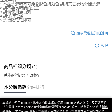
1.本品洗滌時有可能會脫色與落色 請與其它衣物分開洗滌
每筆NT$70，滿NT$490(含以上)免運費
購買商品的店家。未經商家同意取消之訂單仍視為有效，需透過AFTEE先享
2.請不要長時間的浸置
後付繳納相關費用。
3.請勿使用漂白劑
付款後萊爾富取貨 (運費70$)
※ 交易是否成功請以「AFTEE先享後付 」之結帳頁面顯示為準，若有關於
4.請保持乾燥
是否繳費成功／繳費後需取消欲退款等相關疑問，請聯繫「AFTEE先享後付
5.洗後陰乾乾即可
每筆NT$70，滿NT$490(含以上)免運費
客戶支援中心」
https://netprotections.freshdesk.com/support/home
7-11取貨付款 (運費70$)
【注意事項】
顯示電腦版詳細說明
１．透過由恩沛科技股份有限公司提供之「AFTEE先享後付」服務完成之交
每筆NT$70，滿NT$490(含以上)免運費
易，需依本服務之必要範圍內提供個人資料，並將交易相關給付款項請求債
權轉讓予恩沛科技股份有限公司。
付款後7-11取貨 (運費70$)
客服
２．關於個人資料處理事宜，請瀏覽以下網址：
每筆NT$70，滿NT$490(含以上)免運費
https://aftee.tw/terms/#terms3
３．未成年的使用者請事先徵得法定代理人或監護人之同意方可使用
宅配寄送，滿490免運費(運費$70)
「AFTEE先享後付」，若未經同意申辦者引起之損失，本公司不負相關責
商品相關分類 (1)
任。
每筆NT$70，滿NT$490(含以上)免運費
４．使用「AFTEE先享後付」時，將依據個別帳號之用戶狀況，依本公司即
戶外露營精選
野餐墊
時審查核予不同之上限額度；若仍有額度不足之情形，本公司將視審查結果
請求用戶進行身份認證。
５．嚴禁一人註冊多個帳號或使用他人資訊註冊。若發現惡意使用之情形，
本分類熱銷
全站排行
恩沛科技股份有限公司將有權停止該用戶之使用額度並採取法律行動。
本網站中使用 cookie，欲查詢有關本網站使用 cookie 方式之詳情，及若您不希
熱門標籤
望在電腦上使用 cookie 時應如何變更電腦的 cookie 設定，請參閱本網站「
隱私
權條款
」之 Cookie 聲明。您繼續使用本網站即表示您同意本公司得按本網站使