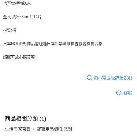
也可當禮物送人
每筆NT$70，滿NT$490(含以上)免運費
購買商品的店家。未經商家同意取消之訂單仍視為有效，需透過AFTEE先享
後付繳納相關費用。
付款後萊爾富取貨 (運費70$)
※ 交易是否成功請以「AFTEE先享後付 」之結帳頁面顯示為準，若有關於
全長:約200cm 共14片
是否繳費成功／繳費後需取消欲退款等相關疑問，請聯繫「AFTEE先享後付
每筆NT$70，滿NT$490(含以上)免運費
客戶支援中心」
https://netprotections.freshdesk.com/support/home
材質:棉
7-11取貨付款 (運費70$)
【注意事項】
日本NOL派對商品皆經過日本化學纖維檢查協會檢驗合格
１．透過由恩沛科技股份有限公司提供之「AFTEE先享後付」服務完成之交
每筆NT$70，滿NT$490(含以上)免運費
易，需依本服務之必要範圍內提供個人資料，並將交易相關給付款項請求債
權轉讓予恩沛科技股份有限公司。
付款後7-11取貨 (運費70$)
媽咪可放心購買喔~
２．關於個人資料處理事宜，請瀏覽以下網址：
每筆NT$70，滿NT$490(含以上)免運費
https://aftee.tw/terms/#terms3
３．未成年的使用者請事先徵得法定代理人或監護人之同意方可使用
宅配寄送，滿490免運費(運費$70)
「AFTEE先享後付」，若未經同意申辦者引起之損失，本公司不負相關責
顯示電腦版詳細說明
任。
每筆NT$70，滿NT$490(含以上)免運費
４．使用「AFTEE先享後付」時，將依據個別帳號之用戶狀況，依本公司即
客服
時審查核予不同之上限額度；若仍有額度不足之情形，本公司將視審查結果
請求用戶進行身份認證。
５．嚴禁一人註冊多個帳號或使用他人資訊註冊。若發現惡意使用之情形，
恩沛科技股份有限公司將有權停止該用戶之使用額度並採取法律行動。
商品相關分類 (1)
生活居家百貨
寶寶用品/慶生派對