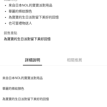
Apple Pay
來自日本NOL的寶寶派對用品
華麗的條紋顏色
街口支付
為寶寶的生日派對留下美好的回憶
悠遊付
也可當禮物送人
全盈+PAY
銷售重點
為寶寶的生日派對留下美好回憶
AFTEE先享後付
相關說明
【關於「AFTEE先享後付」】
ATM付款
AFTEE先享後付是「在收到商品之後才付款」的支付方式。 讓您購物簡單
便利好安心！
詳細說明
相關推薦
１．簡單：不需註冊會員、不需綁卡、不需儲值。
運送方式
２．便利：只要手機號碼，簡訊認證，即可結帳。
３．安心：先確認商品／服務後，再付款。
全家取貨付款 (運費60$)
來自日本NOL的寶寶派對用品
每筆NT$70，滿NT$490(含以上)免運費
【「AFTEE先享後付」結帳流程】
１．於結帳方式選擇「AFTEE先享後付」後，將跳轉至「AFTEE先享後付」
華麗的條紋顏色
付款後全家取貨 (運費70$)
結帳頁面，進行簡訊認證並確認金額後，即可完成結帳。
２．訂單成立數日內，您將收到繳費通知簡訊。
每筆NT$70，滿NT$490(含以上)免運費
３．收到繳費通知簡訊後14天內，點擊此簡訊中的連結，可透過四大超商／
為寶寶的生日派對留下美好的回憶
ATM／網路銀行／等多元方式進行付款，方視為交易完成。
萊爾富取貨付款 (運費70$)
※ 請注意：結帳手續完成當下不需立刻繳費，但若您需要取消訂單，請聯絡