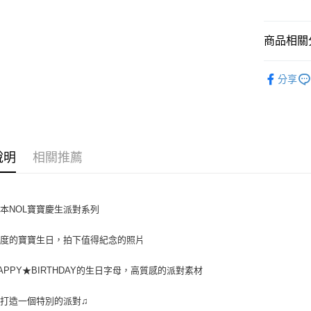
全盈+PAY
AFTEE先
商品相關分
相關說明
【關於「A
生活居家
ATM付款
AFTEE
分享
便利好安
１．簡單
２．便利
運送方式
３．安心
全家取貨付款
【「AFT
說明
相關推薦
每筆NT$7
１．於結帳
付」結帳
付款後全家取
２．訂單
３．收到繳
每筆NT$7
本NOL寶寶慶生派對系列
／ATM／
※ 請注意
萊爾富取貨付
絡購買商品
一度的寶寶生日，拍下值得紀念的照片
先享後付
每筆NT$7
※ 交易是
APPY★BIRTHDAY的生日字母，高質感的派對素材
是否繳費成
付款後萊爾富
付客戶支
每筆NT$7
打造一個特別的派對♫
【注意事