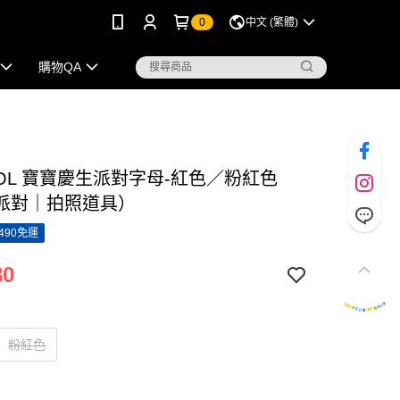
0
中文 (繁體)
購物QA
NOL 寶寶慶生派對字母-紅色／粉紅色
派對｜拍照道具）
490免運
80
粉紅色