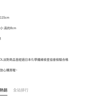
7-11取貨付
１．透過由
交易，需
每筆NT$7
求債權轉
２．關於
115cm
付款後7-1
https://aft
每筆NT$7
３．未成
小:高約8cm
「AFTE
宅配寄送，滿
任。
４．使用「
棉
每筆NT$7
即時審查
結果請求
５．嚴禁
形，恩沛
OL派對商品皆經過日本化學纖維檢查協會檢驗合格
動。
放心購買喔~
熱銷
全站排行