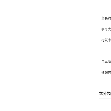
全長約
字母大
材質:
日本N
媽咪可
本分類