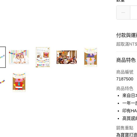
付款與運
超取滿NT$
付款方式
商品特色
信用卡一
商品編號
7187500
超商取貨
商品特色
LINE Pay
來自日
一年一
Apple Pay
印有HA
街口支付
高質感
悠遊付
銷售重點
為寶寶打