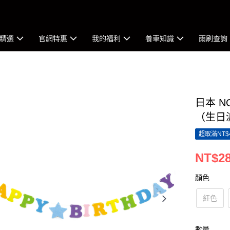
精選
官網特惠
我的福利
養車知識
雨刷查詢
日本 
（生日
超取滿NT$
NT$2
顏色
紅色
數量