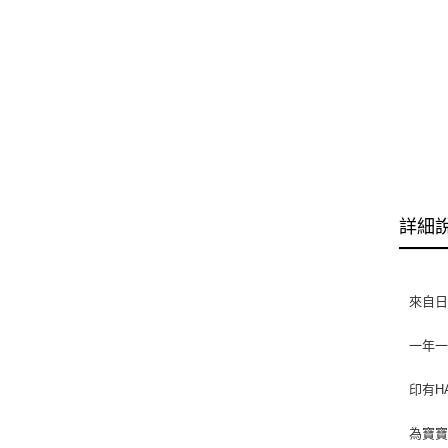
詳細
來自日
一年
印有H
為寶寶