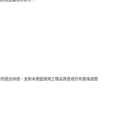
0，滿NT$490(含以上)免運費
年的使用者請事先徵得法定代理人或監護人之同意方可使用
E先享後付」，若未經同意申辦者引起之損失，本公司不負相關責
490免運費(運費$70)
AFTEE先享後付」時，將依據個別帳號之用戶狀況，依本公司
0，滿NT$490(含以上)免運費
核予不同之上限額度；若仍有額度不足之情形，本公司將視審查
用戶進行身份認證。
一人註冊多個帳號或使用他人資訊註冊。若發現惡意使用之情
科技股份有限公司將有權停止該用戶之使用額度並採取法律行
用性提出保證，並對未適當使用之物品質造成任何直接或間