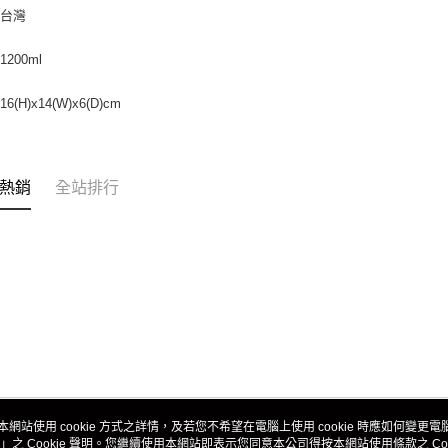
：台灣
200ml
(H)x14(W)x6(D)cm
熱銷
全站排行
本網站使用 cookie 方式之詳情，及若您不希望在電腦上使用 cookie 時應如何變更電腦的
」之 Cookie 聲明。您繼續使用本網站即表示您同意本公司得按本網站使用條款之 Coo
關於我們
客服資訊