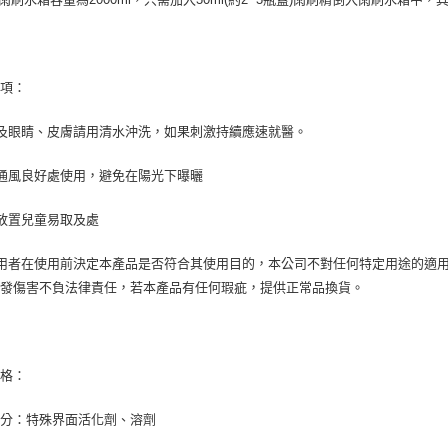
每筆NT$7
３．未成
「AFTE
宅配寄送，滿
任。
４．使用「
每筆NT$7
即時審查
事項：
結果請求
５．嚴禁
及眼睛、皮膚請用清水沖洗，如果刺激持續應速就醫。
形，恩沛
動。
通風良好處使用，避免在陽光下曝曬
放置兒童易取及處
用者在使用前決定本產品是否符合其使用目的，本公司不對任何特定用途的適
偶發傷害不負法律責任，若本產品有任何瑕疵，提供正常品換貨。
規格：
成分：特殊界面活化劑、溶劑