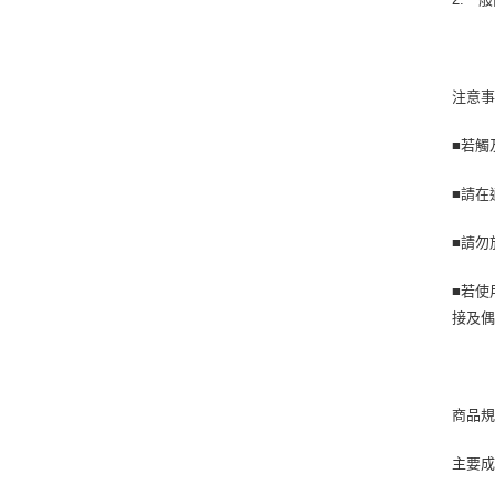
注意
■若觸
■請在
■請勿
■若使
接及
商品
主要