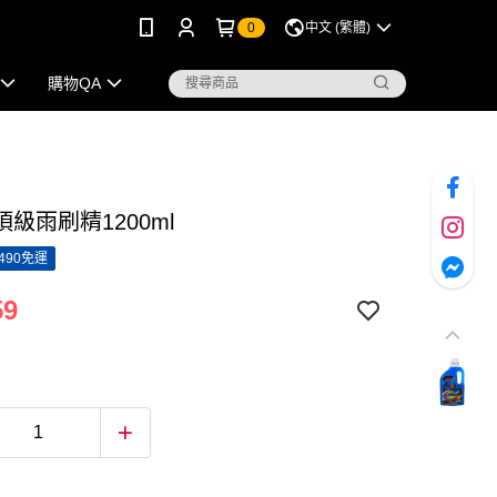
0
中文 (繁體)
購物QA
級雨刷精1200ml
490免運
59