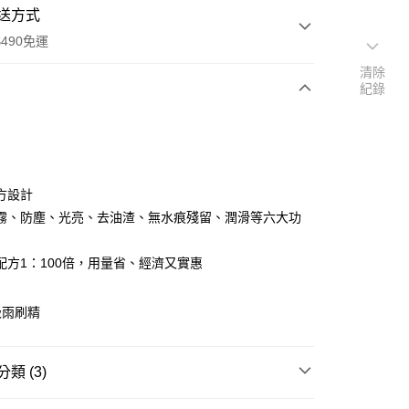
送方式
490免運
清除
紀錄
次付款
付款
方設計
霧、防塵、光亮、去油渣、無水痕殘留、潤滑等六大功
配方1：100倍，用量省、經濟又實惠
級雨刷精
享後付
類 (3)
FTEE先享後付」】
備專賣】