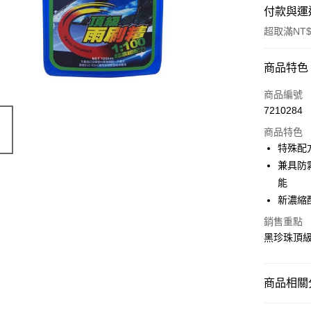
付款與運
超取滿NT$
付款方式
商品特色
信用卡一
商品編號
7210284
超商取貨
商品特色
LINE Pay
特殊配
兼具防
Apple Pay
能
街口支付
新濃縮
悠遊付
銷售重點
黑珍珠頂
全盈+PAY
AFTEE先
商品相關分
相關說明
【關於「A
⚡【雨季必