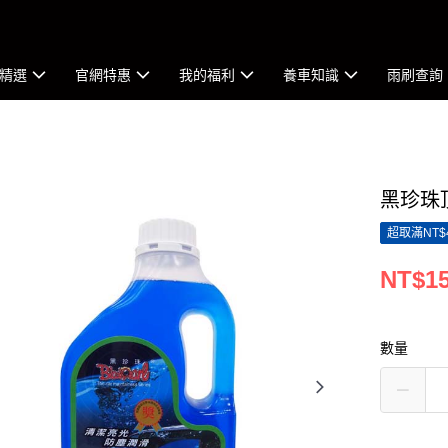
精選
官網特惠
我的福利
養車知識
雨刷查詢
黑珍珠頂
超取滿NT$
NT$1
數量