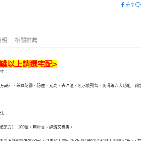
ATM付款
AFTEE
分享
便利好安
💎 品牌館
１．簡單
２．便利
汽車保養
運送方式
３．安心
全家取貨付款
【「AFT
說明
相關推薦
每筆NT$7
１．於結帳
付」結帳
付款後全家取
２．訂單
３．收到繳
每筆NT$7
兩罐以上請選宅配>
／ATM／
※ 請注意
特性：
萊爾富取貨付
絡購買商品
先享後付
每筆NT$7
配方設計，兼具防霧、防塵、光亮、去油渣、無水痕殘留、潤滑等六大功能，讓
※ 交易是
是否繳費成
付款後萊爾富
付客戶支
每筆NT$7
【注意事
方法：
7-11取貨付
１．透過由
交易，需
每筆NT$7
求債權轉
濃縮配方1：100倍，用量省、經濟又實惠。
２．關於
付款後7-1
https://aft
般雨刷水箱容量為2000ml，只需加入30ml(約2~3瓶蓋)雨刷精倒入雨刷水箱中