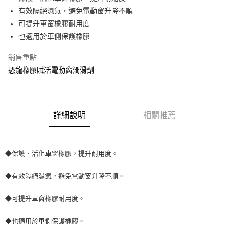
有效隔絕濕氣，避免電動窗升降不順
街口支付
可提升車窗橡膠耐用度
悠遊付
也適用於車側保護橡膠
全盈+PAY
銷售重點
恐龍橡膠賦活電動窗潤滑劑
AFTEE先享後付
相關說明
【關於「AFTEE先享後付」】
ATM付款
AFTEE先享後付是「在收到商品之後才付款」的支付方式。 讓您購物簡單
便利好安心！
詳細說明
相關推薦
１．簡單：不需註冊會員、不需綁卡、不需儲值。
運送方式
２．便利：只要手機號碼，簡訊認證，即可結帳。
３．安心：先確認商品／服務後，再付款。
全家取貨付款 (運費60$)
◆保護、活化車窗橡膠，提升耐用度。
每筆NT$70，滿NT$490(含以上)免運費
【「AFTEE先享後付」結帳流程】
１．於結帳方式選擇「AFTEE先享後付」後，將跳轉至「AFTEE先享後付」
◆有效隔絕濕氣，避免電動窗升降不順。
付款後全家取貨 (運費70$)
結帳頁面，進行簡訊認證並確認金額後，即可完成結帳。
２．訂單成立數日內，您將收到繳費通知簡訊。
每筆NT$70，滿NT$490(含以上)免運費
３．收到繳費通知簡訊後14天內，點擊此簡訊中的連結，可透過四大超商／
◆可提升車窗橡膠耐用度。
ATM／網路銀行／等多元方式進行付款，方視為交易完成。
萊爾富取貨付款 (運費70$)
※ 請注意：結帳手續完成當下不需立刻繳費，但若您需要取消訂單，請聯絡
◆也適用於車側保護橡膠。
每筆NT$70，滿NT$490(含以上)免運費
購買商品的店家。未經商家同意取消之訂單仍視為有效，需透過AFTEE先享