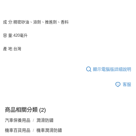
後付繳納相關費用。
付款後萊爾富取貨 (運費70$)
※ 交易是否成功請以「AFTEE先享後付 」之結帳頁面顯示為準，若有關於
是否繳費成功／繳費後需取消欲退款等相關疑問，請聯繫「AFTEE先享後付
每筆NT$70，滿NT$490(含以上)免運費
客戶支援中心」
https://netprotections.freshdesk.com/support/home
成 分:精密矽油、溶劑、推進劑、香料
7-11取貨付款 (運費70$)
【注意事項】
容 量:420毫升
１．透過由恩沛科技股份有限公司提供之「AFTEE先享後付」服務完成之交
每筆NT$70，滿NT$490(含以上)免運費
易，需依本服務之必要範圍內提供個人資料，並將交易相關給付款項請求債
權轉讓予恩沛科技股份有限公司。
付款後7-11取貨 (運費70$)
產 地:台灣
２．關於個人資料處理事宜，請瀏覽以下網址：
每筆NT$70，滿NT$490(含以上)免運費
https://aftee.tw/terms/#terms3
３．未成年的使用者請事先徵得法定代理人或監護人之同意方可使用
宅配寄送，滿490免運費(運費$70)
「AFTEE先享後付」，若未經同意申辦者引起之損失，本公司不負相關責
顯示電腦版詳細說明
任。
每筆NT$70，滿NT$490(含以上)免運費
４．使用「AFTEE先享後付」時，將依據個別帳號之用戶狀況，依本公司即
客服
時審查核予不同之上限額度；若仍有額度不足之情形，本公司將視審查結果
請求用戶進行身份認證。
５．嚴禁一人註冊多個帳號或使用他人資訊註冊。若發現惡意使用之情形，
恩沛科技股份有限公司將有權停止該用戶之使用額度並採取法律行動。
商品相關分類 (2)
汽車保養用品
潤滑防鏽
機車百貨用品
機車潤滑防鏽