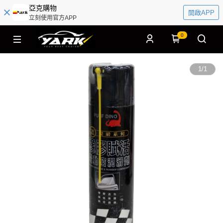
亞克購物
開啟APP
立刻使用官方APP
0
1
/
1