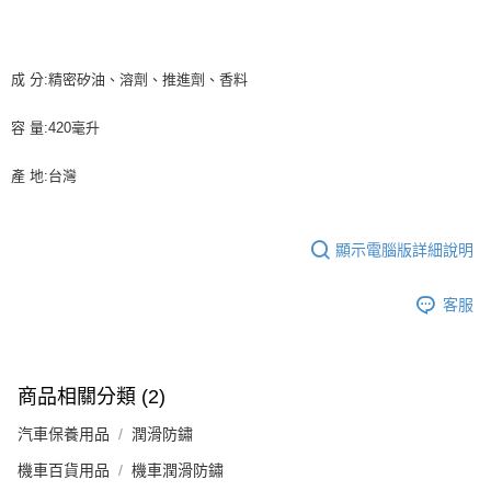
後付繳納相關費用。
付款後萊爾富取貨 (運費70$)
※ 交易是否成功請以「AFTEE先享後付 」之結帳頁面顯示為準，若有關於
是否繳費成功／繳費後需取消欲退款等相關疑問，請聯繫「AFTEE先享後付
每筆NT$70，滿NT$490(含以上)免運費
客戶支援中心」
https://netprotections.freshdesk.com/support/home
成 分:精密矽油、溶劑、推進劑、香料
7-11取貨付款 (運費70$)
【注意事項】
容 量:420毫升
１．透過由恩沛科技股份有限公司提供之「AFTEE先享後付」服務完成之交
每筆NT$70，滿NT$490(含以上)免運費
易，需依本服務之必要範圍內提供個人資料，並將交易相關給付款項請求債
權轉讓予恩沛科技股份有限公司。
付款後7-11取貨 (運費70$)
產 地:台灣
２．關於個人資料處理事宜，請瀏覽以下網址：
每筆NT$70，滿NT$490(含以上)免運費
https://aftee.tw/terms/#terms3
３．未成年的使用者請事先徵得法定代理人或監護人之同意方可使用
宅配寄送，滿490免運費(運費$70)
「AFTEE先享後付」，若未經同意申辦者引起之損失，本公司不負相關責
顯示電腦版詳細說明
任。
每筆NT$70，滿NT$490(含以上)免運費
４．使用「AFTEE先享後付」時，將依據個別帳號之用戶狀況，依本公司即
客服
時審查核予不同之上限額度；若仍有額度不足之情形，本公司將視審查結果
請求用戶進行身份認證。
５．嚴禁一人註冊多個帳號或使用他人資訊註冊。若發現惡意使用之情形，
恩沛科技股份有限公司將有權停止該用戶之使用額度並採取法律行動。
商品相關分類 (2)
汽車保養用品
潤滑防鏽
機車百貨用品
機車潤滑防鏽