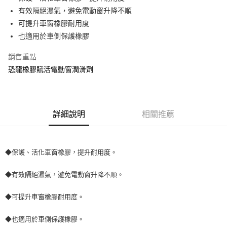
有效隔絕濕氣，避免電動窗升降不順
街口支付
可提升車窗橡膠耐用度
悠遊付
也適用於車側保護橡膠
全盈+PAY
銷售重點
恐龍橡膠賦活電動窗潤滑劑
AFTEE先享後付
相關說明
【關於「AFTEE先享後付」】
ATM付款
AFTEE先享後付是「在收到商品之後才付款」的支付方式。 讓您購物簡單
便利好安心！
詳細說明
相關推薦
１．簡單：不需註冊會員、不需綁卡、不需儲值。
運送方式
２．便利：只要手機號碼，簡訊認證，即可結帳。
３．安心：先確認商品／服務後，再付款。
全家取貨付款 (運費60$)
◆保護、活化車窗橡膠，提升耐用度。
每筆NT$70，滿NT$490(含以上)免運費
【「AFTEE先享後付」結帳流程】
１．於結帳方式選擇「AFTEE先享後付」後，將跳轉至「AFTEE先享後付」
◆有效隔絕濕氣，避免電動窗升降不順。
付款後全家取貨 (運費70$)
結帳頁面，進行簡訊認證並確認金額後，即可完成結帳。
２．訂單成立數日內，您將收到繳費通知簡訊。
每筆NT$70，滿NT$490(含以上)免運費
３．收到繳費通知簡訊後14天內，點擊此簡訊中的連結，可透過四大超商／
◆可提升車窗橡膠耐用度。
ATM／網路銀行／等多元方式進行付款，方視為交易完成。
萊爾富取貨付款 (運費70$)
※ 請注意：結帳手續完成當下不需立刻繳費，但若您需要取消訂單，請聯絡
◆也適用於車側保護橡膠。
每筆NT$70，滿NT$490(含以上)免運費
購買商品的店家。未經商家同意取消之訂單仍視為有效，需透過AFTEE先享