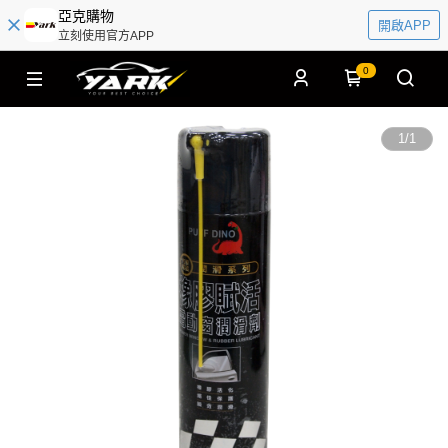
亞克購物
開啟APP
立刻使用官方APP
0
1
/
1