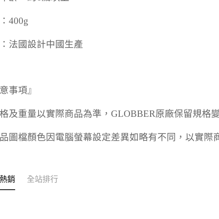
每筆NT$7
３．未成
「AFTE
：400g
宅配寄送，滿
任。
４．使用「
每筆NT$7
即時審查
：法國設計中國生產
結果請求
５．嚴禁
形，恩沛
動。
意事項』
格及重量以實際商品為準，GLOBBER原廠保留規格
品圖檔顏色因電腦螢幕設定差異如略有不同，以實際
熱銷
全站排行