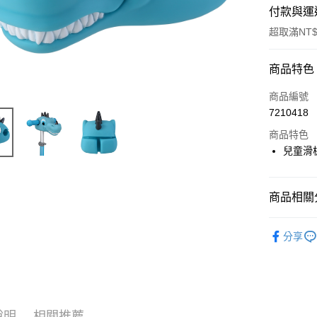
付款與運
超取滿NT$
付款方式
商品特色
信用卡一
商品編號
7210418
超商取貨
商品特色
LINE Pay
兒童滑
Apple Pay
商品相關分
街口支付
💎 品牌館
悠遊付
分享
親子互動
全盈+PAY
AFTEE先
相關說明
【關於「A
說明
相關推薦