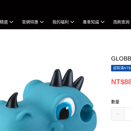
精選
官網特惠
我的福利
養車知識
雨刷查詢
GLOBB
超取滿NT$
NT$8
數量