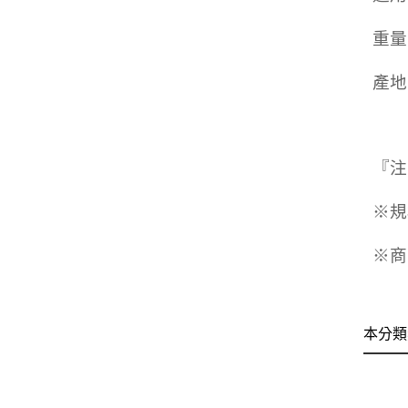
重量
產地
『注
※規
※商
本分類