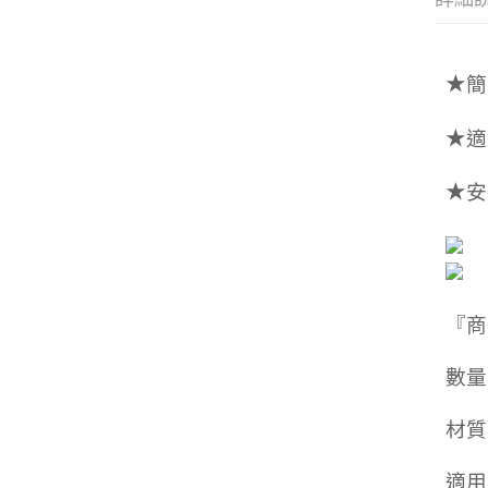
★
簡
★
適
★
安
『商
數量
材質
適用