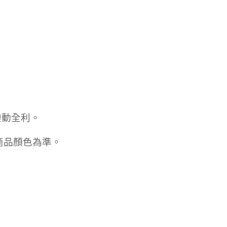
0，滿NT$490(含以上)免運費
年的使用者請事先徵得法定代理人或監護人之同意方可使用
E先享後付」，若未經同意申辦者引起之損失，本公司不負相關責
490免運費(運費$70)
AFTEE先享後付」時，將依據個別帳號之用戶狀況，依本公司
0，滿NT$490(含以上)免運費
核予不同之上限額度；若仍有額度不足之情形，本公司將視審查
用戶進行身份認證。
一人註冊多個帳號或使用他人資訊註冊。若發現惡意使用之情
科技股份有限公司將有權停止該用戶之使用額度並採取法律行
變動全利。
商品顏色為準。