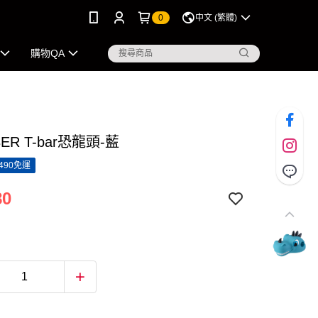
0
中文 (繁體)
購物QA
ER T-bar恐龍頭-藍
490免運
80