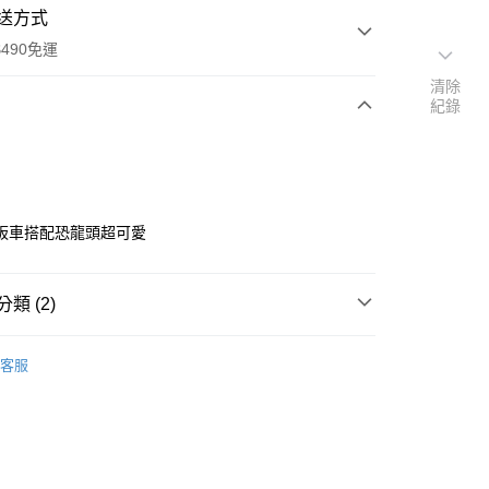
送方式
490免運
清除
紀錄
次付款
付款
板車搭配恐龍頭超可愛
類 (2)
【GLOBBER】滑板車
客服
嚴選
GLOBBER滑板車
享後付
FTEE先享後付」】