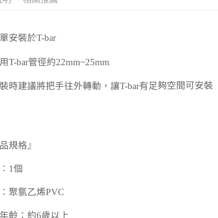
ATM付款
AFTEE
便利好安
１．簡單
２．便利
運送方式
單安裝於
T-bar
３．安心
全家取貨付款
【「AFT
用
T-bar
管徑約
22mm~25mm
每筆NT$7
１．於結帳
付」結帳
付款後全家取
２．訂單
夠
空間可安
裝
裝時建議將把手往外轉動，讓
T-bar
有足
３．收到繳
每筆NT$7
／ATM／
※ 請注意
萊爾富取貨付
絡購買商品
先享後付
每筆NT$7
※ 交易是
是否繳費成
品規格』
付款後萊爾富
付客戶支
每筆NT$7
：1個
【注意事
7-11取貨付
１．透過由
交易，需
每筆NT$7
：聚氯乙烯PVC
求債權轉
２．關於
付款後7-1
https://aft
年齡：約6歲以上