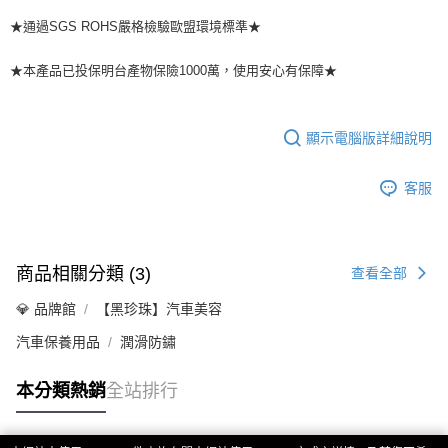
後付繳納相關費用。
★通過SGS ROHS嚴格檢驗歐盟環境標準★
付款後萊爾富取貨 (運費70$)
※ 交易是否成功請以「AFTEE先享後付 」之結帳頁面顯示為準，若有關於
是否繳費成功／繳費後需取消欲退款等相關疑問，請聯繫「AFTEE先享後付
每筆NT$70，滿NT$490(含以上)免運費
客戶支援中心」
https://netprotections.freshdesk.com/support/home
★本產品已投保明台產物保險1000萬，使用安心有保障★
7-11取貨付款 (運費70$)
【注意事項】
１．透過由恩沛科技股份有限公司提供之「AFTEE先享後付」服務完成之交
每筆NT$70，滿NT$490(含以上)免運費
易，需依本服務之必要範圍內提供個人資料，並將交易相關給付款項請求債
顯示電腦版詳細說明
權轉讓予恩沛科技股份有限公司。
付款後7-11取貨 (運費70$)
２．關於個人資料處理事宜，請瀏覽以下網址：
每筆NT$70，滿NT$490(含以上)免運費
客服
https://aftee.tw/terms/#terms3
３．未成年的使用者請事先徵得法定代理人或監護人之同意方可使用
宅配寄送，滿490免運費(運費$70)
「AFTEE先享後付」，若未經同意申辦者引起之損失，本公司不負相關責
任。
每筆NT$70，滿NT$490(含以上)免運費
４．使用「AFTEE先享後付」時，將依據個別帳號之用戶狀況，依本公司即
商品相關分類 (3)
查看全部
時審查核予不同之上限額度；若仍有額度不足之情形，本公司將視審查結果
請求用戶進行身份認證。
💎 品牌館
【黑珍珠】汽車美容
５．嚴禁一人註冊多個帳號或使用他人資訊註冊。若發現惡意使用之情形，
恩沛科技股份有限公司將有權停止該用戶之使用額度並採取法律行動。
汽車保養用品
潤滑防鏽
本分類熱銷
全站排行