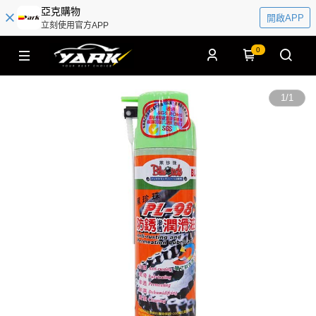
亞克購物
開啟APP
立刻使用官方APP
0
1
/
1