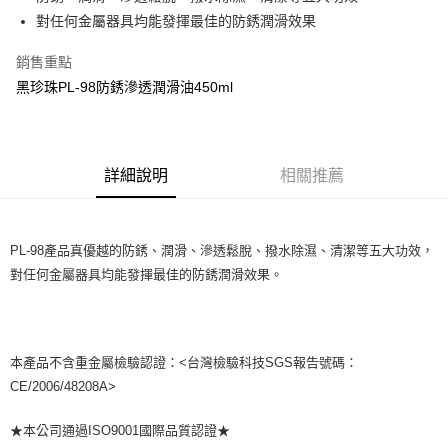
對任何金屬器具均能發揮最佳的防銹潤滑效果
街口支付
銷售重點
悠遊付
黑珍珠PL-98防銹滲透潤滑油450ml
全盈+PAY
AFTEE先享後付
相關說明
詳細說明
相關推薦
【關於「AFTEE先享後付」】
ATM付款
AFTEE先享後付是「在收到商品之後才付款」的支付方式。 讓您購物簡單
便利好安心！
１．簡單：不需註冊會員、不需綁卡、不需儲值。
運送方式
PL-98產品真優越的防銹、潤滑、滲透鬆脫、撥水除濕、清潔等五大功效，
２．便利：只要手機號碼，簡訊認證，即可結帳。
對任何金屬器具均能發揮最佳的防銹潤滑效果。
３．安心：先確認商品／服務後，再付款。
全家取貨付款 (運費60$)
每筆NT$70，滿NT$490(含以上)免運費
【「AFTEE先享後付」結帳流程】
１．於結帳方式選擇「AFTEE先享後付」後，將跳轉至「AFTEE先享後付」
付款後全家取貨 (運費70$)
結帳頁面，進行簡訊認證並確認金額後，即可完成結帳。
本產品不含重金屬檢驗認證：<台灣檢驗科技SGS報告號碼：
２．訂單成立數日內，您將收到繳費通知簡訊。
每筆NT$70，滿NT$490(含以上)免運費
３．收到繳費通知簡訊後14天內，點擊此簡訊中的連結，可透過四大超商／
CE/2006/48208A>
ATM／網路銀行／等多元方式進行付款，方視為交易完成。
萊爾富取貨付款 (運費70$)
※ 請注意：結帳手續完成當下不需立刻繳費，但若您需要取消訂單，請聯絡
★本公司通過ISO9001國際品質認證★
每筆NT$70，滿NT$490(含以上)免運費
購買商品的店家。未經商家同意取消之訂單仍視為有效，需透過AFTEE先享