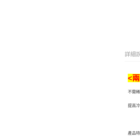
詳細
<
不需稀
提高
產品