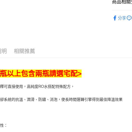
商品相關分
相關說明
【關於「A
💎 品牌館
ATM付款
AFTEE
分享
便利好安
⚡【雨季必
１．簡單
２．便利
汽車保養
運送方式
３．安心
全家取貨付款
【「AFT
說明
相關推薦
每筆NT$7
１．於結帳
付」結帳
付款後全家取
２．訂單
３．收到繳
每筆NT$7
兩瓶以上包含兩瓶請選宅配>
／ATM／
※ 請注意
萊爾富取貨付
絡購買商品
釋可直接使用，高純度RO水搭配特殊配方，
先享後付
每筆NT$7
※ 交易是
冷卻系統的抗溫、潤滑、防鏽、消泡，使長時間運轉引擎得到最佳降溫效果
是否繳費成
付款後萊爾富
付客戶支
每筆NT$7
【注意事
7-11取貨付
１．透過由
特性：
交易，需
每筆NT$7
求債權轉