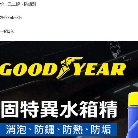
成份：乙二醇、防鏽劑
500mk±5%
一組1入