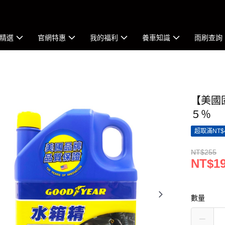
精選
官網特惠
我的福利
養車知識
雨刷查詢
【美國固
５％
超取滿NT$
NT$255
NT$1
數量