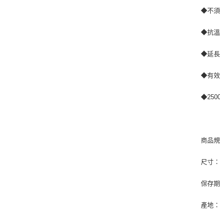
◆不
◆抗
◆延
◆有
◆250
商品
尺寸：24
保存期
產地