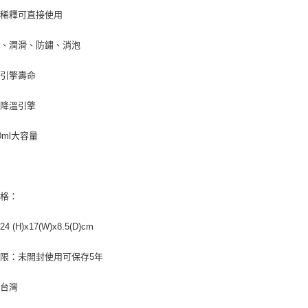
２．關於
須稀釋可直接使用
付款後7-1
https://aft
每筆NT$7
３．未成
溫、潤滑、防鏽、消泡
「AFTE
宅配寄送，滿
任。
４．使用「
長引擎壽命
每筆NT$7
即時審查
結果請求
效降溫引擎
５．嚴禁
形，恩沛
0ml大容量
動。
規格：
 (H)x17(W)x8.5(D)cm
限：未開封使用可保存5年
：台灣