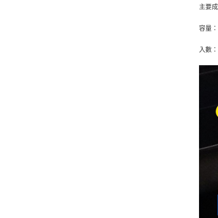
主要
容量：2
入數：