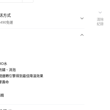
送方式
清除
490免運
紀錄
次付款
付款
RO水
防鏽、消泡
間運轉引擎得到最佳降溫效果
擎壽命
箱精
享後付