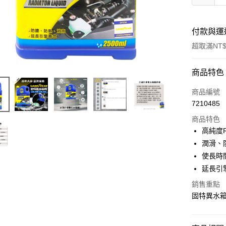
付款與運
超取滿NT$
付款方式
商品特色
信用卡一
商品編號
7210485
超商取貨
商品特色
LINE Pay
高純度
潤滑、
Apple Pay
使長時
街口支付
延長引
悠遊付
銷售重點
固特異水
全盈+PAY
AFTEE先