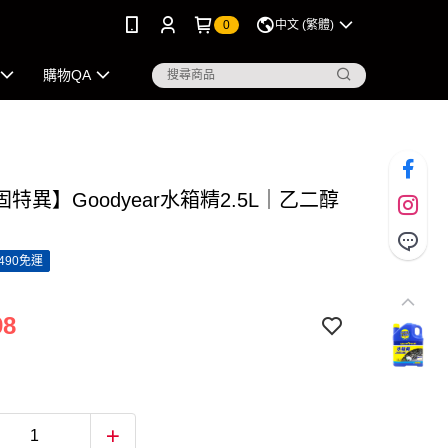
0
中文 (繁體)
購物QA
特異】Goodyear水箱精2.5L｜乙二醇
490免運
98