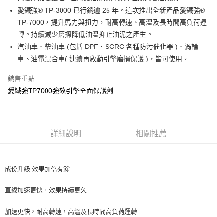
愛鐵強® TP-3000 已行銷逾 25 年。這次推出全新產品愛鐵強®
街口支付
TP-7000，提升馬力與扭力，耐高轉速、高溫及長時間高負荷運
悠遊付
轉。持續減少磨擦降低油溫抑止油泥之產生。
汽油車、柴油車 (包括 DPF、SCRC 各種防污催化器 )、渦輪
全盈+PAY
車、油電混合車( 連續再啟動引擎磨損保護 )，皆可使用。
AFTEE先享後付
銷售重點
相關說明
愛鐵強TP7000強效引擎全面保護劑
【關於「AFTEE先享後付」】
ATM付款
AFTEE先享後付是「在收到商品之後才付款」的支付方式。 讓您購物簡單
便利好安心！
１．簡單：不需註冊會員、不需綁卡、不需儲值。
運送方式
２．便利：只要手機號碼，簡訊認證，即可結帳。
詳細說明
相關推薦
３．安心：先確認商品／服務後，再付款。
全家取貨付款 (運費60$)
每筆NT$70，滿NT$490(含以上)免運費
【「AFTEE先享後付」結帳流程】
１．於結帳方式選擇「AFTEE先享後付」後，將跳轉至「AFTEE先享後付」
付款後全家取貨 (運費70$)
成份升級 效果加倍有餘
結帳頁面，進行簡訊認證並確認金額後，即可完成結帳。
２．訂單成立數日內，您將收到繳費通知簡訊。
每筆NT$70，滿NT$490(含以上)免運費
３．收到繳費通知簡訊後14天內，點擊此簡訊中的連結，可透過四大超商／
直線加速更快，效果持續更久
ATM／網路銀行／等多元方式進行付款，方視為交易完成。
萊爾富取貨付款 (運費70$)
※ 請注意：結帳手續完成當下不需立刻繳費，但若您需要取消訂單，請聯絡
加速更快，耐高轉速，高溫及長時間高負荷運轉
每筆NT$70，滿NT$490(含以上)免運費
購買商品的店家。未經商家同意取消之訂單仍視為有效，需透過AFTEE先享