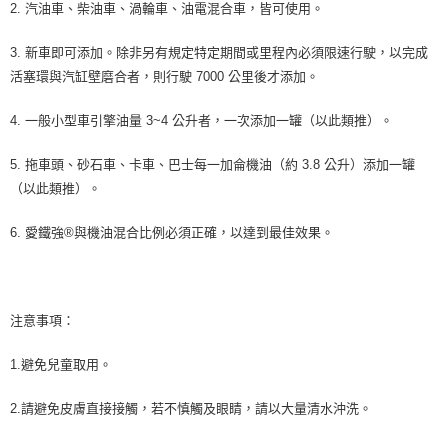
2. 汽油車、柴油車、渦輪車、油電混合車，皆可使用。
3. 新車即可添加。除非另有規定特定期間或里程內必須限速行駛，以完成
活塞環與汽缸壁磨合者，則行駛 7000 公里後才添加。
4. 一般小型車引擎油量 3~4 公升者，一次添加一罐（以此類推）。
5. 拖車頭、砂石車、卡車、巴士每一加侖機油（約 3.8 公升）添加一罐
（以此類推）。
6. 愛鐵強®與機油混合比例必須正確，以達到最佳效果。
注意事項：
1.避免兒童取用。
2.請避免皮膚直接接觸，若不慎觸及眼睛，請以大量清水沖洗。