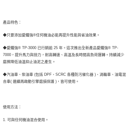
後付繳納相關費用。
付款後萊爾富取貨 (運費70$)
※ 交易是否成功請以「AFTEE先享後付 」之結帳頁面顯示為準，若有關於
是否繳費成功／繳費後需取消欲退款等相關疑問，請聯繫「AFTEE先享後付
每筆NT$70，滿NT$490(含以上)免運費
客戶支援中心」
https://netprotections.freshdesk.com/support/home
產品特色：
7-11取貨付款 (運費70$)
【注意事項】
１．透過由恩沛科技股份有限公司提供之「AFTEE先享後付」服務完成之交
每筆NT$70，滿NT$490(含以上)免運費
◆只要添加愛鐵強®任何機油必能再提升性能與省油效果。
易，需依本服務之必要範圍內提供個人資料，並將交易相關給付款項請求債
權轉讓予恩沛科技股份有限公司。
付款後7-11取貨 (運費70$)
◆愛鐵強® TP-3000 已行銷逾 25 年。這次推出全新產品愛鐵強® TP-
２．關於個人資料處理事宜，請瀏覽以下網址：
每筆NT$70，滿NT$490(含以上)免運費
7000，提升馬力與扭力，耐高轉速、高溫及長時間高負荷運轉。持續減少
https://aftee.tw/terms/#terms3
３．未成年的使用者請事先徵得法定代理人或監護人之同意方可使用
磨擦降低油溫抑止油泥之產生。
宅配寄送，滿490免運費(運費$70)
「AFTEE先享後付」，若未經同意申辦者引起之損失，本公司不負相關責
任。
每筆NT$70，滿NT$490(含以上)免運費
◆汽油車、柴油車 (包括 DPF、SCRC 各種防污催化器 )、渦輪車、油電混
４．使用「AFTEE先享後付」時，將依據個別帳號之用戶狀況，依本公司即
時審查核予不同之上限額度；若仍有額度不足之情形，本公司將視審查結果
合車( 連續再啟動引擎磨損保護 )，皆可使用。
請求用戶進行身份認證。
５．嚴禁一人註冊多個帳號或使用他人資訊註冊。若發現惡意使用之情形，
恩沛科技股份有限公司將有權停止該用戶之使用額度並採取法律行動。
使用方法：
1. 可與任何機油混合使用。