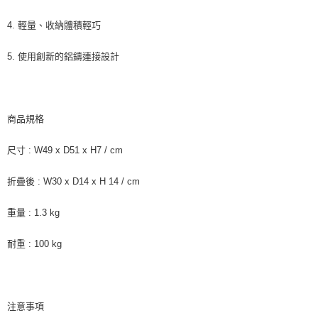
每筆NT$70，滿NT$490(含以上)免運費
購買商品的店家。未經商家同意取消之訂單仍視為有效，需透過AFTEE先享
後付繳納相關費用。
4. 輕量、收納體積輕巧
付款後萊爾富取貨 (運費70$)
※ 交易是否成功請以「AFTEE先享後付 」之結帳頁面顯示為準，若有關於
是否繳費成功／繳費後需取消欲退款等相關疑問，請聯繫「AFTEE先享後付
5. 使用創新的鋁鑄連接設計
每筆NT$70，滿NT$490(含以上)免運費
客戶支援中心」
https://netprotections.freshdesk.com/support/home
7-11取貨付款 (運費70$)
【注意事項】
１．透過由恩沛科技股份有限公司提供之「AFTEE先享後付」服務完成之交
每筆NT$70，滿NT$490(含以上)免運費
易，需依本服務之必要範圍內提供個人資料，並將交易相關給付款項請求債
商品規格
權轉讓予恩沛科技股份有限公司。
付款後7-11取貨 (運費70$)
２．關於個人資料處理事宜，請瀏覽以下網址：
每筆NT$70，滿NT$490(含以上)免運費
尺寸 : W49 x D51 x H7 / cm
https://aftee.tw/terms/#terms3
３．未成年的使用者請事先徵得法定代理人或監護人之同意方可使用
宅配寄送，滿490免運費(運費$70)
「AFTEE先享後付」，若未經同意申辦者引起之損失，本公司不負相關責
折疊後 : W30 x D14 x H 14 / cm
任。
每筆NT$70，滿NT$490(含以上)免運費
４．使用「AFTEE先享後付」時，將依據個別帳號之用戶狀況，依本公司即
重量 : 1.3 kg
時審查核予不同之上限額度；若仍有額度不足之情形，本公司將視審查結果
請求用戶進行身份認證。
５．嚴禁一人註冊多個帳號或使用他人資訊註冊。若發現惡意使用之情形，
耐重 : 100 kg
恩沛科技股份有限公司將有權停止該用戶之使用額度並採取法律行動。
注意事項