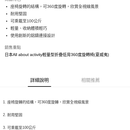
Apple Pay
座椅旋轉的結構，可360度旋轉，欣賞全視線風景
耐用堅固
街口支付
可乘載至100公斤
悠遊付
輕量、收納體積輕巧
使用創新的鋁鑄連接設計
全盈+PAY
銷售重點
AFTEE先享後付
日本All about activity輕量型折疊低背360度旋轉椅(夏威夷)
相關說明
【關於「AFTEE先享後付」】
ATM付款
AFTEE先享後付是「在收到商品之後才付款」的支付方式。 讓您購物簡單
便利好安心！
１．簡單：不需註冊會員、不需綁卡、不需儲值。
運送方式
詳細說明
相關推薦
２．便利：只要手機號碼，簡訊認證，即可結帳。
３．安心：先確認商品／服務後，再付款。
全家取貨付款 (運費60$)
每筆NT$70，滿NT$490(含以上)免運費
【「AFTEE先享後付」結帳流程】
1. 座椅旋轉的結構，可360度旋轉，欣賞全視線風景
１．於結帳方式選擇「AFTEE先享後付」後，將跳轉至「AFTEE先享後付」
付款後全家取貨 (運費70$)
結帳頁面，進行簡訊認證並確認金額後，即可完成結帳。
２．訂單成立數日內，您將收到繳費通知簡訊。
2. 耐用堅固
每筆NT$70，滿NT$490(含以上)免運費
３．收到繳費通知簡訊後14天內，點擊此簡訊中的連結，可透過四大超商／
ATM／網路銀行／等多元方式進行付款，方視為交易完成。
萊爾富取貨付款 (運費70$)
3. 可乘載至100公斤
※ 請注意：結帳手續完成當下不需立刻繳費，但若您需要取消訂單，請聯絡