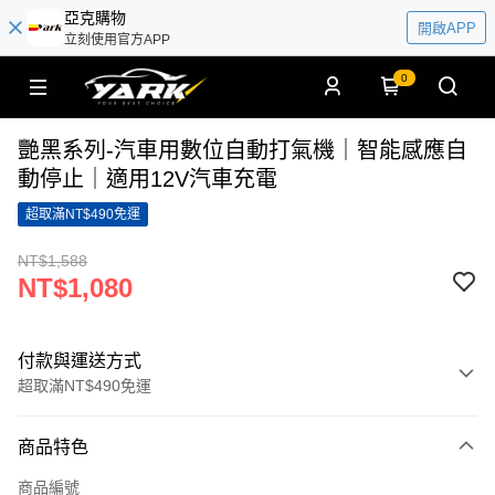
亞克購物
開啟APP
立刻使用官方APP
0
艷黑系列-汽車用數位自動打氣機｜智能感應自
動停止｜適用12V汽車充電
超取滿NT$490免運
NT$1,588
NT$1,080
付款與運送方式
超取滿NT$490免運
付款方式
商品特色
信用卡一次付款
商品編號