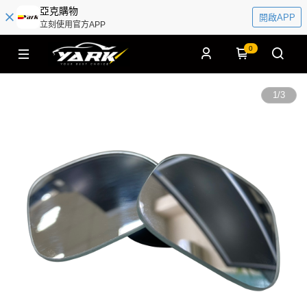
亞克購物
開啟APP
立刻使用官方APP
0
1
/
3