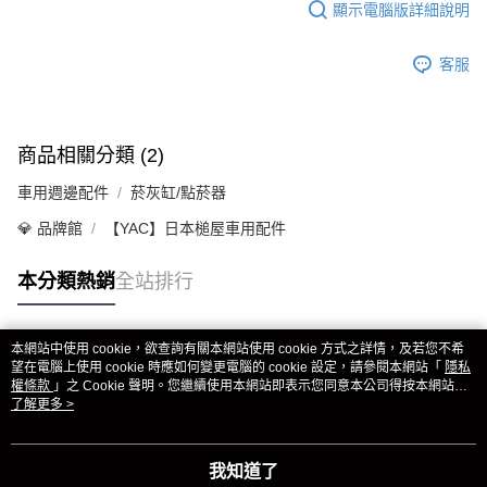
顯示電腦版詳細說明
客服
商品相關分類 (2)
車用週邊配件
菸灰缸/點菸器
💎 品牌館
【YAC】日本槌屋車用配件
本分類熱銷
全站排行
本網站中使用 cookie，欲查詢有關本網站使用 cookie 方式之詳情，及若您不希
熱門標籤
望在電腦上使用 cookie 時應如何變更電腦的 cookie 設定，請參閱本網站「
隱私
權條款
」之 Cookie 聲明。您繼續使用本網站即表示您同意本公司得按本網站使
用條款之 Cookie 聲明使用 cookie。
了解更多 >
我知道了