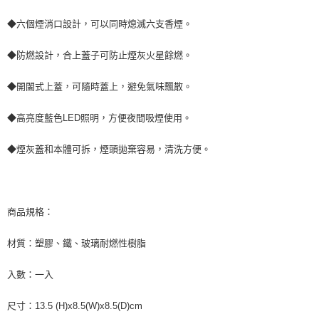
後付繳納相關費用。
付款後萊爾富取貨 (運費70$)
※ 交易是否成功請以「AFTEE先享後付 」之結帳頁面顯示為準，若有關於
◆六個煙消口設計，可以同時熄滅六支香煙。
是否繳費成功／繳費後需取消欲退款等相關疑問，請聯繫「AFTEE先享後付
每筆NT$70，滿NT$490(含以上)免運費
客戶支援中心」
https://netprotections.freshdesk.com/support/home
◆防燃設計，合上蓋子可防止煙灰火星餘燃。
7-11取貨付款 (運費70$)
【注意事項】
１．透過由恩沛科技股份有限公司提供之「AFTEE先享後付」服務完成之交
每筆NT$70，滿NT$490(含以上)免運費
◆開闔式上蓋，可隨時蓋上，避免氣味飄散。
易，需依本服務之必要範圍內提供個人資料，並將交易相關給付款項請求債
權轉讓予恩沛科技股份有限公司。
付款後7-11取貨 (運費70$)
◆高亮度藍色LED照明，方便夜間吸煙使用。
２．關於個人資料處理事宜，請瀏覽以下網址：
每筆NT$70，滿NT$490(含以上)免運費
https://aftee.tw/terms/#terms3
３．未成年的使用者請事先徵得法定代理人或監護人之同意方可使用
◆煙灰蓋和本體可拆，煙頭拋棄容易，清洗方便。
宅配寄送，滿490免運費(運費$70)
「AFTEE先享後付」，若未經同意申辦者引起之損失，本公司不負相關責
任。
每筆NT$70，滿NT$490(含以上)免運費
４．使用「AFTEE先享後付」時，將依據個別帳號之用戶狀況，依本公司即
時審查核予不同之上限額度；若仍有額度不足之情形，本公司將視審查結果
請求用戶進行身份認證。
商品規格：
５．嚴禁一人註冊多個帳號或使用他人資訊註冊。若發現惡意使用之情形，
恩沛科技股份有限公司將有權停止該用戶之使用額度並採取法律行動。
材質：塑膠、鐵、玻璃耐燃性樹脂
入數：一入
尺寸：13.5 (H)x8.5(W)x8.5(D)cm