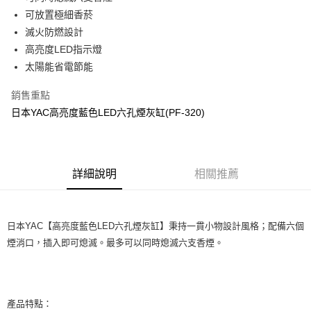
可放置極細香菸
街口支付
滅火防燃設計
悠遊付
高亮度LED指示燈
太陽能省電節能
全盈+PAY
銷售重點
AFTEE先享後付
日本YAC高亮度藍色LED六孔煙灰缸(PF-320)
相關說明
【關於「AFTEE先享後付」】
ATM付款
AFTEE先享後付是「在收到商品之後才付款」的支付方式。 讓您購物簡單
便利好安心！
１．簡單：不需註冊會員、不需綁卡、不需儲值。
運送方式
詳細說明
相關推薦
２．便利：只要手機號碼，簡訊認證，即可結帳。
３．安心：先確認商品／服務後，再付款。
全家取貨付款 (運費60$)
每筆NT$70，滿NT$490(含以上)免運費
【「AFTEE先享後付」結帳流程】
日本YAC【高亮度藍色LED六孔煙灰缸】秉持一貫小物設計風格；配備六個
１．於結帳方式選擇「AFTEE先享後付」後，將跳轉至「AFTEE先享後付」
付款後全家取貨 (運費70$)
結帳頁面，進行簡訊認證並確認金額後，即可完成結帳。
煙消口，插入即可熄滅。最多可以同時熄滅六支香煙。
２．訂單成立數日內，您將收到繳費通知簡訊。
每筆NT$70，滿NT$490(含以上)免運費
３．收到繳費通知簡訊後14天內，點擊此簡訊中的連結，可透過四大超商／
ATM／網路銀行／等多元方式進行付款，方視為交易完成。
萊爾富取貨付款 (運費70$)
※ 請注意：結帳手續完成當下不需立刻繳費，但若您需要取消訂單，請聯絡
產品特點：
每筆NT$70，滿NT$490(含以上)免運費
購買商品的店家。未經商家同意取消之訂單仍視為有效，需透過AFTEE先享