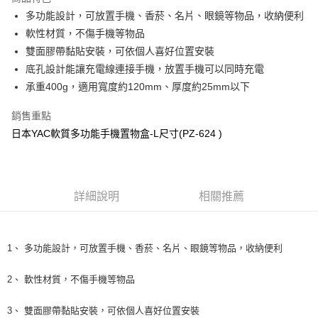
Apple Pay
多功能設計，可放置手機、香菸、名片、眼鏡等物品，收納便利
軟性材質，不傷手機等物品
街口支付
雙面膠帶黏貼安裝，可依個人喜好位置安裝
悠遊付
底孔設計能讓充電線連接手機，放置手機可以同時充電
承重400g，適用寬度約120mm、厚度約25mm以下
全盈+PAY
銷售重點
AFTEE先享後付
日本YAC軟質多功能手機置物盒-L尺寸(PZ-624 )
相關說明
【關於「AFTEE先享後付」】
ATM付款
AFTEE先享後付是「在收到商品之後才付款」的支付方式。 讓您購物簡單
便利好安心！
１．簡單：不需註冊會員、不需綁卡、不需儲值。
運送方式
詳細說明
相關推薦
２．便利：只要手機號碼，簡訊認證，即可結帳。
３．安心：先確認商品／服務後，再付款。
全家取貨付款 (運費60$)
每筆NT$70，滿NT$490(含以上)免運費
【「AFTEE先享後付」結帳流程】
1、 多功能設計，可放置手機、香菸、名片、眼鏡等物品，收納便利
１．於結帳方式選擇「AFTEE先享後付」後，將跳轉至「AFTEE先享後付」
付款後全家取貨 (運費70$)
結帳頁面，進行簡訊認證並確認金額後，即可完成結帳。
２．訂單成立數日內，您將收到繳費通知簡訊。
2、 軟性材質，不傷手機等物品
每筆NT$70，滿NT$490(含以上)免運費
３．收到繳費通知簡訊後14天內，點擊此簡訊中的連結，可透過四大超商／
ATM／網路銀行／等多元方式進行付款，方視為交易完成。
萊爾富取貨付款 (運費70$)
3、 雙面膠帶黏貼安裝，可依個人喜好位置安裝
※ 請注意：結帳手續完成當下不需立刻繳費，但若您需要取消訂單，請聯絡