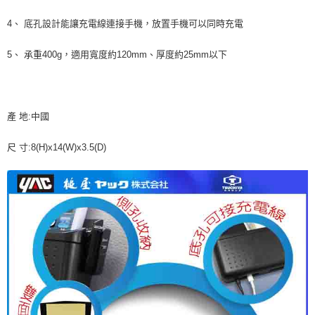
每筆NT$70，滿NT$490(含以上)免運費
購買商品的店家。未經商家同意取消之訂單仍視為有效，需透過AFTEE先享
4、 底孔設計能讓充電線連接手機，放置手機可以同時充電
後付繳納相關費用。
付款後萊爾富取貨 (運費70$)
※ 交易是否成功請以「AFTEE先享後付 」之結帳頁面顯示為準，若有關於
是否繳費成功／繳費後需取消欲退款等相關疑問，請聯繫「AFTEE先享後付
5、 承重400g，適用寬度約120mm、厚度約25mm以下
每筆NT$70，滿NT$490(含以上)免運費
客戶支援中心」
https://netprotections.freshdesk.com/support/home
7-11取貨付款 (運費70$)
【注意事項】
１．透過由恩沛科技股份有限公司提供之「AFTEE先享後付」服務完成之交
每筆NT$70，滿NT$490(含以上)免運費
易，需依本服務之必要範圍內提供個人資料，並將交易相關給付款項請求債
產 地:中國
權轉讓予恩沛科技股份有限公司。
付款後7-11取貨 (運費70$)
２．關於個人資料處理事宜，請瀏覽以下網址：
每筆NT$70，滿NT$490(含以上)免運費
尺 寸:8(H)x14(W)x3.5(D)
https://aftee.tw/terms/#terms3
３．未成年的使用者請事先徵得法定代理人或監護人之同意方可使用
宅配寄送，滿490免運費(運費$70)
「AFTEE先享後付」，若未經同意申辦者引起之損失，本公司不負相關責
任。
每筆NT$70，滿NT$490(含以上)免運費
４．使用「AFTEE先享後付」時，將依據個別帳號之用戶狀況，依本公司即
時審查核予不同之上限額度；若仍有額度不足之情形，本公司將視審查結果
請求用戶進行身份認證。
５．嚴禁一人註冊多個帳號或使用他人資訊註冊。若發現惡意使用之情形，
恩沛科技股份有限公司將有權停止該用戶之使用額度並採取法律行動。