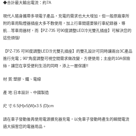
◆合計最大輸出電流：約7A
每筆NT$70，滿NT$490(含以上)免運費
購買商品的店家。未經商家同意取消之訂單仍視為有效，需透過AFTEE先享
後付繳納相關費用。
現代人隨身攜帶多項電子產品，充電的需求也大大增加，但一般原廠車所
付款後萊爾富取貨 (運費70$)
※ 交易是否成功請以「AFTEE先享後付 」之結帳頁面顯示為準，若有關於
是否繳費成功／繳費後需取消欲退款等相關疑問，請聯繫「AFTEE先享後付
附的車用點煙器插座大多不敷使用，加上行車間還要裝行車紀錄器、導
每筆NT$70，滿NT$490(含以上)免運費
客戶支援中心」
https://netprotections.freshdesk.com/support/home
航…等車用器材，而【PZ-735 可90度調整LED冷光雙孔插座】可解決您的
7-11取貨付款 (運費70$)
這些煩惱!
【注意事項】
１．透過由恩沛科技股份有限公司提供之「AFTEE先享後付」服務完成之交
每筆NT$70，滿NT$490(含以上)免運費
易，需依本服務之必要範圍內提供個人資料，並將交易相關給付款項請求債
【PZ-735 可90度調整LED冷光雙孔插座】的雙孔設計可同時讓兩台3C產品
權轉讓予恩沛科技股份有限公司。
付款後7-11取貨 (運費70$)
進行充電；90°角度調整可視空間需求做改變，方便使用；主座的10A保險
２．關於個人資料處理事宜，請瀏覽以下網址：
每筆NT$70，滿NT$490(含以上)免運費
https://aftee.tw/terms/#terms3
絲，讓您在享受便利生活的同時，添上一層保護!!
３．未成年的使用者請事先徵得法定代理人或監護人之同意方可使用
宅配寄送，滿490免運費(運費$70)
「AFTEE先享後付」，若未經同意申辦者引起之損失，本公司不負相關責
材 質:塑膠、鐵、電線
任。
每筆NT$70，滿NT$490(含以上)免運費
４．使用「AFTEE先享後付」時，將依據個別帳號之用戶狀況，依本公司即
產 地:日本設計、中國製造
時審查核予不同之上限額度；若仍有額度不足之情形，本公司將視審查結果
請求用戶進行身份認證。
５．嚴禁一人註冊多個帳號或使用他人資訊註冊。若發現惡意使用之情形，
尺 寸:6.5(H)x5(W)x3.5 (D)cm
恩沛科技股份有限公司將有權停止該用戶之使用額度並採取法律行動。
請在車子發動後再使用電源擴充器充電，以免車子發動時產生的瞬間電流
過大損害您的電器用品。