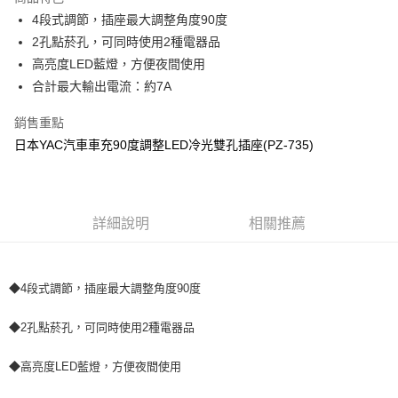
Apple Pay
4段式調節，插座最大調整角度90度
2孔點菸孔，可同時使用2種電器品
街口支付
高亮度LED藍燈，方便夜間使用
悠遊付
合計最大輸出電流：約7A
全盈+PAY
銷售重點
日本YAC汽車車充90度調整LED冷光雙孔插座(PZ-735)
AFTEE先享後付
相關說明
【關於「AFTEE先享後付」】
ATM付款
AFTEE先享後付是「在收到商品之後才付款」的支付方式。 讓您購物簡單
便利好安心！
詳細說明
相關推薦
１．簡單：不需註冊會員、不需綁卡、不需儲值。
運送方式
２．便利：只要手機號碼，簡訊認證，即可結帳。
３．安心：先確認商品／服務後，再付款。
全家取貨付款 (運費60$)
◆4段式調節，插座最大調整角度90度
每筆NT$70，滿NT$490(含以上)免運費
【「AFTEE先享後付」結帳流程】
１．於結帳方式選擇「AFTEE先享後付」後，將跳轉至「AFTEE先享後付」
◆2孔點菸孔，可同時使用2種電器品
付款後全家取貨 (運費70$)
結帳頁面，進行簡訊認證並確認金額後，即可完成結帳。
２．訂單成立數日內，您將收到繳費通知簡訊。
每筆NT$70，滿NT$490(含以上)免運費
３．收到繳費通知簡訊後14天內，點擊此簡訊中的連結，可透過四大超商／
◆高亮度LED藍燈，方便夜間使用
ATM／網路銀行／等多元方式進行付款，方視為交易完成。
萊爾富取貨付款 (運費70$)
※ 請注意：結帳手續完成當下不需立刻繳費，但若您需要取消訂單，請聯絡