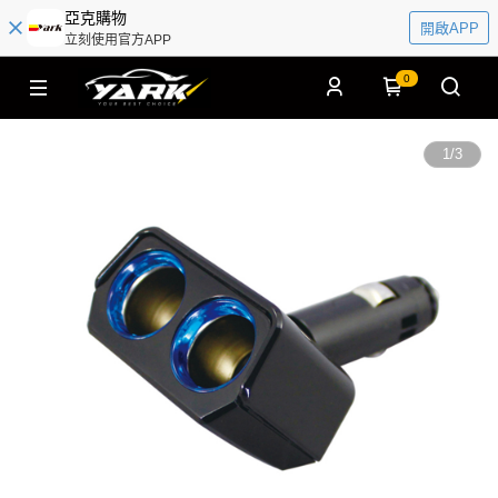
亞克購物
開啟APP
立刻使用官方APP
0
1
/
3