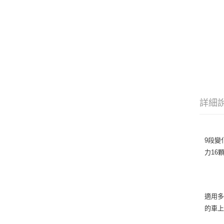
詳細
9段變
力16
適用
的車上