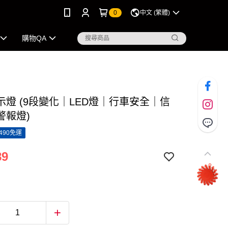
0
中文 (繁體)
購物QA
示燈 (9段變化｜LED燈｜行車安全｜信
警報燈)
490免運
89