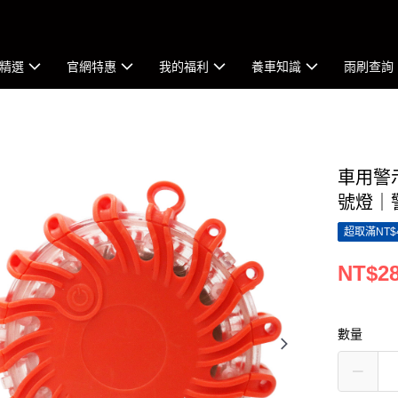
精選
官網特惠
我的福利
養車知識
雨刷查詢
車用警
號燈｜
超取滿NT$
NT$2
數量