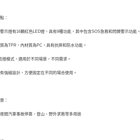
付款後7-1
https://aft
每筆NT$7
３．未成
「AFTE
特點：
宅配寄送，滿
任。
４．使用「
每筆NT$7
警示燈有16顆紅色LED燈，具有9種功能，其中包含SOS急救和閃爍警示功能
即時審查
結果請求
５．嚴禁
質為TPR，內材質為PC，具有抗摔和防水功能。
形，恩沛
動。
亮燈模式，適用於不同場景，不同需求。
面有強磁設計，方便固定在不同的場合使用。
場景：
、夜間汽車事故停靠、登山、野外求救等多用途