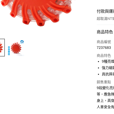
付款與運
超取滿NT$
付款方式
商品特色
信用卡一
商品編號
7237683
超商取貨
商品特色
LINE Pay
9種亮
強力磁
Apple Pay
具抗摔
街口支付
銷售重點
9段變化
悠遊付
等，應急
全盈+PAY
身上，高穿
AFTEE先
人車安全
相關說明