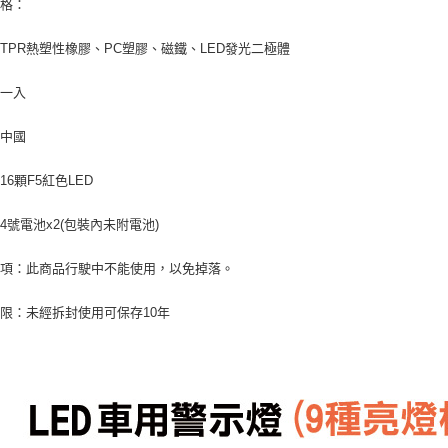
規格：
TPR熱塑性橡膠、PC塑膠、磁鐵、LED發光二極體
：一入
：中國
16顆F5紅色LED
4號電池x2(包裝內未附電池)
事項：此商品行駛中不能使用，以免掉落。
限：未經拆封使用可保存10年