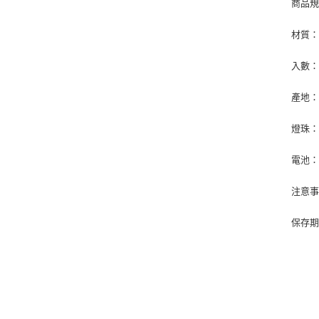
商品
材質：
入數
產地
燈珠：
電池：
注意
保存期