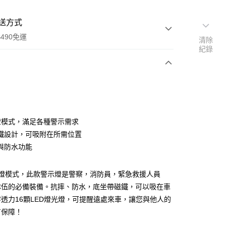
送方式
490免運
清除
紀錄
次付款
付款
燈模式，滿足各種警示需求
鐵設計，可吸附在所需位置
與防水功能
亮燈模式，此款警示燈是警察，消防員，緊急救援人員
隊伍的必備裝備。抗摔、防水，底坐帶磁鐵，可以吸在車
透力16顆LED燈光燈，可提醒遠處來車，讓您與他人的
享後付
有保障！