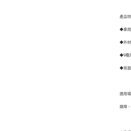
產品
◆車用
◆外材
◆9種
◆背
適用
路障