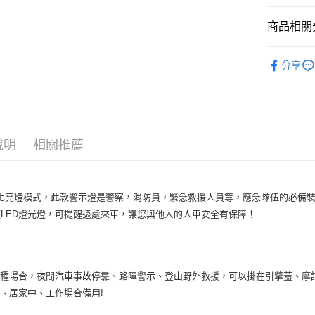
【關於「A
ATM付款
AFTEE
商品相關分
便利好安
１．簡單
車用週邊
２．便利
分享
運送方式
３．安心
全家取貨付款
【「AFT
每筆NT$7
１．於結帳
付」結帳
付款後全家取
２．訂單
說明
相關推薦
３．收到繳
每筆NT$7
／ATM／
※ 請注意
萊爾富取貨付
絡購買商品
化亮燈模式，此款警示燈是警察，消防員，緊急救援人員等，應急隊伍的必備
先享後付
每筆NT$7
※ 交易是
顆LED燈光燈，可提醒遠處來車，讓您與他人的人車安全有保障！
是否繳費成
付款後萊爾富
付客戶支
每筆NT$7
【注意事
7-11取貨付
多種場合，夜間汽車事故停靠、路障警示、登山野外救援，可以掛在引擎蓋、摩
１．透過由
交易，需
每筆NT$7
、居家中、工作場合備用!
求債權轉
２．關於