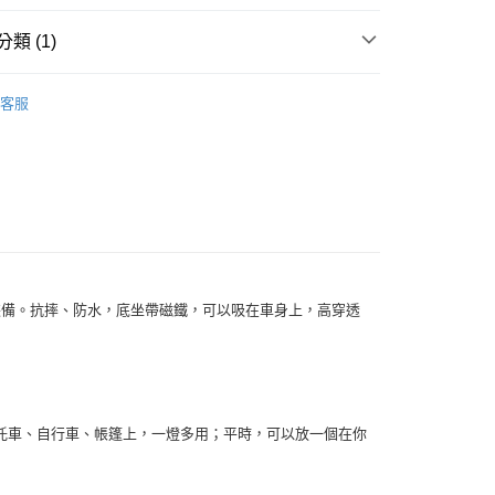
FTEE先享後付」】
先享後付是「在收到商品之後才付款」的支付方式。 讓您購物簡單
類 (1)
心！
：不需註冊會員、不需綁卡、不需儲值。
配件
行車救援/打氣機/安全警示
：只要手機號碼，簡訊認證，即可結帳。
客服
：先確認商品／服務後，再付款。
 (運費60$)
EE先享後付」結帳流程】
0，滿NT$490(含以上)免運費
方式選擇「AFTEE先享後付」後，將跳轉至「AFTEE先享後
頁面，進行簡訊認證並確認金額後，即可完成結帳。
貨 (運費70$)
成立數日內，您將收到繳費通知簡訊。
費通知簡訊後14天內，點擊此簡訊中的連結，可透過四大超商
0，滿NT$490(含以上)免運費
網路銀行／等多元方式進行付款，方視為交易完成。
：結帳手續完成當下不需立刻繳費，但若您需要取消訂單，請聯
款 (運費70$)
的店家。未經商家同意取消之訂單仍視為有效，需透過AFTEE
裝備。抗摔、防水，底坐帶磁鐵，可以吸在車身上，高穿透
繳納相關費用。
0，滿NT$490(含以上)免運費
否成功請以「AFTEE先享後付 」之結帳頁面顯示為準，若有關於
功／繳費後需取消欲退款等相關疑問，請聯繫「AFTEE先享後
取貨 (運費70$)
援中心」
https://netprotections.freshdesk.com/support/home
0，滿NT$490(含以上)免運費
項】
款 (運費70$)
託車、自行車、帳篷上，一燈多用；平時，可以放一個在你
恩沛科技股份有限公司提供之「AFTEE先享後付」服務完成之
依本服務之必要範圍內提供個人資料，並將交易相關給付款項請
0，滿NT$490(含以上)免運費
讓予恩沛科技股份有限公司。
個人資料處理事宜，請瀏覽以下網址：