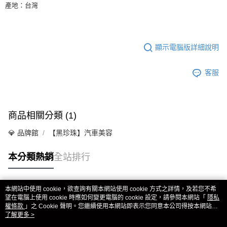
產地：台灣
顯示電腦版詳細說明
客服
商品相關分類 (1)
💎 品牌館
【黑珍珠】汽車美容
本分類熱銷
全站排行
本網站中使用 cookie，欲查詢有關本網站使用 cookie 方式之詳情，及若您不希
熱門標籤
望在電腦上使用 cookie 時應如何變更電腦的 cookie 設定，請參閱本網站「
隱私
權條款
」之 Cookie 聲明。您繼續使用本網站即表示您同意本公司得按本網站使
用條款之 Cookie 聲明使用 cookie。
了解更多 >