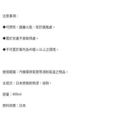
注意事項：
◆可燃性，遠離火氣，至於通風處。
◆置於兒童不易取得處。
◆不可置於車內及40度ｃ以上之環境。
使用範圍：汽機車排氣管等須耐高溫之物品。
主成分：日本原裝耐熱漆、溶劑。
容量：450ml
原料供應：日本