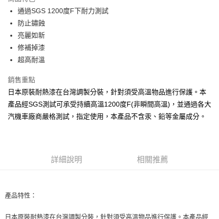
Apple Pay
通過SGS 1200度F下耐力測試
防止鏽蝕
街口支付
亮麗如新
悠遊付
修補掉漆
超高耐溫
全盈+PAY
銷售重點
AFTEE先享後付
日本原裝耐熱漆在台灣調製分裝，針對須受高溫物品進行保護。本
相關說明
產品經SGS測試可承受持續高溫1200度F(非瞬間高溫)，並通過各大
【關於「AFTEE先享後付」】
ATM付款
AFTEE先享後付是「在收到商品之後才付款」的支付方式。 讓您購物簡單
汽機車廠商嚴格測試，指定使用，本產品不含汞、鉛等金屬成分。
便利好安心！
１．簡單：不需註冊會員、不需綁卡、不需儲值。
運送方式
２．便利：只要手機號碼，簡訊認證，即可結帳。
３．安心：先確認商品／服務後，再付款。
全家取貨付款 (運費60$)
詳細說明
相關推薦
每筆NT$70，滿NT$490(含以上)免運費
【「AFTEE先享後付」結帳流程】
１．於結帳方式選擇「AFTEE先享後付」後，將跳轉至「AFTEE先享後付」
付款後全家取貨 (運費70$)
結帳頁面，進行簡訊認證並確認金額後，即可完成結帳。
２．訂單成立數日內，您將收到繳費通知簡訊。
產品特性：
每筆NT$70，滿NT$490(含以上)免運費
３．收到繳費通知簡訊後14天內，點擊此簡訊中的連結，可透過四大超商／
ATM／網路銀行／等多元方式進行付款，方視為交易完成。
萊爾富取貨付款 (運費70$)
日本原裝耐熱漆在台灣調製分裝，針對須受高溫物品進行保護。本產品經
※ 請注意：結帳手續完成當下不需立刻繳費，但若您需要取消訂單，請聯絡