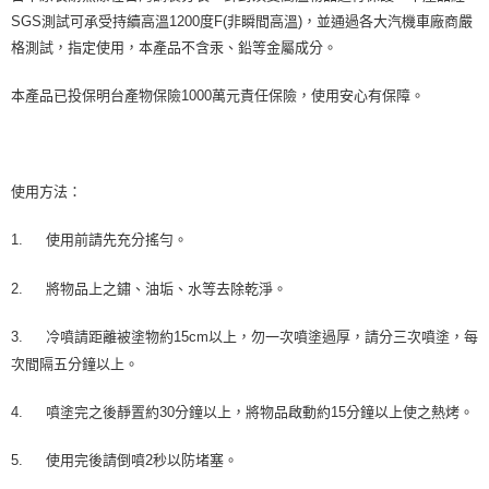
每筆NT$70，滿NT$490(含以上)免運費
購買商品的店家。未經商家同意取消之訂單仍視為有效，需透過AFTEE先享
SGS測試可承受持續高溫1200度F(非瞬間高溫)，並通過各大汽機車廠商嚴
後付繳納相關費用。
格測試，指定使用，本產品不含汞、鉛等金屬成分。
付款後萊爾富取貨 (運費70$)
※ 交易是否成功請以「AFTEE先享後付 」之結帳頁面顯示為準，若有關於
是否繳費成功／繳費後需取消欲退款等相關疑問，請聯繫「AFTEE先享後付
每筆NT$70，滿NT$490(含以上)免運費
本產品已投保明台產物保險1000萬元責任保險，使用安心有保障。
客戶支援中心」
https://netprotections.freshdesk.com/support/home
7-11取貨付款 (運費70$)
【注意事項】
１．透過由恩沛科技股份有限公司提供之「AFTEE先享後付」服務完成之交
每筆NT$70，滿NT$490(含以上)免運費
易，需依本服務之必要範圍內提供個人資料，並將交易相關給付款項請求債
使用方法：
權轉讓予恩沛科技股份有限公司。
付款後7-11取貨 (運費70$)
２．關於個人資料處理事宜，請瀏覽以下網址：
每筆NT$70，滿NT$490(含以上)免運費
https://aftee.tw/terms/#terms3
1.
使用前請先充分搖勻。
３．未成年的使用者請事先徵得法定代理人或監護人之同意方可使用
宅配寄送，滿490免運費(運費$70)
「AFTEE先享後付」，若未經同意申辦者引起之損失，本公司不負相關責
2.
將物品上之鏽、油垢、水等去除乾淨。
任。
每筆NT$70，滿NT$490(含以上)免運費
４．使用「AFTEE先享後付」時，將依據個別帳號之用戶狀況，依本公司即
時審查核予不同之上限額度；若仍有額度不足之情形，本公司將視審查結果
3.
冷噴請距離被塗物約15cm以上，勿一次噴塗過厚，請分三次噴塗，每
請求用戶進行身份認證。
次間隔五分鐘以上。
５．嚴禁一人註冊多個帳號或使用他人資訊註冊。若發現惡意使用之情形，
恩沛科技股份有限公司將有權停止該用戶之使用額度並採取法律行動。
4.
噴塗完之後靜置約30分鐘以上，將物品啟動約15分鐘以上使之熱烤。
5.
使用完後請倒噴2秒以防堵塞。