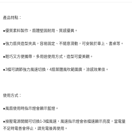
便利好安心！
１．簡單：不需註冊會員、不需綁卡、不需儲值。
運送方式
２．便利：只要手機號碼，簡訊認證，即可結帳。
產品特點：
３．安心：先確認商品／服務後，再付款。
全家取貨付款 (運費60$)
每筆NT$70，滿NT$490(含以上)免運費
【「AFTEE先享後付」結帳流程】
●優質素料製作，扇體堅固耐用、質感優異。
１．於結帳方式選擇「AFTEE先享後付」後，將跳轉至「AFTEE先享後付」
付款後全家取貨 (運費70$)
結帳頁面，進行簡訊認證並確認金額後，即可完成結帳。
●強力扇貝造型夾具，容易固定、不隨意滑動，可安裝於車上、書桌等。
２．訂單成立數日內，您將收到繳費通知簡訊。
每筆NT$70，滿NT$490(含以上)免運費
３．收到繳費通知簡訊後14天內，點擊此簡訊中的連結，可透過四大超商／
ATM／網路銀行／等多元方式進行付款，方視為交易完成。
●輕巧又方便攜帶，多用途使用方式，造型可愛美觀。
萊爾富取貨付款 (運費70$)
※ 請注意：結帳手續完成當下不需立刻繳費，但若您需要取消訂單，請聯絡
每筆NT$70，滿NT$490(含以上)免運費
購買商品的店家。未經商家同意取消之訂單仍視為有效，需透過AFTEE先享
●3檔可調節強力風速切換，4扇葉體風吹範圍廣，涼感效果佳。
後付繳納相關費用。
付款後萊爾富取貨 (運費70$)
※ 交易是否成功請以「AFTEE先享後付 」之結帳頁面顯示為準，若有關於
是否繳費成功／繳費後需取消欲退款等相關疑問，請聯繫「AFTEE先享後付
每筆NT$70，滿NT$490(含以上)免運費
客戶支援中心」
https://netprotections.freshdesk.com/support/home
使用方式：
7-11取貨付款 (運費70$)
【注意事項】
１．透過由恩沛科技股份有限公司提供之「AFTEE先享後付」服務完成之交
每筆NT$70，滿NT$490(含以上)免運費
●風扇使用時指示燈會顯示藍燈。
易，需依本服務之必要範圍內提供個人資料，並將交易相關給付款項請求債
權轉讓予恩沛科技股份有限公司。
付款後7-11取貨 (運費70$)
２．關於個人資料處理事宜，請瀏覽以下網址：
●按壓電源開關可切換1-3檔風速，風速指示燈會依檔速顯示亮度，當電量
每筆NT$70，滿NT$490(含以上)免運費
https://aftee.tw/terms/#terms3
不足時電善會停止，請充電後再使用。
３．未成年的使用者請事先徵得法定代理人或監護人之同意方可使用