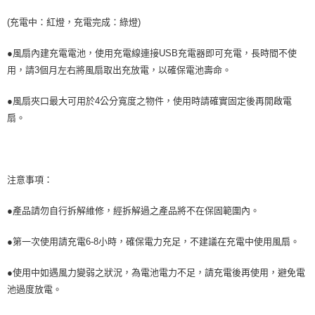
宅配寄送，滿490免運費(運費$70)
「AFTEE先享後付」，若未經同意申辦者引起之損失，本公司不負相關責
任。
(充電中：紅燈，充電完成：綠燈)
每筆NT$70，滿NT$490(含以上)免運費
４．使用「AFTEE先享後付」時，將依據個別帳號之用戶狀況，依本公司即
時審查核予不同之上限額度；若仍有額度不足之情形，本公司將視審查結果
●風扇內建充電電池，使用充電線連接USB充電器即可充電，長時間不使
請求用戶進行身份認證。
用，請3個月左右將風扇取出充放電，以確保電池壽命。
５．嚴禁一人註冊多個帳號或使用他人資訊註冊。若發現惡意使用之情形，
恩沛科技股份有限公司將有權停止該用戶之使用額度並採取法律行動。
●風扇夾口最大可用於4公分寬度之物件，使用時請確實固定後再開啟電
扇。
注意事項：
●產品請勿自行拆解維修，經拆解過之產品將不在保固範圍內。
●第一次使用請充電6-8小時，確保電力充足，不建議在充電中使用風扇。
●使用中如遇風力變弱之狀況，為電池電力不足，請充電後再使用，避免電
池過度放電。