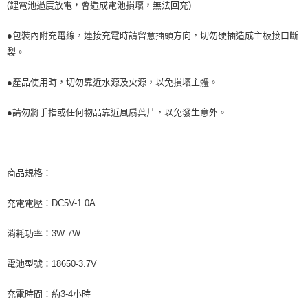
(鋰電池過度放電，會造成電池損壞，無法回充)
●包裝內附充電線，連接充電時請留意插頭方向，切勿硬插造成主板接口斷
裂。
●產品使用時，切勿靠近水源及火源，以免損壞主體。
●請勿將手指或任何物品靠近風扇葉片，以免發生意外。
商品規格：
充電電壓：DC5V-1.0A
消耗功率：3W-7W
電池型號：18650-3.7V
充電時間：約3-4小時