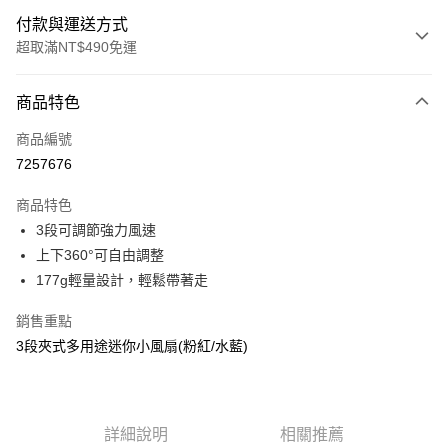
付款與運送方式
超取滿NT$490免運
付款方式
商品特色
信用卡一次付款
商品編號
超商取貨付款
7257676
LINE Pay
商品特色
Apple Pay
3段可調節強力風速
上下360°可自由調整
街口支付
177g輕量設計，輕鬆帶著走
悠遊付
銷售重點
全盈+PAY
3段夾式多用途迷你小風扇(粉紅/水藍)
AFTEE先享後付
相關說明
【關於「AFTEE先享後付」】
詳細說明
相關推薦
ATM付款
AFTEE先享後付是「在收到商品之後才付款」的支付方式。 讓您購物簡單