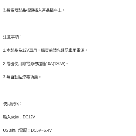
ATM／網路銀行／等多元方式進行付款，方視為交易完成。
萊爾富取貨付款 (運費70$)
※ 請注意：結帳手續完成當下不需立刻繳費，但若您需要取消訂單，請聯絡
3.將電器製品插頭插入產品插座上。
每筆NT$70，滿NT$490(含以上)免運費
購買商品的店家。未經商家同意取消之訂單仍視為有效，需透過AFTEE先享
後付繳納相關費用。
付款後萊爾富取貨 (運費70$)
※ 交易是否成功請以「AFTEE先享後付 」之結帳頁面顯示為準，若有關於
是否繳費成功／繳費後需取消欲退款等相關疑問，請聯繫「AFTEE先享後付
每筆NT$70，滿NT$490(含以上)免運費
客戶支援中心」
https://netprotections.freshdesk.com/support/home
注意事項：
7-11取貨付款 (運費70$)
【注意事項】
1.本製品為12V車用，購買前請先確認車用電源。
１．透過由恩沛科技股份有限公司提供之「AFTEE先享後付」服務完成之交
每筆NT$70，滿NT$490(含以上)免運費
易，需依本服務之必要範圍內提供個人資料，並將交易相關給付款項請求債
權轉讓予恩沛科技股份有限公司。
付款後7-11取貨 (運費70$)
2.電器使用總電源勿超過10A(120W)。
２．關於個人資料處理事宜，請瀏覽以下網址：
每筆NT$70，滿NT$490(含以上)免運費
https://aftee.tw/terms/#terms3
3.無自動點煙器功能。
３．未成年的使用者請事先徵得法定代理人或監護人之同意方可使用
宅配寄送，滿490免運費(運費$70)
「AFTEE先享後付」，若未經同意申辦者引起之損失，本公司不負相關責
任。
每筆NT$70，滿NT$490(含以上)免運費
４．使用「AFTEE先享後付」時，將依據個別帳號之用戶狀況，依本公司即
時審查核予不同之上限額度；若仍有額度不足之情形，本公司將視審查結果
使用規格：
請求用戶進行身份認證。
５．嚴禁一人註冊多個帳號或使用他人資訊註冊。若發現惡意使用之情形，
恩沛科技股份有限公司將有權停止該用戶之使用額度並採取法律行動。
輸入電壓：DC12V
USB輸出電壓：DC5V~5.4V