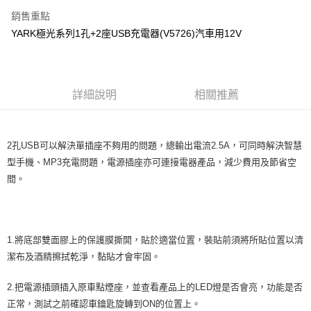
LINE Pay
銷售重點
Apple Pay
YARK極光系列1孔+2座USB充電器(V5726)汽車用12V
街口支付
悠遊付
詳細說明
相關推薦
全盈+PAY
AFTEE先享後付
2孔USB可以解決單插座不夠用的問題，總輸出電流2.5A，可同時解決智慧
相關說明
型手機、MP3充電問題，電源插座亦可連接電器產品，減少費用及節省空
【關於「AFTEE先享後付」】
ATM付款
AFTEE先享後付是「在收到商品之後才付款」的支付方式。 讓您購物簡單
間。
便利好安心！
１．簡單：不需註冊會員、不需綁卡、不需儲值。
運送方式
２．便利：只要手機號碼，簡訊認證，即可結帳。
３．安心：先確認商品／服務後，再付款。
全家取貨付款 (運費60$)
1.將底部雙面膠上的保護膜撕開，貼於適當位置，裝貼前須將所貼位置以清
每筆NT$70，滿NT$490(含以上)免運費
【「AFTEE先享後付」結帳流程】
潔布及酒精擦拭乾淨，黏貼才會牢固。
１．於結帳方式選擇「AFTEE先享後付」後，將跳轉至「AFTEE先享後付」
付款後全家取貨 (運費70$)
結帳頁面，進行簡訊認證並確認金額後，即可完成結帳。
2.把電源插頭插入原車點煙座，並查看產品上的LED燈是否會亮，功能是否
２．訂單成立數日內，您將收到繳費通知簡訊。
每筆NT$70，滿NT$490(含以上)免運費
３．收到繳費通知簡訊後14天內，點擊此簡訊中的連結，可透過四大超商／
正常，測試之前確認車鑰匙旋轉到ON的位置上。