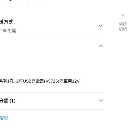
送方式
清除
紀錄
490免運
次付款
付款
系列1孔+2座USB充電器(V5726)汽車用12V
類 (1)
配件
車充/充電線
客服