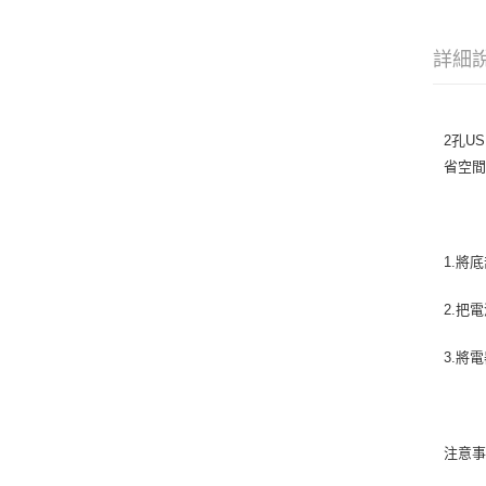
詳細
2孔U
省空
1.將
2.把
3.將
注意