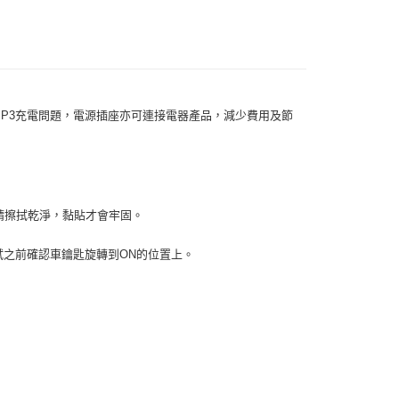
享後付
FTEE先享後付」】
先享後付是「在收到商品之後才付款」的支付方式。 讓您購物簡單
心！
：不需註冊會員、不需綁卡、不需儲值。
：只要手機號碼，簡訊認證，即可結帳。
、MP3充電問題，電源插座亦可連接電器產品，減少費用及節
：先確認商品／服務後，再付款。
 (運費60$)
EE先享後付」結帳流程】
0，滿NT$490(含以上)免運費
方式選擇「AFTEE先享後付」後，將跳轉至「AFTEE先享後
頁面，進行簡訊認證並確認金額後，即可完成結帳。
貨 (運費70$)
成立數日內，您將收到繳費通知簡訊。
精擦拭乾淨，黏貼才會牢固。
費通知簡訊後14天內，點擊此簡訊中的連結，可透過四大超商
0，滿NT$490(含以上)免運費
網路銀行／等多元方式進行付款，方視為交易完成。
：結帳手續完成當下不需立刻繳費，但若您需要取消訂單，請聯
試之前確認車鑰匙旋轉到ON的位置上。
款 (運費70$)
的店家。未經商家同意取消之訂單仍視為有效，需透過AFTEE
繳納相關費用。
0，滿NT$490(含以上)免運費
否成功請以「AFTEE先享後付 」之結帳頁面顯示為準，若有關於
功／繳費後需取消欲退款等相關疑問，請聯繫「AFTEE先享後
取貨 (運費70$)
援中心」
https://netprotections.freshdesk.com/support/home
0，滿NT$490(含以上)免運費
項】
款 (運費70$)
恩沛科技股份有限公司提供之「AFTEE先享後付」服務完成之
依本服務之必要範圍內提供個人資料，並將交易相關給付款項請
0，滿NT$490(含以上)免運費