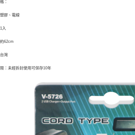
規格：
：塑膠、電線
1入
約62cm
：台灣
限：未經拆封使用可保存10年