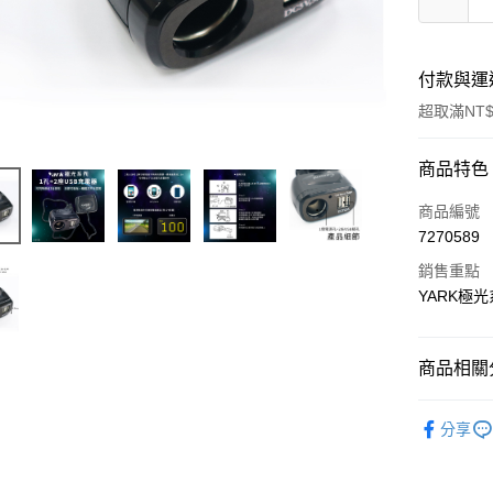
付款與運
超取滿NT$
付款方式
商品特色
信用卡一
商品編號
7270589
超商取貨
銷售重點
LINE Pay
YARK極光
Apple Pay
商品相關分
街口支付
車用週邊
悠遊付
分享
全盈+PAY