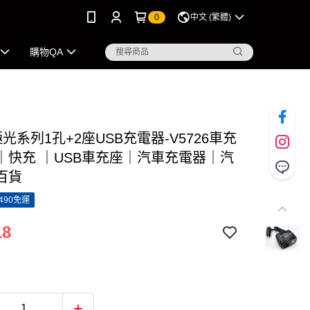
0
中文 (繁體)
購物QA
極光系列1孔+2座USB充電器-V5726車充
｜快充 ｜USB車充座｜汽車充電器｜汽
百貨
490免運
18