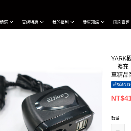
精選
官網特惠
我的福利
養車知識
雨刷查詢
YARK
｜擴充
車精品
超取滿NT$
NT$4
數量