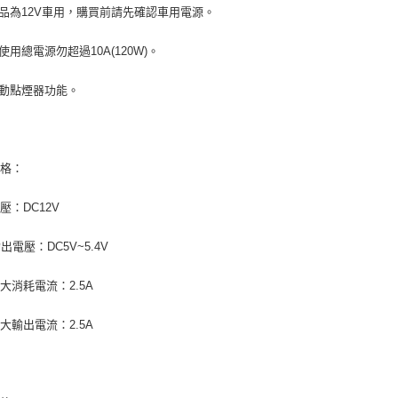
求債權轉
製品為12V車用，購買前請先確認車用電源。
２．關於
付款後7-1
https://aft
器使用總電源勿超過10A(120W)。
每筆NT$7
３．未成
「AFTE
宅配寄送，滿
任。
自動點煙器功能。
４．使用「
每筆NT$7
即時審查
結果請求
５．嚴禁
規格：
形，恩沛
動。
壓：DC12V
出電壓：DC5V~5.4V
大消耗電流：2.5A
大輸出電流：2.5A