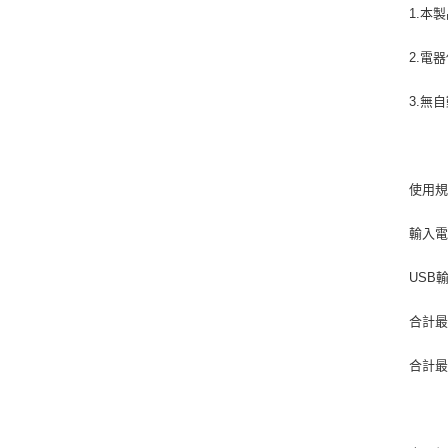
1.本
2.電
3.無
使用
輸入電
USB輸
合計最
合計最