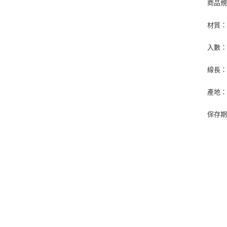
商品
材質
入數：
線長：
產地
保存期