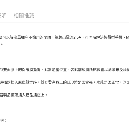
AFTEE先
相關說明
【關於「A
說明
相關推薦
ATM付款
AFTEE
便利好安
１．簡單
２．便利
運送方式
SB可以解決單插座不夠用的問題，總輸出電流2.5A，可同時解決智慧型手機
３．安心
間。
全家取貨付款
【「AFT
每筆NT$7
１．於結帳
付」結帳
付款後全家取
２．訂單
底部雙面膠上的保護膜撕開，貼於適當位置，裝貼前須將所貼位置以清潔布及酒
３．收到繳
每筆NT$7
／ATM／
※ 請注意
電源插頭插入原車點煙座，並查看產品上的LED燈是否會亮，功能是否正常，測
萊爾富取貨付
絡購買商品
先享後付
每筆NT$7
電器製品插頭插入產品插座上。
※ 交易是
是否繳費成
付款後萊爾富
付客戶支
每筆NT$7
【注意事
7-11取貨付
事項：
１．透過由
交易，需
每筆NT$7