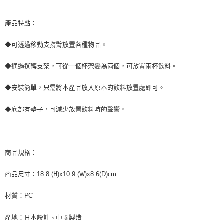
萊爾富取貨付款 (運費70$)
※ 請注意：結帳手續完成當下不需立刻繳費，但若您需要取消訂單，請聯絡
每筆NT$70，滿NT$490(含以上)免運費
購買商品的店家。未經商家同意取消之訂單仍視為有效，需透過AFTEE先享
產品特點：
後付繳納相關費用。
付款後萊爾富取貨 (運費70$)
※ 交易是否成功請以「AFTEE先享後付 」之結帳頁面顯示為準，若有關於
是否繳費成功／繳費後需取消欲退款等相關疑問，請聯繫「AFTEE先享後付
◆可透過移動支撐臂放置各種物品。
每筆NT$70，滿NT$490(含以上)免運費
客戶支援中心」
https://netprotections.freshdesk.com/support/home
7-11取貨付款 (運費70$)
◆通過選轉支架，可從一個杯架變為兩個，可放置兩杯飲料。
【注意事項】
１．透過由恩沛科技股份有限公司提供之「AFTEE先享後付」服務完成之交
每筆NT$70，滿NT$490(含以上)免運費
易，需依本服務之必要範圍內提供個人資料，並將交易相關給付款項請求債
◆安裝簡單，只需將本產品放入原本的飲料放置處即可。
權轉讓予恩沛科技股份有限公司。
付款後7-11取貨 (運費70$)
２．關於個人資料處理事宜，請瀏覽以下網址：
每筆NT$70，滿NT$490(含以上)免運費
◆底部有墊子，可減少放置飲料時的聲響。
https://aftee.tw/terms/#terms3
３．未成年的使用者請事先徵得法定代理人或監護人之同意方可使用
宅配寄送，滿490免運費(運費$70)
「AFTEE先享後付」，若未經同意申辦者引起之損失，本公司不負相關責
任。
每筆NT$70，滿NT$490(含以上)免運費
４．使用「AFTEE先享後付」時，將依據個別帳號之用戶狀況，依本公司即
商品規格：
時審查核予不同之上限額度；若仍有額度不足之情形，本公司將視審查結果
請求用戶進行身份認證。
商品尺寸：18.8 (H)x10.9 (W)x8.6(D)cm
５．嚴禁一人註冊多個帳號或使用他人資訊註冊。若發現惡意使用之情形，
恩沛科技股份有限公司將有權停止該用戶之使用額度並採取法律行動。
材質：PC
產地：日本設計、中國製造