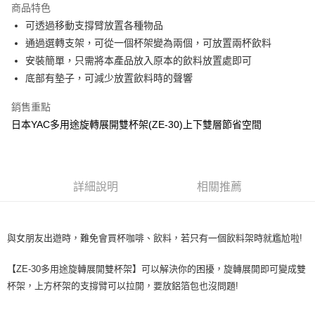
商品特色
Apple Pay
可透過移動支撐臂放置各種物品
通過選轉支架，可從一個杯架變為兩個，可放置兩杯飲料
街口支付
安裝簡單，只需將本產品放入原本的飲料放置處即可
悠遊付
底部有墊子，可減少放置飲料時的聲響
全盈+PAY
銷售重點
日本YAC多用途旋轉展開雙杯架(ZE-30)上下雙層節省空間
AFTEE先享後付
相關說明
【關於「AFTEE先享後付」】
ATM付款
AFTEE先享後付是「在收到商品之後才付款」的支付方式。 讓您購物簡單
便利好安心！
詳細說明
相關推薦
１．簡單：不需註冊會員、不需綁卡、不需儲值。
運送方式
２．便利：只要手機號碼，簡訊認證，即可結帳。
３．安心：先確認商品／服務後，再付款。
全家取貨付款 (運費60$)
與女朋友出遊時，難免會買杯咖啡、飲料，若只有一個飲料架時就尷尬啦!
每筆NT$70，滿NT$490(含以上)免運費
【「AFTEE先享後付」結帳流程】
１．於結帳方式選擇「AFTEE先享後付」後，將跳轉至「AFTEE先享後付」
【ZE-30多用途旋轉展開雙杯架】可以解決你的困擾，旋轉展開即可變成雙
付款後全家取貨 (運費70$)
結帳頁面，進行簡訊認證並確認金額後，即可完成結帳。
杯架，上方杯架的支撐臂可以拉開，要放鋁箔包也沒問題!
２．訂單成立數日內，您將收到繳費通知簡訊。
每筆NT$70，滿NT$490(含以上)免運費
３．收到繳費通知簡訊後14天內，點擊此簡訊中的連結，可透過四大超商／
ATM／網路銀行／等多元方式進行付款，方視為交易完成。