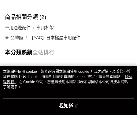
商品相關分類 (2)
車用週邊配件
車用杯架
💎 品牌館
【YAC】日本槌屋車用配件
本分類熱銷
全站排行
本網站中使用 cookie，欲查詢有關本網站使用 cookie 方式之詳情，及若您不希
熱門標籤
望在電腦上使用 cookie 時應如何變更電腦的 cookie 設定，請參閱本網站「
隱私
權條款
」之 Cookie 聲明。您繼續使用本網站即表示您同意本公司得按本網站使
用條款之 Cookie 聲明使用 cookie。
了解更多 >
我知道了