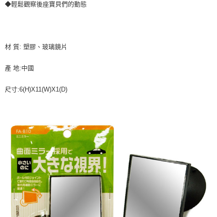
◆輕鬆觀察後座寶貝們的動態
每筆NT$70，滿NT$490(含以上)免運費
購買商品的店家。未經商家同意取消之訂單仍視為有效，需透過AFTEE先享
後付繳納相關費用。
付款後萊爾富取貨 (運費70$)
※ 交易是否成功請以「AFTEE先享後付 」之結帳頁面顯示為準，若有關於
是否繳費成功／繳費後需取消欲退款等相關疑問，請聯繫「AFTEE先享後付
每筆NT$70，滿NT$490(含以上)免運費
客戶支援中心」
https://netprotections.freshdesk.com/support/home
材 質: 塑膠、玻璃鏡片
7-11取貨付款 (運費70$)
【注意事項】
產 地:中國
１．透過由恩沛科技股份有限公司提供之「AFTEE先享後付」服務完成之交
每筆NT$70，滿NT$490(含以上)免運費
易，需依本服務之必要範圍內提供個人資料，並將交易相關給付款項請求債
權轉讓予恩沛科技股份有限公司。
付款後7-11取貨 (運費70$)
尺寸:6(H)X11(W)X1(D)
２．關於個人資料處理事宜，請瀏覽以下網址：
每筆NT$70，滿NT$490(含以上)免運費
https://aftee.tw/terms/#terms3
３．未成年的使用者請事先徵得法定代理人或監護人之同意方可使用
宅配寄送，滿490免運費(運費$70)
「AFTEE先享後付」，若未經同意申辦者引起之損失，本公司不負相關責
任。
每筆NT$70，滿NT$490(含以上)免運費
４．使用「AFTEE先享後付」時，將依據個別帳號之用戶狀況，依本公司即
時審查核予不同之上限額度；若仍有額度不足之情形，本公司將視審查結果
請求用戶進行身份認證。
５．嚴禁一人註冊多個帳號或使用他人資訊註冊。若發現惡意使用之情形，
恩沛科技股份有限公司將有權停止該用戶之使用額度並採取法律行動。