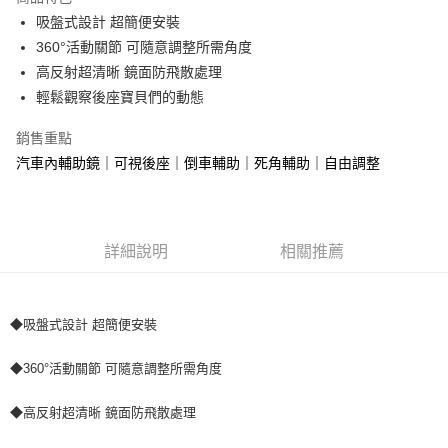
Apple Pay
吸盤式設計 超簡便安裝
360°活動關節 可隨意調整所需角度
街口支付
高反射超清晰 鏡面防飛散處理
悠遊付
輕鬆觀察後座寶貝們的動態
全盈+PAY
銷售重點
汽車內輔助鏡｜可視後座｜倒車輔助｜死角輔助｜自由調整
AFTEE先享後付
相關說明
【關於「AFTEE先享後付」】
ATM付款
AFTEE先享後付是「在收到商品之後才付款」的支付方式。 讓您購物簡單
便利好安心！
詳細說明
相關推薦
１．簡單：不需註冊會員、不需綁卡、不需儲值。
運送方式
２．便利：只要手機號碼，簡訊認證，即可結帳。
３．安心：先確認商品／服務後，再付款。
全家取貨付款 (運費60$)
◆吸盤式設計 超簡便安裝
每筆NT$70，滿NT$490(含以上)免運費
【「AFTEE先享後付」結帳流程】
１．於結帳方式選擇「AFTEE先享後付」後，將跳轉至「AFTEE先享後付」
◆360°活動關節 可隨意調整所需角度
付款後全家取貨 (運費70$)
結帳頁面，進行簡訊認證並確認金額後，即可完成結帳。
２．訂單成立數日內，您將收到繳費通知簡訊。
每筆NT$70，滿NT$490(含以上)免運費
３．收到繳費通知簡訊後14天內，點擊此簡訊中的連結，可透過四大超商／
◆高反射超清晰 鏡面防飛散處理
ATM／網路銀行／等多元方式進行付款，方視為交易完成。
萊爾富取貨付款 (運費70$)
※ 請注意：結帳手續完成當下不需立刻繳費，但若您需要取消訂單，請聯絡