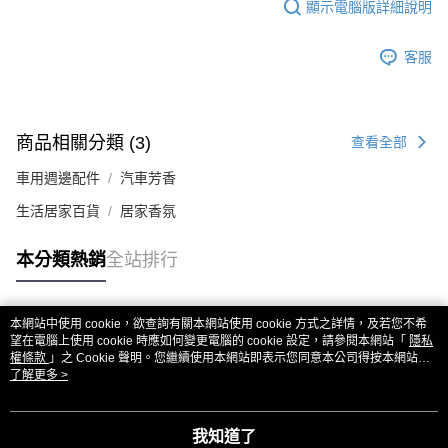
顯示電腦版詳細說明
客服
商品相關分類 (3)
查看全部
車用週邊配件
汽車芳香
生活居家百貨
居家香氛
本分類熱銷
全站排行
本網站中使用 cookie，欲查詢有關本網站使用 cookie 方式之詳情，及若您不希
熱門標籤
望在電腦上使用 cookie 時應如何變更電腦的 cookie 設定，請參閱本網站「
隱私
權條款
」之 Cookie 聲明。您繼續使用本網站即表示您同意本公司得按本網站使
用條款之 Cookie 聲明使用 cookie。
了解更多 >
我知道了