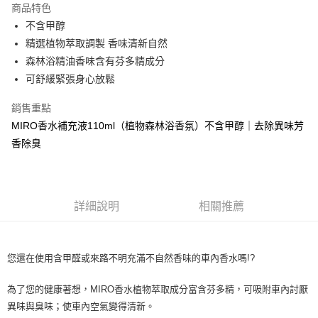
商品特色
Apple Pay
不含甲醇
精選植物萃取調製 香味清新自然
街口支付
森林浴精油香味含有芬多精成分
悠遊付
可舒緩緊張身心放鬆
全盈+PAY
銷售重點
MIRO香水補充液110ml（植物森林浴香氛）不含甲醇｜去除異味芳
AFTEE先享後付
香除臭
相關說明
【關於「AFTEE先享後付」】
ATM付款
AFTEE先享後付是「在收到商品之後才付款」的支付方式。 讓您購物簡單
便利好安心！
１．簡單：不需註冊會員、不需綁卡、不需儲值。
運送方式
詳細說明
相關推薦
２．便利：只要手機號碼，簡訊認證，即可結帳。
３．安心：先確認商品／服務後，再付款。
全家取貨付款 (運費60$)
每筆NT$70，滿NT$490(含以上)免運費
【「AFTEE先享後付」結帳流程】
您還在使用含甲醛或來路不明充滿不自然香味的車內香水嗎!?
１．於結帳方式選擇「AFTEE先享後付」後，將跳轉至「AFTEE先享後付」
付款後全家取貨 (運費70$)
結帳頁面，進行簡訊認證並確認金額後，即可完成結帳。
２．訂單成立數日內，您將收到繳費通知簡訊。
為了您的健康著想，MIRO香水植物萃取成分富含芬多精，可吸附車內討厭
每筆NT$70，滿NT$490(含以上)免運費
３．收到繳費通知簡訊後14天內，點擊此簡訊中的連結，可透過四大超商／
異味與臭味；使車內空氣變得清新。
ATM／網路銀行／等多元方式進行付款，方視為交易完成。