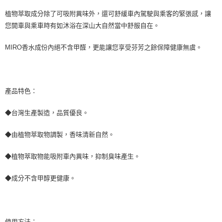
萊爾富取貨付款 (運費70$)
※ 請注意：結帳手續完成當下不需立刻繳費，但若您需要取消訂單，請聯絡
植物萃取成分除了可吸附異味外，還可舒緩車內駕駛與乘客的緊張感，讓
每筆NT$70，滿NT$490(含以上)免運費
購買商品的店家。未經商家同意取消之訂單仍視為有效，需透過AFTEE先享
後付繳納相關費用。
您開車與乘車時有如沐浴在深山大自然當中舒服自在。
付款後萊爾富取貨 (運費70$)
※ 交易是否成功請以「AFTEE先享後付 」之結帳頁面顯示為準，若有關於
是否繳費成功／繳費後需取消欲退款等相關疑問，請聯繫「AFTEE先享後付
每筆NT$70，滿NT$490(含以上)免運費
MIRO香水成份內絕不含甲醛，更能讓您享受芬芳之餘保障健康無虞。
客戶支援中心」
https://netprotections.freshdesk.com/support/home
7-11取貨付款 (運費70$)
【注意事項】
１．透過由恩沛科技股份有限公司提供之「AFTEE先享後付」服務完成之交
每筆NT$70，滿NT$490(含以上)免運費
易，需依本服務之必要範圍內提供個人資料，並將交易相關給付款項請求債
產品特色：
權轉讓予恩沛科技股份有限公司。
付款後7-11取貨 (運費70$)
２．關於個人資料處理事宜，請瀏覽以下網址：
每筆NT$70，滿NT$490(含以上)免運費
◆台灣生產製造，品質優良。
https://aftee.tw/terms/#terms3
３．未成年的使用者請事先徵得法定代理人或監護人之同意方可使用
宅配寄送，滿490免運費(運費$70)
「AFTEE先享後付」，若未經同意申辦者引起之損失，本公司不負相關責
◆由植物萃取物調製，香味清新自然。
任。
每筆NT$70，滿NT$490(含以上)免運費
４．使用「AFTEE先享後付」時，將依據個別帳號之用戶狀況，依本公司即
◆植物萃取物能吸附車內異味，抑制臭味產生。
時審查核予不同之上限額度；若仍有額度不足之情形，本公司將視審查結果
請求用戶進行身份認證。
５．嚴禁一人註冊多個帳號或使用他人資訊註冊。若發現惡意使用之情形，
◆成分不含甲醇更健康。
恩沛科技股份有限公司將有權停止該用戶之使用額度並採取法律行動。
使用方法：