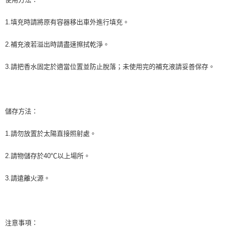
1.填充時請將原有容器移出車外進行填充。
2.補充液若溢出時請盡速擦拭乾淨。
3.請把香水固定於適當位置並防止脫落；未使用完的補充液請妥善保存。
儲存方法：
1.請勿放置於太陽直接照射處。
2.請物儲存於40℃以上場所。
3.請遠離火源。
注意事項：