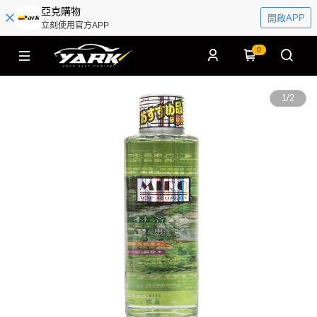
亞克購物
開啟APP
立刻使用官方APP
0
1
/
2