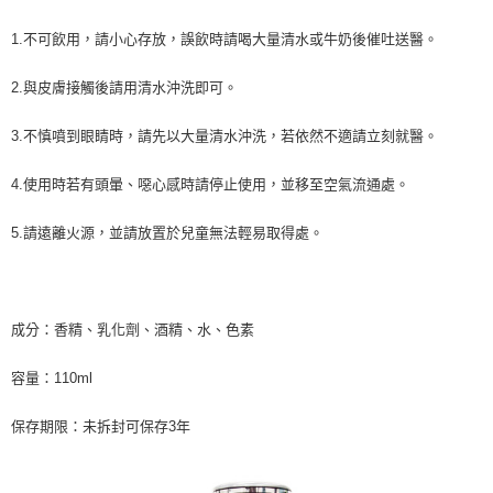
1.不可飲用，請小心存放，誤飲時請喝大量清水或牛奶後催吐送醫。
2.與皮膚接觸後請用清水沖洗即可。
3.不慎噴到眼睛時，請先以大量清水沖洗，若依然不適請立刻就醫。
4.使用時若有頭暈、噁心感時請停止使用，並移至空氣流通處。
5.請遠離火源，並請放置於兒童無法輕易取得處。
成分：香精、乳化劑、酒精、水、色素
容量：110ml
保存期限：未拆封可保存3年