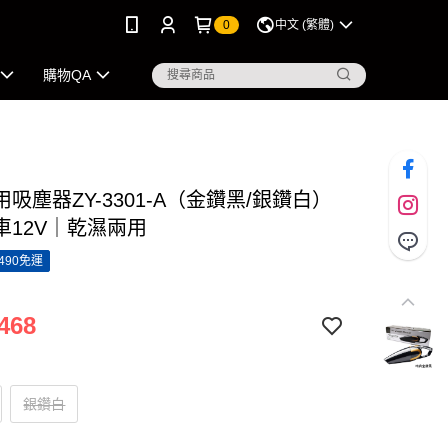
0
中文 (繁體)
購物QA
吸塵器ZY-3301-A（金鑽黑/銀鑽白）
車12V｜乾濕兩用
490免運
468
銀鑽白