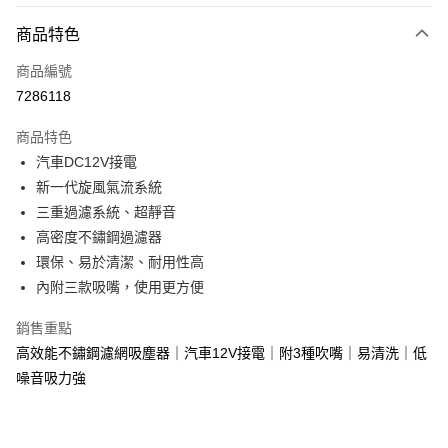
付款方式
商品特色
信用卡一次付款
商品編號
超商取貨付款
7286118
LINE Pay
商品特色
Apple Pay
汽車DC12V接電
新一代旋風氣流系統
街口支付
三重過濾系統、超靜音
悠遊付
高密度不鏽鋼過濾器
環保、易於清潔、耐用性高
全盈+PAY
內附三款吸嘴，使用更方便
AFTEE先享後付
銷售重點
相關說明
高效能不鏽鋼濾網吸塵器｜汽車12V接電｜附3種吹嘴｜易清洗｜低
【關於「AFTEE先享後付」】
ATM付款
AFTEE先享後付是「在收到商品之後才付款」的支付方式。 讓您購物簡單
噪音吸力強
便利好安心！
１．簡單：不需註冊會員、不需綁卡、不需儲值。
運送方式
２．便利：只要手機號碼，簡訊認證，即可結帳。
３．安心：先確認商品／服務後，再付款。