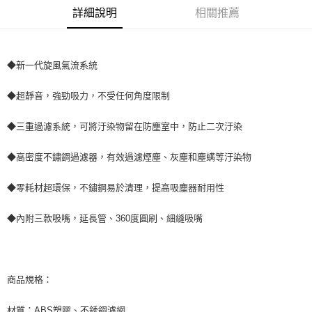
全家取貨付款 (運費60$)
詳細說明
相關推薦
每筆NT$70，滿NT$490(含以上)免運費
【「AFTEE先享後付」結帳流程】
１．於結帳方式選擇「AFTEE先享後付」後，將跳轉至「AFTEE先享後付」
付款後全家取貨 (運費70$)
結帳頁面，進行簡訊認證並確認金額後，即可完成結帳。
２．訂單成立數日內，您將收到繳費通知簡訊。
每筆NT$70，滿NT$490(含以上)免運費
◆新一代旋風氣流系統
３．收到繳費通知簡訊後14天內，點擊此簡訊中的連結，可透過四大超商／
ATM／網路銀行／等多元方式進行付款，方視為交易完成。
萊爾富取貨付款 (運費70$)
◆超靜音，強勁吸力，不受任何角度限制
※ 請注意：結帳手續完成當下不需立刻繳費，但若您需要取消訂單，請聯絡
每筆NT$70，滿NT$490(含以上)免運費
購買商品的店家。未經商家同意取消之訂單仍視為有效，需透過AFTEE先享
後付繳納相關費用。
◆三重過濾系統，可將汙染物留在防塵室中，防止二次汙染
付款後萊爾富取貨 (運費70$)
※ 交易是否成功請以「AFTEE先享後付 」之結帳頁面顯示為準，若有關於
是否繳費成功／繳費後需取消欲退款等相關疑問，請聯繫「AFTEE先享後付
每筆NT$70，滿NT$490(含以上)免運費
◆高密度不鏽鋼過濾器，有效過濾煙塵、灰塵和塵螨等汙染物
客戶支援中心」
https://netprotections.freshdesk.com/support/home
7-11取貨付款 (運費70$)
【注意事項】
◆零耗材超環保，不鏽鋼易於清理，提高吸塵器耐用性
１．透過由恩沛科技股份有限公司提供之「AFTEE先享後付」服務完成之交
每筆NT$70，滿NT$490(含以上)免運費
易，需依本服務之必要範圍內提供個人資料，並將交易相關給付款項請求債
◆內附三款吸嘴，延長管、360度圓刷、細縫吸嘴
權轉讓予恩沛科技股份有限公司。
付款後7-11取貨 (運費70$)
２．關於個人資料處理事宜，請瀏覽以下網址：
每筆NT$70，滿NT$490(含以上)免運費
https://aftee.tw/terms/#terms3
３．未成年的使用者請事先徵得法定代理人或監護人之同意方可使用
宅配寄送，滿490免運費(運費$70)
「AFTEE先享後付」，若未經同意申辦者引起之損失，本公司不負相關責
商品規格：
任。
每筆NT$70，滿NT$490(含以上)免運費
４．使用「AFTEE先享後付」時，將依據個別帳號之用戶狀況，依本公司即
時審查核予不同之上限額度；若仍有額度不足之情形，本公司將視審查結果
材質：ABS塑膠、不銹鋼濾網