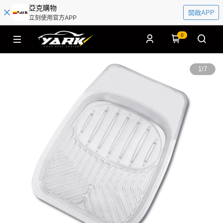
亞克購物
開啟APP
立刻使用官方APP
0
1
/
7