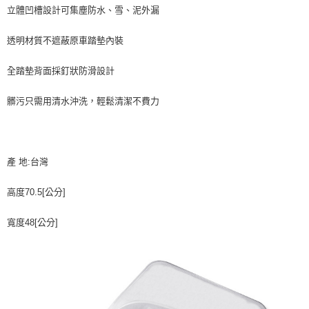
立體凹槽設計可集塵防水、雪、泥外漏
※ 交易是否成功請以「AFTEE先享後付 」之結帳頁面顯示為準，若有關於
是否繳費成功／繳費後需取消欲退款等相關疑問，請聯繫「AFTEE先享後付
客戶支援中心」
https://netprotections.freshdesk.com/support/home
透明材質不遮蔽原車踏墊內裝
【注意事項】
全踏墊背面採釘狀防滑設計
１．透過由恩沛科技股份有限公司提供之「AFTEE先享後付」服務完成之交
易，需依本服務之必要範圍內提供個人資料，並將交易相關給付款項請求債
權轉讓予恩沛科技股份有限公司。
髒污只需用清水沖洗，輕鬆清潔不費力
２．關於個人資料處理事宜，請瀏覽以下網址：
https://aftee.tw/terms/#terms3
３．未成年的使用者請事先徵得法定代理人或監護人之同意方可使用
「AFTEE先享後付」，若未經同意申辦者引起之損失，本公司不負相關責
任。
產 地:台灣
４．使用「AFTEE先享後付」時，將依據個別帳號之用戶狀況，依本公司即
時審查核予不同之上限額度；若仍有額度不足之情形，本公司將視審查結果
高度70.5[公分]
請求用戶進行身份認證。
５．嚴禁一人註冊多個帳號或使用他人資訊註冊。若發現惡意使用之情形，
恩沛科技股份有限公司將有權停止該用戶之使用額度並採取法律行動。
寬度48[公分]