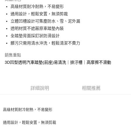
街口支付
高級材質耐冷耐熱，不易變形
通用設計，輕鬆安置，無須剪裁
悠遊付
立體凹槽設計可集塵防水、雪、泥外漏
全盈+PAY
透明材質不遮蔽原車踏墊內裝
全踏墊背面採釘狀防滑設計
AFTEE先享後付
髒污只需用清水沖洗，輕鬆清潔不費力
相關說明
【關於「AFTEE先享後付」】
銷售重點
ATM付款
AFTEE先享後付是「在收到商品之後才付款」的支付方式。 讓您購物簡單
便利好安心！
3D凹型透明汽車踏墊(前座)易清洗｜排汙槽｜高摩擦不滑動
１．簡單：不需註冊會員、不需綁卡、不需儲值。
運送方式
２．便利：只要手機號碼，簡訊認證，即可結帳。
３．安心：先確認商品／服務後，再付款。
宅配寄送，滿490免運費(運費$70)
每筆NT$70，滿NT$490(含以上)免運費
詳細說明
相關推薦
【「AFTEE先享後付」結帳流程】
１．於結帳方式選擇「AFTEE先享後付」後，將跳轉至「AFTEE先享後付」
結帳頁面，進行簡訊認證並確認金額後，即可完成結帳。
２．訂單成立數日內，您將收到繳費通知簡訊。
３．收到繳費通知簡訊後14天內，點擊此簡訊中的連結，可透過四大超商／
高級材質耐冷耐熱，不易變形
ATM／網路銀行／等多元方式進行付款，方視為交易完成。
※ 請注意：結帳手續完成當下不需立刻繳費，但若您需要取消訂單，請聯絡
通用設計，輕鬆安置，無須剪裁
購買商品的店家。未經商家同意取消之訂單仍視為有效，需透過AFTEE先享
後付繳納相關費用。