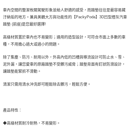
※ 交易是否成功請以「AFTEE先享後付 」之結帳頁面顯示為準，若有關於
車內空間的整潔攸關駕駛形象並給人舒適的感受，而踏墊往往是最容易藏
是否繳費成功／繳費後需取消欲退款等相關疑問，請聯繫「AFTEE先享後付
客戶支援中心」
https://netprotections.freshdesk.com/support/home
汙納垢的地方。兼具美觀大方與功能性的【PackyPoda】3D凹型煙灰汽車
踏墊 (前座)是您最好選擇!
【注意事項】
１．透過由恩沛科技股份有限公司提供之「AFTEE先享後付」服務完成之交
易，需依本服務之必要範圍內提供個人資料，並將交易相關給付款項請求債
高級材質置於車內也不易變形；通用的造型設計，可符合市面上多數的車
權轉讓予恩沛科技股份有限公司。
種，不用擔心過大或過小的問題。
２．關於個人資料處理事宜，請瀏覽以下網址：
https://aftee.tw/terms/#terms3
除了集塵、防污、耐用以外，外高內低的凹槽與導流設計可防止水、雪、
３．未成年的使用者請事先徵得法定代理人或監護人之同意方可使用
「AFTEE先享後付」，若未經同意申辦者引起之損失，本公司不負相關責
泥外漏，讓您愛車的原廠踏墊不受髒污威脅；踏墊背面有釘狀防滑設計，
任。
讓踏墊能緊抓不滑動。
４．使用「AFTEE先享後付」時，將依據個別帳號之用戶狀況，依本公司即
時審查核予不同之上限額度；若仍有額度不足之情形，本公司將視審查結果
清潔只需用清水沖洗即可輕鬆除去髒污，輕鬆方便。
請求用戶進行身份認證。
５．嚴禁一人註冊多個帳號或使用他人資訊註冊。若發現惡意使用之情形，
恩沛科技股份有限公司將有權停止該用戶之使用額度並採取法律行動。
產品特性：
◆高級材質耐冷耐熱，不易變形。