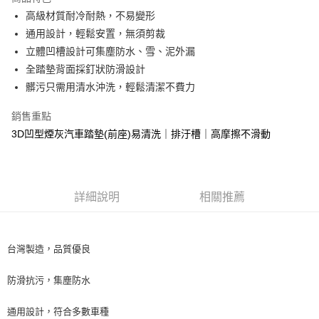
街口支付
高級材質耐冷耐熱，不易變形
通用設計，輕鬆安置，無須剪裁
悠遊付
立體凹槽設計可集塵防水、雪、泥外漏
全盈+PAY
全踏墊背面採釘狀防滑設計
髒污只需用清水沖洗，輕鬆清潔不費力
AFTEE先享後付
相關說明
銷售重點
【關於「AFTEE先享後付」】
3D凹型煙灰汽車踏墊(前座)易清洗｜排汙槽｜高摩擦不滑動
ATM付款
AFTEE先享後付是「在收到商品之後才付款」的支付方式。 讓您購物簡單
便利好安心！
１．簡單：不需註冊會員、不需綁卡、不需儲值。
運送方式
２．便利：只要手機號碼，簡訊認證，即可結帳。
３．安心：先確認商品／服務後，再付款。
宅配寄送，滿490免運費(運費$70)
詳細說明
相關推薦
每筆NT$70，滿NT$490(含以上)免運費
【「AFTEE先享後付」結帳流程】
１．於結帳方式選擇「AFTEE先享後付」後，將跳轉至「AFTEE先享後付」
結帳頁面，進行簡訊認證並確認金額後，即可完成結帳。
台灣製造，品質優良
２．訂單成立數日內，您將收到繳費通知簡訊。
３．收到繳費通知簡訊後14天內，點擊此簡訊中的連結，可透過四大超商／
ATM／網路銀行／等多元方式進行付款，方視為交易完成。
防滑抗污，集塵防水
※ 請注意：結帳手續完成當下不需立刻繳費，但若您需要取消訂單，請聯絡
購買商品的店家。未經商家同意取消之訂單仍視為有效，需透過AFTEE先享
通用設計，符合多數車種
後付繳納相關費用。