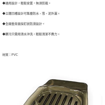
◆通用設計，輕鬆安置，無須剪裁。
◆立體凹槽設計可集塵防水、雪、泥外漏。
◆全踏墊背面採釘狀防滑設計。
◆髒污只需用清水沖洗，輕鬆清潔不費力。
材質：PVC