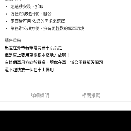
Apple Pay
迅速秒安裝、拆卸
方便駕駛吃用餐、辦公
街口支付
兩面皆可用 依您的需求來選擇
悠遊付
業務辦公超方便，擁有更輕鬆的駕車環境
全盈+PAY
銷售重點
出差在外帶著筆電開著車趴趴走
AFTEE先享後付
但是車上要用筆電根本沒地方放啊！
相關說明
有這個車用方向盤餐桌，讓你在車上辦公用餐都沒問題！
【關於「AFTEE先享後付」】
ATM付款
AFTEE先享後付是「在收到商品之後才付款」的支付方式。 讓您購物簡單
還不趕快放一個在車上備用
便利好安心！
１．簡單：不需註冊會員、不需綁卡、不需儲值。
運送方式
２．便利：只要手機號碼，簡訊認證，即可結帳。
３．安心：先確認商品／服務後，再付款。
全家取貨付款 (運費60$)
詳細說明
相關推薦
每筆NT$70，滿NT$490(含以上)免運費
【「AFTEE先享後付」結帳流程】
１．於結帳方式選擇「AFTEE先享後付」後，將跳轉至「AFTEE先享後付」
付款後全家取貨 (運費70$)
結帳頁面，進行簡訊認證並確認金額後，即可完成結帳。
２．訂單成立數日內，您將收到繳費通知簡訊。
每筆NT$70，滿NT$490(含以上)免運費
３．收到繳費通知簡訊後14天內，點擊此簡訊中的連結，可透過四大超商／
ATM／網路銀行／等多元方式進行付款，方視為交易完成。
萊爾富取貨付款 (運費70$)
※ 請注意：結帳手續完成當下不需立刻繳費，但若您需要取消訂單，請聯絡